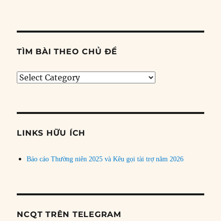
TÌM BÀI THEO CHỦ ĐỀ
Tìm
bài
theo
chủ
đề
LINKS HỮU ÍCH
Báo cáo Thường niên 2025 và Kêu gọi tài trợ năm 2026
NCQT TRÊN TELEGRAM