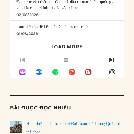
Đặt cược vào thất bại: Các quỹ đầu tư mạo hiểm quốc gia
và khía cạnh chính trị của vốn rủi ro
02/08/2026
Làm thế nào để kết thúc Chiến tranh Iran?
01/08/2026
LOAD MORE
PREVIOUS
SHOW
NEXT
EPISODE
EPISODES
EPISO
Show
LIST
Podcast
Informat
BÀI ĐƯỢC ĐỌC NHIỀU
Hình thức chiến tranh với Đài Loan mà Trung Quốc có
thể chọn