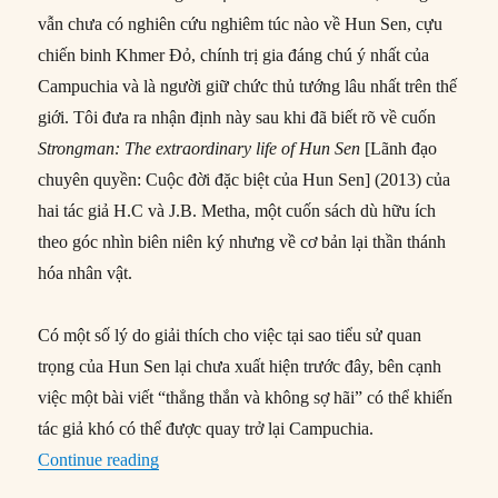
vẫn chưa có nghiên cứu nghiêm túc nào về Hun Sen, cựu
chiến binh Khmer Đỏ, chính trị gia đáng chú ý nhất của
Campuchia và là người giữ chức thủ tướng lâu nhất trên thế
giới. Tôi đưa ra nhận định này sau khi đã biết rõ về cuốn
Strongman: The extraordinary life of Hun Sen
[Lãnh đạo
chuyên quyền: Cuộc đời đặc biệt của Hun Sen] (2013) của
hai tác giả H.C và J.B. Metha, một cuốn sách dù hữu ích
theo góc nhìn biên niên ký nhưng về cơ bản lại thần thánh
hóa nhân vật.
Có một số lý do giải thích cho việc tại sao tiểu sử quan
trọng của Hun Sen lại chưa xuất hiện trước đây, bên cạnh
việc một bài viết “thẳng thắn và không sợ hãi” có thể khiến
tác giả khó có thể được quay trở lại Campuchia.
“Về quyền lực của Hun Sen ở Campuchia”
Continue reading