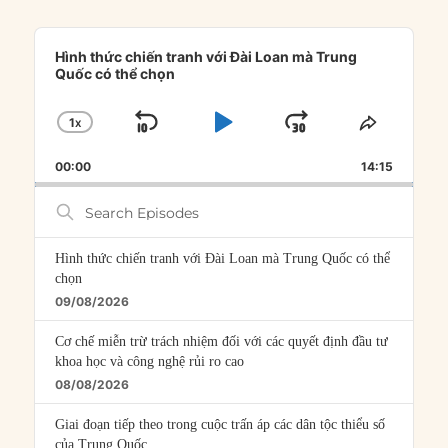
Audio
Player
Hình thức chiến tranh với Đài Loan mà Trung
Quốc có thể chọn
1
X
SKIP
PLAY
JUMP
CHANGE
SHARE
PLAYBACK
THIS
BACKWARD
PAUSE
FORWARD
00:00
RATE
14:15
EPISOD
Search
Episodes
Hình thức chiến tranh với Đài Loan mà Trung Quốc có thể
chọn
09/08/2026
Cơ chế miễn trừ trách nhiệm đối với các quyết định đầu tư
khoa học và công nghệ rủi ro cao
08/08/2026
Giai đoạn tiếp theo trong cuộc trấn áp các dân tộc thiểu số
của Trung Quốc