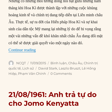
Nhưng có những mối tương đồng nổi bật giữa những năm
tháng khi Hoa Kì được thành lập với những cuộc khủng
hoảng kinh tế và chính trị đang tiếp diễn tại Liên minh châu
Âu. Thực tế, sự ra đời của Hiến pháp Hoa Kì và sự khai
sinh của dân tộc Mỹ mang lại những lý do để hi vọng rằng
một vài những vấn đề khó khăn nhất châu Âu đang đối mặt
có thể sẽ được giải quyết vào một ngày nào đó.
“Tại sao cần tiến tới một Liên bang châu Âu?”
Continue reading
Author
Posted
Categories
NCQT
11/09/2015
Bình luận
,
Châu Âu
,
Chính trị
on
Tags
quốc tế
,
Lịch sử
David Stark
,
Laszlo Bruszt
,
Lê Hồng
Hiệp
,
Phạm Văn Chính
0 Comments
21/08/1961: Anh trả tự do
cho Jomo Kenyatta