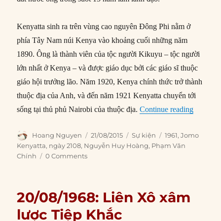
Kenyatta sinh ra trên vùng cao nguyên Đông Phi nằm ở
phía Tây Nam núi Kenya vào khoảng cuối những năm
1890. Ông là thành viên của tộc người Kikuyu – tộc người
lớn nhất ở Kenya – và được giáo dục bởi các giáo sĩ thuộc
giáo hội trưởng lão. Năm 1920, Kenya chính thức trở thành
thuộc địa của Anh, và đến năm 1921 Kenyatta chuyển tới
“21/08/1
sống tại thủ phủ Nairobi của thuộc địa.
Continue reading
Author
Posted
Categories
Tags
Hoang Nguyen
21/08/2015
Sự kiện
1961
,
Jomo
on
Kenyatta
,
ngày 2108
,
Nguyễn Huy Hoàng
,
Phạm Văn
Chính
0 Comments
20/08/1968: Liên Xô xâm
lược Tiệp Khắc