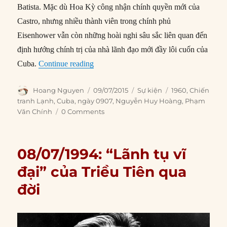
Batista. Mặc dù Hoa Kỳ công nhận chính quyền mới của
Castro, nhưng nhiều thành viên trong chính phủ
Eisenhower vẫn còn những hoài nghi sâu sắc liên quan đến
định hướng chính trị của nhà lãnh đạo mới đầy lôi cuốn của
“09/07/1960: Xô – Mỹ đe dọa nhau về tì
Cuba.
Continue reading
Author
Posted
Categories
Tags
Hoang Nguyen
09/07/2015
Sự kiện
1960
,
Chiến
on
tranh Lạnh
,
Cuba
,
ngày 0907
,
Nguyễn Huy Hoàng
,
Phạm
Văn Chính
0 Comments
08/07/1994: “Lãnh tụ vĩ
đại” của Triều Tiên qua
đời