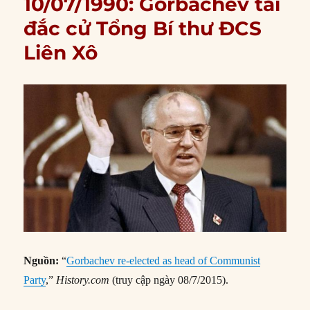
10/07/1990: Gorbachev tái
đắc cử Tổng Bí thư ĐCS
Liên Xô
Nguồn:
“
Gorbachev re-elected as head of Communist
Party
,”
History.com
(truy cập ngày 08/7/2015).