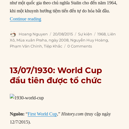
như một quốc gia theo chủ nghĩa Stalin cho đến năm 1964,
khi một khuynh hướng tiệm tiến đến tự do hóa bắt đầu.
“20/08/1968: Liên Xô xâm lược Tiệp Khắc”
Continue reading
Author
Posted
Categories
Tags
Hoang Nguyen
20/08/2015
Sự kiện
1968
,
Liên
on
Xô
,
Mùa xuân Praha
,
ngày 2008
,
Nguyễn Huy Hoàng
,
Phạm Văn Chính
,
Tiệp Khắc
0 Comments
13/07/1930: World Cup
đầu tiên được tổ chức
Nguồn:
“
First World Cup
,”
History.com
(truy cập ngày
12/7/2015).