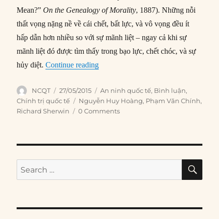
Mean?”
On the Genealogy of Morality
, 1887). Những nỗi
thất vọng nặng nề về cái chết, bất lực, và vô vọng đều ít
hấp dẫn hơn nhiều so với sự mãnh liệt – ngay cả khi sự
mãnh liệt đó được tìm thấy trong bạo lực, chết chóc, và sự
“Lý tưởng phai nhạt trong các nền dân
hủy diệt.
Continue reading
Author
Posted
Categories
NCQT
27/05/2015
An ninh quốc tế
,
Bình luận
,
on
Tags
Chính trị quốc tế
Nguyễn Huy Hoàng
,
Phạm Văn Chính
,
Richard Sherwin
0 Comments
SE
Search
for: