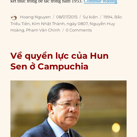
“08/07/199
kết thúc trong bế tắc trong năm 1953.
Continue reading
Author
Posted
Categories
Tags
Hoang Nguyen
08/07/2015
Sự kiện
1994
,
Bắc
on
Triều Tiên
,
Kim Nhật Thành
,
ngày 0807
,
Nguyễn Huy
Hoàng
,
Phạm Văn Chính
0 Comments
Về quyền lực của Hun
Sen ở Campuchia