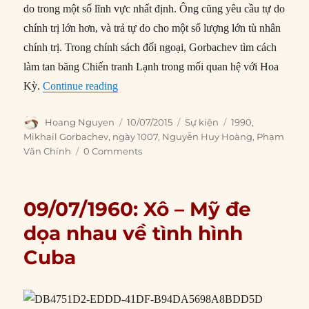
do trong một số lĩnh vực nhất định. Ông cũng yêu cầu tự do
chính trị lớn hơn, và trả tự do cho một số lượng lớn tù nhân
chính trị. Trong chính sách đối ngoại, Gorbachev tìm cách
làm tan băng Chiến tranh Lạnh trong mối quan hệ với Hoa
“10/07/1990: Gorbachev tái đắc cử Tổng 
Kỳ.
Continue reading
Author
Posted
Categories
Tags
Hoang Nguyen
10/07/2015
Sự kiện
1990
,
on
Mikhail Gorbachev
,
ngày 1007
,
Nguyễn Huy Hoàng
,
Phạm
Văn Chính
0 Comments
09/07/1960: Xô – Mỹ đe
dọa nhau về tình hình
Cuba