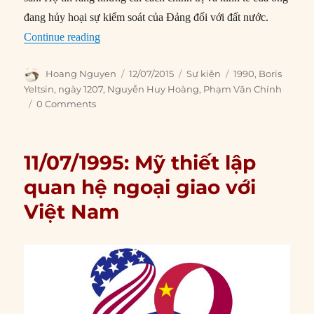
đang hủy hoại sự kiểm soát của Đảng đối với đất nước.
“12/07/1990: Boris Yeltsin rời bỏ ĐCS Liên Xô
Continue reading
Author
Posted
Categories
Tags
Hoang Nguyen
12/07/2015
Sự kiện
1990
,
Boris
on
Yeltsin
,
ngày 1207
,
Nguyễn Huy Hoàng
,
Phạm Văn Chính
0 Comments
11/07/1995: Mỹ thiết lập
quan hệ ngoại giao với
Việt Nam