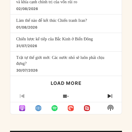
và khía cạnh chính trị của vốn rủi ro
02/08/2026
Làm thế nào để kết thúc Chiến tranh Iran?
01/08/2026
Chiến lược kế tiếp của Bắc Kinh ở Biển Đông
31/07/2026
Trật tự thế giới mới: Các nước nhỏ sẽ luôn phải chịu
đựng?
30/07/2026
LOAD MORE
PREVIOUS
SHOW
NEXT
EPISODE
EPISODES
EPISO
Show
LIST
Podcast
Informat