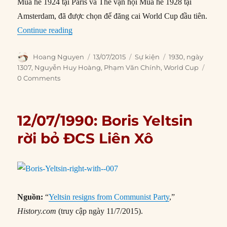
Mùa hè 1924 tại Paris và Thế vận hội Mùa hè 1928 tại
Amsterdam, đã được chọn để đăng cai World Cup đầu tiên.
“13/07/1930: World Cup đầu tiên được tổ chức”
Continue reading
Author
Posted
Categories
Tags
Hoang Nguyen
13/07/2015
Sự kiện
1930
,
ngày
on
1307
,
Nguyễn Huy Hoàng
,
Phạm Văn Chính
,
World Cup
0 Comments
12/07/1990: Boris Yeltsin
rời bỏ ĐCS Liên Xô
Nguồn:
“
Yeltsin resigns from Communist Party
,”
History.com
(truy cập ngày 11/7/2015).