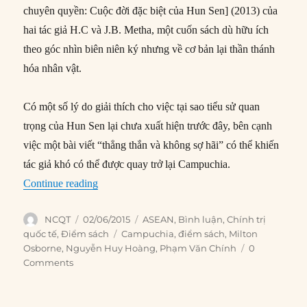
chuyên quyền: Cuộc đời đặc biệt của Hun Sen] (2013) của
hai tác giả H.C và J.B. Metha, một cuốn sách dù hữu ích
theo góc nhìn biên niên ký nhưng về cơ bản lại thần thánh
hóa nhân vật.
Có một số lý do giải thích cho việc tại sao tiểu sử quan
trọng của Hun Sen lại chưa xuất hiện trước đây, bên cạnh
việc một bài viết “thẳng thắn và không sợ hãi” có thể khiến
tác giả khó có thể được quay trở lại Campuchia.
“Về quyền lực của Hun Sen ở Campuchia”
Continue reading
Author
Posted
Categories
NCQT
02/06/2015
ASEAN
,
Bình luận
,
Chính trị
on
Tags
quốc tế
,
Điểm sách
Campuchia
,
điểm sách
,
Milton
Osborne
,
Nguyễn Huy Hoàng
,
Phạm Văn Chính
0
Comments