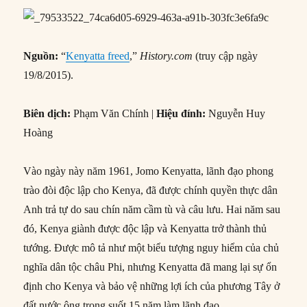
Nguồn:
“
Kenyatta freed
,”
History.com
(truy cập ngày
19/8/2015).
Biên dịch:
Phạm Văn Chính |
Hiệu đính:
Nguyễn Huy
Hoàng
Vào ngày này năm 1961, Jomo Kenyatta, lãnh đạo phong
trào đòi độc lập cho Kenya, đã được chính quyền thực dân
Anh trả tự do sau chín năm cầm tù và câu lưu. Hai năm sau
đó, Kenya giành được độc lập và Kenyatta trở thành thủ
tướng. Được mô tả như một biểu tượng nguy hiểm của chủ
nghĩa dân tộc châu Phi, nhưng Kenyatta đã mang lại sự ổn
định cho Kenya và bảo vệ những lợi ích của phương Tây ở
đất nước ông trong suốt 15 năm làm lãnh đạo.