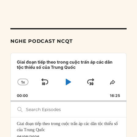
NGHE PODCAST NCQT
Audio
Player
Giai đoạn tiếp theo trong cuộc trấn áp các dân
tộc thiểu số của Trung Quốc
1
X
SKIP
PLAY
JUMP
CHANGE
SHARE
PLAYBACK
THIS
BACKWARD
PAUSE
FORWARD
00:00
RATE
16:25
EPISOD
Search
Episodes
Giai đoạn tiếp theo trong cuộc trấn áp các dân tộc thiểu số
của Trung Quốc
06/08/2026