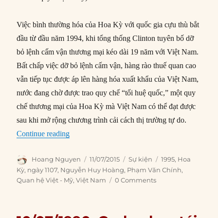
Việc bình thường hóa của Hoa Kỳ với quốc gia cựu thù bắt
đầu từ đầu năm 1994, khi tổng thống Clinton tuyên bố dỡ
bỏ lệnh cấm vận thương mại kéo dài 19 năm với Việt Nam.
Bất chấp việc dỡ bỏ lệnh cấm vận, hàng rào thuế quan cao
vẫn tiếp tục được áp lên hàng hóa xuất khẩu của Việt Nam,
nước đang chờ được trao quy chế “tối huệ quốc,” một quy
chế thương mại của Hoa Kỳ mà Việt Nam có thể đạt được
sau khi mở rộng chương trình cải cách thị trường tự do.
“11/07/1995: Mỹ thiết lập quan hệ ngoại giao v
Continue reading
Author
Posted
Categories
Tags
Hoang Nguyen
11/07/2015
Sự kiện
1995
,
Hoa
on
Kỳ
,
ngày 1107
,
Nguyễn Huy Hoàng
,
Phạm Văn Chính
,
Quan hệ Việt - Mỹ
,
Việt Nam
0 Comments