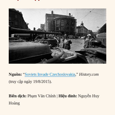
Nguồn:
“
Soviets Invade Czechoslovakia
,”
History.com
(truy cập ngày 19/8/2015).
Biên dịch:
Phạm Văn Chính |
Hiệu đính:
Nguyễn Huy
Hoàng