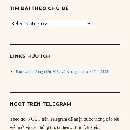
TÌM BÀI THEO CHỦ ĐỀ
Tìm
bài
theo
chủ
đề
LINKS HỮU ÍCH
Báo cáo Thường niên 2025 và Kêu gọi tài trợ năm 2026
NCQT TRÊN TELEGRAM
Theo dõi NCQT trên Telegram để nhận được thông báo bài
viết mới và các thông tin, tài liệu… hữu ích khác: