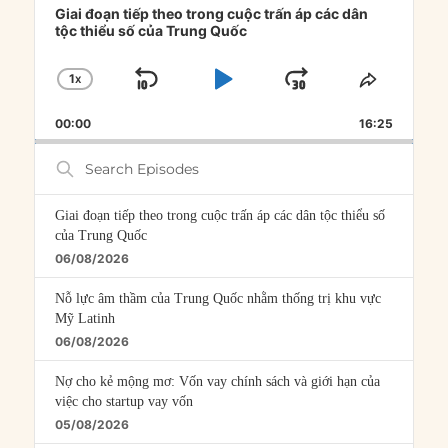
Player
Giai đoạn tiếp theo trong cuộc trấn áp các dân
tộc thiểu số của Trung Quốc
1
X
SKIP
PLAY
JUMP
CHANGE
SHARE
PLAYBACK
THIS
BACKWARD
PAUSE
FORWARD
00:00
RATE
16:25
EPISOD
Search
Episodes
Giai đoạn tiếp theo trong cuộc trấn áp các dân tộc thiểu số
của Trung Quốc
06/08/2026
Nỗ lực âm thầm của Trung Quốc nhằm thống trị khu vực
Mỹ Latinh
06/08/2026
Nợ cho kẻ mộng mơ: Vốn vay chính sách và giới hạn của
việc cho startup vay vốn
05/08/2026