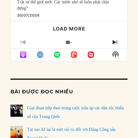
Trật tự thế giới mới: Các nước nhỏ sẽ luôn phải chịu
đựng?
30/07/2026
LOAD MORE
PREVIOUS
SHOW
NEXT
EPISODE
EPISODES
EPISO
Show
LIST
Podcast
Informat
BÀI ĐƯỢC ĐỌC NHIỀU
Giai đoạn tiếp theo trong cuộc trấn áp các dân tộc thiểu
số của Trung Quốc
Tại sao AI lại là một rủi ro đối với Đảng Cộng sản