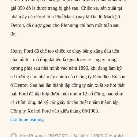
giá 850 đô la được trang bị ghế sau. Chiếc xe, sản xuất tại
nhà máy của Ford trên Phố Mack (nay là Đại lộ Mack) ở
Detroit, đã được giao cho Pfenning chỉ hơn một tuần sau
đó.
Henry Ford đã chế tạo chiếc xe chạy bằng xăng đầu tiên
của mình – mà ông đặt tên là Quadricycle – ngay trong
xưởng phía sau nhà mình vào năm 1896, khi đang làm kỹ
sư trưởng cho nhà máy chính của Công ty Đèn điện Edison
ở Detroit. Sau hai lần thành lập công ty sản xuất xe hơi thất
bại, Ford đã tập hợp được một nhóm 12 cổ đông, bao gồm
cả chính ông, để ký các giấy tờ cần thiết nhằm thành lập
Công ty Xe hơi Ford vào giữa tháng 06/1903.
“15/07/1903: Ford Motor nhận đơn đặt hàng đầu
Continue reading
Author
Posted
Categories
Tags
Kim Phụng
15/07/2021
Sự kiện
1903
,
C. Harold