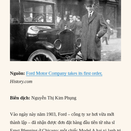
Nguồn:
Ford Motor Company takes its first order,
History.com
Biên dịch:
Nguyễn Thị Kim Phụng
Vào ngày này năm 1903, Ford – công ty xe hơi vừa mới
thành lập – đã nhận được đơn đặt hàng đầu tiên từ nha sĩ
Ernst Pfenning ở Chicago: một chiếc Model A hai xi-lanh trị