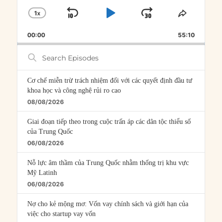
1
X
SKIP
PLAY
JUMP
CHANGE
SHARE
PLAYBACK
THIS
BACKWARD
PAUSE
FORWARD
00:00
RATE
55:10
EPISOD
Search
Episodes
Cơ chế miễn trừ trách nhiệm đối với các quyết định đầu tư
khoa học và công nghệ rủi ro cao
08/08/2026
Giai đoạn tiếp theo trong cuộc trấn áp các dân tộc thiểu số
của Trung Quốc
06/08/2026
Nỗ lực âm thầm của Trung Quốc nhằm thống trị khu vực
Mỹ Latinh
06/08/2026
Nợ cho kẻ mộng mơ: Vốn vay chính sách và giới hạn của
việc cho startup vay vốn