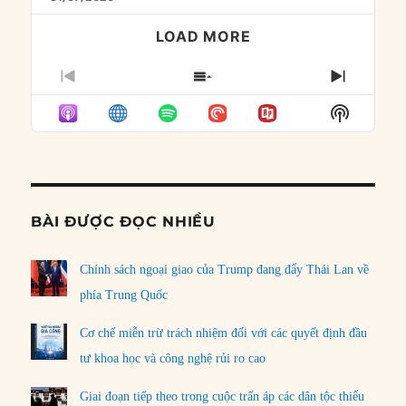
LOAD MORE
PREVIOUS
SHOW
NEXT
EPISODE
EPISODES
EPISO
Show
LIST
Podcast
Informat
BÀI ĐƯỢC ĐỌC NHIỀU
Chính sách ngoại giao của Trump đang đẩy Thái Lan về
phía Trung Quốc
Cơ chế miễn trừ trách nhiệm đối với các quyết định đầu
tư khoa học và công nghệ rủi ro cao
Giai đoạn tiếp theo trong cuộc trấn áp các dân tộc thiểu