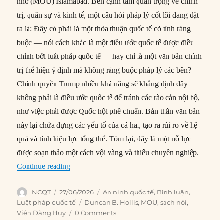
nhớ (MOU) Islamabad. Bên cạnh tầm quan trọng về chính
trị, quân sự và kinh tế, một câu hỏi pháp lý cốt lõi đang đặt
ra là: Đây có phải là một thỏa thuận quốc tế có tính ràng
buộc — nói cách khác là một điều ước quốc tế được điều
chỉnh bởi luật pháp quốc tế — hay chỉ là một văn bản chính
trị thể hiện ý định mà không ràng buộc pháp lý các bên?
Chính quyền Trump nhiều khả năng sẽ khẳng định đây
không phải là điều ước quốc tế để tránh các rào cản nội bộ,
như việc phải được Quốc hội phê chuẩn. Bản thân văn bản
này lại chứa đựng các yếu tố của cả hai, tạo ra rủi ro về hệ
quả và tính hiệu lực tổng thể. Tóm lại, đây là một nỗ lực
được soạn thảo một cách vội vàng và thiếu chuyên nghiệp.
“MOU có phải là điều ước quốc tế? Và tại sao c
Continue reading
Author
Posted
Categories
NCQT
27/06/2026
An ninh quốc tế
,
Bình luận
,
on
Tags
Luật pháp quốc tế
Duncan B. Hollis
,
MOU
,
sách nói
,
Viên Đăng Huy
0 Comments