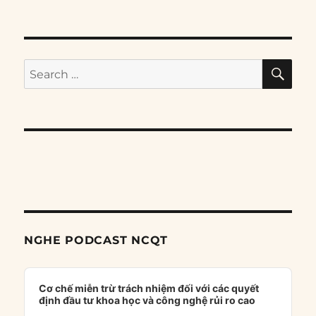
SE
Search
for:
NGHE PODCAST NCQT
Audio
Player
Cơ chế miễn trừ trách nhiệm đối với các quyết
định đầu tư khoa học và công nghệ rủi ro cao