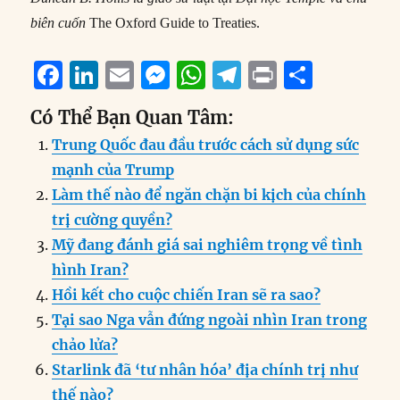
biên cuốn
The Oxford Guide to Treaties.
F
Li
E
M
W
T
P
S
a
n
m
e
h
el
ri
h
Có Thể Bạn Quan Tâm:
c
k
ai
ss
at
e
n
a
Trung Quốc đau đầu trước cách sử dụng sức
e
e
l
e
s
g
t
re
mạnh của Trump
b
d
n
A
r
Làm thế nào để ngăn chặn bi kịch của chính
o
I
g
p
a
trị cường quyền?
o
n
er
p
m
Mỹ đang đánh giá sai nghiêm trọng về tình
k
hình Iran?
Hồi kết cho cuộc chiến Iran sẽ ra sao?
Tại sao Nga vẫn đứng ngoài nhìn Iran trong
chảo lửa?
Starlink đã ‘tư nhân hóa’ địa chính trị như
thế nào?