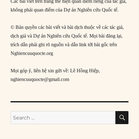
Các bài viết trên trang thể hiện quan điểm riêng của tác giả,
không phải quan điểm của Dự án Nghiên cứu Quốc tế.
© Bản quyền các bài viết và bài dịch thuộc về các tác giả,
dịch giả và Dự án Nghiên cứu Quốc tế. Mọi bài đăng lại,
trích dẫn phải ghi rõ nguồn và dẫn link tới bài gốc trên
Nghiencuuquocte.org
Mọi góp ý, liên hệ xin gửi về: Lê Hồng Hiệp,
nghiencuuquocte@gmail.com
SE
Search
for: