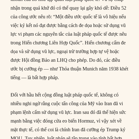
nhận trong quá khứ đó có thể quay lại gây khó dễ: Điều 52
của công ước nêu rõ: “Một điều ước quốc tế là vô hiệu nếu
việc ký kết nó đạt được bằng cách đe dọa hoặc sử dụng vũ
lực vi phạm các nguyên tắc của luật pháp quốc tế được nêu
trong Hiến chương Liên Hợp Quốc”. Hiến chương cấm đe
dọa và sử dụng vũ lực, ngoại trừ trường hợp tự vệ hoặc
được Hội đồng Bảo an LHQ cho phép. Do đó, các điều
ước bị cưỡng ép — như Thỏa thuận Munich năm 1938 khét
tiếng — là bất hợp pháp.
Đối với hầu hết cộng đồng luật pháp quốc tế, không có
nhiều nghi ngờ rằng cuộc tấn công của Mỹ vào Iran đã vi
phạm lệnh cấm sử dụng vũ lực. Iran sau đó đã thể hiện sức
mạnh bằng việc đóng cửa eo biển Hormuz, vì vậy xét về
mặt thực tế, có thể coi là chính Iran đã cưỡng ép Trump ký
MOU. Tuy nhiên, luật pháp sẽ tập trung vào tính bất hợp