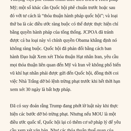
Mỹ; một số khác cần Quốc hội phê chuẩn trước hoặc sau
đó với tư cách là “thỏa thuận hành pháp quốc hội”; và loại
thứ ba là các điều ước ràng buộc có thể được thực hiện chỉ
bằng quyền hành pháp của tổng thống. JCPOA đã tránh
được cả ba loại này vì chính quyền Obama khẳng định nó
không ràng buộc. Quốc hội đã phản đối bằng cách ban
hành Đạo luật Xem xét Thỏa thuận Hạt nhân Iran, yêu cầu
mọi thỏa thuận liên quan đến Mỹ và Iran về không phổ biến
vũ khí hạt nhân phải được gửi đến Quốc hội, đồng thời coi
việc Nhà Trắng dỡ bỏ lệnh trừng phạt trước khi hết thời hạn
xem xét 30 ngày là bất hợp pháp.
Đã có suy đoán rằng Trump đang phớt lờ luật này khi thực
hiện các bước dỡ bỏ trừng phạt. Nhưng nếu MOU là một
điều ước quốc tế, Quốc hội lại có thêm cơ sở pháp lý để yêu
cầu xem xét văn bản. Như các thỏa thuận thuế quan của