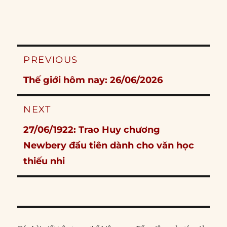
Post
PREVIOUS
navigation
Previous
Thế giới hôm nay: 26/06/2026
post:
NEXT
Next
27/06/1922: Trao Huy chương
post:
Newbery đầu tiên dành cho văn học
thiếu nhi