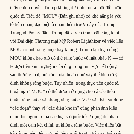
thấy chính quyền Trump không dự tính tạo ra một điều ước
quốc tế. Tiêu đề “MOU” (Bản ghi nhớ) có khả năng là yếu
tố liên quan, đặc biệt là quan điểm trước đây của Trump.
Trong nhiệm kỳ đầu, Trump đã xảy ra tranh cãi công khai
với Đại diện Thương mại Mỹ Robert Lighthizer về việc liệu
MOU có tính ràng buộc hay không. Trump lập luận rằng
MOU không bao giờ có thể ràng buộc về mặt pháp lý — có
lẽ dựa trên kinh nghiệm của ông trong lĩnh vực bất động
sản thương mại, nơi các thỏa thuận như vậy thể hiện rõ ý
định không ràng buộc. Tuy nhiên, trong thực tiễn quốc tế,
thuật ngữ “MOU” có thể được sử dụng cho cả các thỏa
thuận ràng buộc và không ràng buộc. Việc văn bản sử dụng
“các đoạn” thay vì “các điều khoản” cũng phản ánh kiểu
chọn lọc ngôn từ mà các luật sư quốc tế sử dụng để phân
định một cam kết chính trị không ràng buộc. Việc thiếu bất
kỳ đề cập nào đến cơ chế giải quyết tranh chấp và thiếu các