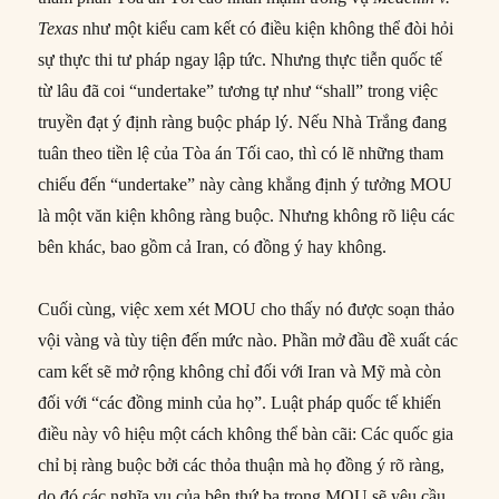
Texas
như một kiểu cam kết có điều kiện không thể đòi hỏi
sự thực thi tư pháp ngay lập tức. Nhưng thực tiễn quốc tế
từ lâu đã coi “undertake” tương tự như “shall” trong việc
truyền đạt ý định ràng buộc pháp lý. Nếu Nhà Trắng đang
tuân theo tiền lệ của Tòa án Tối cao, thì có lẽ những tham
chiếu đến “undertake” này càng khẳng định ý tưởng MOU
là một văn kiện không ràng buộc. Nhưng không rõ liệu các
bên khác, bao gồm cả Iran, có đồng ý hay không.
Cuối cùng, việc xem xét MOU cho thấy nó được soạn thảo
vội vàng và tùy tiện đến mức nào. Phần mở đầu đề xuất các
cam kết sẽ mở rộng không chỉ đối với Iran và Mỹ mà còn
đối với “các đồng minh của họ”. Luật pháp quốc tế khiến
điều này vô hiệu một cách không thể bàn cãi: Các quốc gia
chỉ bị ràng buộc bởi các thỏa thuận mà họ đồng ý rõ ràng,
do đó các nghĩa vụ của bên thứ ba trong MOU sẽ yêu cầu