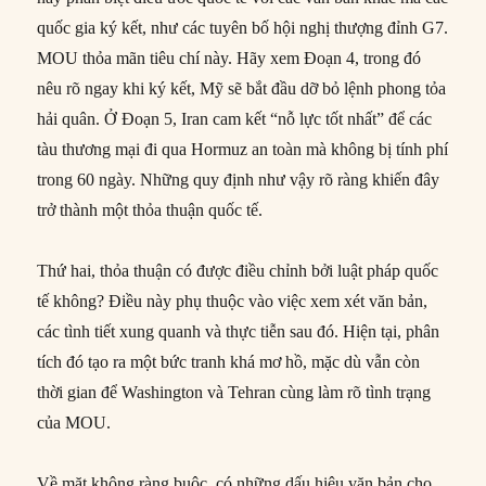
quốc gia ký kết, như các tuyên bố hội nghị thượng đỉnh G7.
MOU thỏa mãn tiêu chí này. Hãy xem Đoạn 4, trong đó
nêu rõ ngay khi ký kết, Mỹ sẽ bắt đầu dỡ bỏ lệnh phong tỏa
hải quân. Ở Đoạn 5, Iran cam kết “nỗ lực tốt nhất” để các
tàu thương mại đi qua Hormuz an toàn mà không bị tính phí
trong 60 ngày. Những quy định như vậy rõ ràng khiến đây
trở thành một thỏa thuận quốc tế.
Thứ hai, thỏa thuận có được điều chỉnh bởi luật pháp quốc
tế không? Điều này phụ thuộc vào việc xem xét văn bản,
các tình tiết xung quanh và thực tiễn sau đó. Hiện tại, phân
tích đó tạo ra một bức tranh khá mơ hồ, mặc dù vẫn còn
thời gian để Washington và Tehran cùng làm rõ tình trạng
của MOU.
Về mặt không ràng buộc, có những dấu hiệu văn bản cho