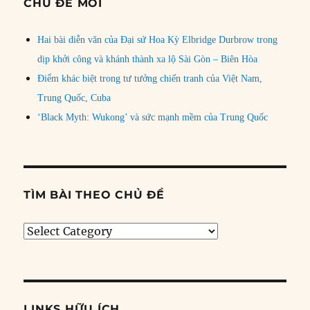
CHỦ ĐỀ MỚI
Hai bài diễn văn của Đại sứ Hoa Kỳ Elbridge Durbrow trong
dịp khởi công và khánh thành xa lộ Sài Gòn – Biên Hòa
Điểm khác biệt trong tư tưởng chiến tranh của Việt Nam,
Trung Quốc, Cuba
‘Black Myth: Wukong’ và sức mạnh mềm của Trung Quốc
TÌM BÀI THEO CHỦ ĐỀ
Tìm
bài
theo
chủ
đề
LINKS HỮU ÍCH