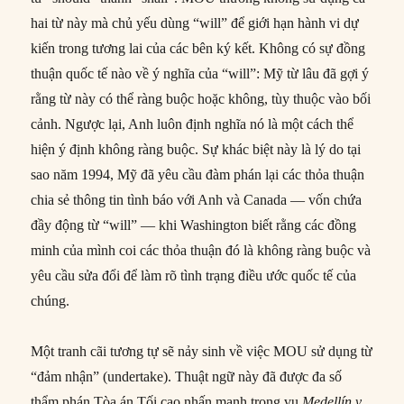
hai từ này mà chủ yếu dùng “will” để giới hạn hành vi dự
kiến trong tương lai của các bên ký kết. Không có sự đồng
thuận quốc tế nào về ý nghĩa của “will”: Mỹ từ lâu đã gợi ý
rằng từ này có thể ràng buộc hoặc không, tùy thuộc vào bối
cảnh. Ngược lại, Anh luôn định nghĩa nó là một cách thể
hiện ý định không ràng buộc. Sự khác biệt này là lý do tại
sao năm 1994, Mỹ đã yêu cầu đàm phán lại các thỏa thuận
chia sẻ thông tin tình báo với Anh và Canada — vốn chứa
đầy động từ “will” — khi Washington biết rằng các đồng
minh của mình coi các thỏa thuận đó là không ràng buộc và
yêu cầu sửa đổi để làm rõ tình trạng điều ước quốc tế của
chúng.
Một tranh cãi tương tự sẽ nảy sinh về việc MOU sử dụng từ
“đảm nhận” (undertake). Thuật ngữ này đã được đa số
thẩm phán Tòa án Tối cao nhấn mạnh trong vụ
Medellín v.