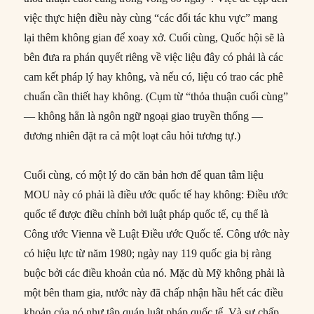
việc thực hiện điều này cùng “các đối tác khu vực” mang
lại thêm không gian để xoay xở. Cuối cùng, Quốc hội sẽ là
bên đưa ra phán quyết riêng về việc liệu đây có phải là các
cam kết pháp lý hay không, và nếu có, liệu có trao các phê
chuẩn cần thiết hay không. (Cụm từ “thỏa thuận cuối cùng”
— không hẳn là ngôn ngữ ngoại giao truyền thống —
đương nhiên đặt ra cả một loạt câu hỏi tương tự.)
Cuối cùng, có một lý do căn bản hơn để quan tâm liệu
MOU này có phải là điều ước quốc tế hay không: Điều ước
quốc tế được điều chỉnh bởi luật pháp quốc tế, cụ thể là
Công ước Vienna về Luật Điều ước Quốc tế. Công ước này
có hiệu lực từ năm 1980; ngày nay 119 quốc gia bị ràng
buộc bởi các điều khoản của nó. Mặc dù Mỹ không phải là
một bên tham gia, nước này đã chấp nhận hầu hết các điều
khoản của nó như tập quán luật pháp quốc tế. Và sự chấp