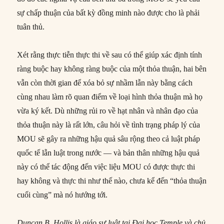
sự chấp thuận của bất kỳ đồng minh nào được cho là phải
tuân thủ.
Xét rằng thực tiễn thực thi về sau có thể giúp xác định tính
ràng buộc hay không ràng buộc của một thỏa thuận, hai bên
vẫn còn thời gian để xóa bỏ sự nhầm lẫn này bằng cách
cùng nhau làm rõ quan điểm về loại hình thỏa thuận mà họ
vừa ký kết. Dù những rủi ro về hạt nhân và nhân đạo của
thỏa thuận này là rất lớn, câu hỏi về tình trạng pháp lý của
MOU sẽ gây ra những hậu quả sâu rộng theo cả luật pháp
quốc tế lẫn luật trong nước — và bản thân những hậu quả
này có thể tác động đến việc liệu MOU có được thực thi
hay không và thực thi như thế nào, chưa kể đến “thỏa thuận
cuối cùng” mà nó hướng tới.
Duncan B. Hollis là giáo sư luật tại Đại học Temple và chủ