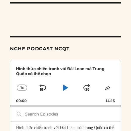
NGHE PODCAST NCQT
Audio
Player
Hình thức chiến tranh với Đài Loan mà Trung
Quốc có thể chọn
1
X
SKIP
PLAY
JUMP
CHANGE
SHARE
PLAYBACK
THIS
BACKWARD
PAUSE
FORWARD
00:00
RATE
14:15
EPISOD
Search
Episodes
Hình thức chiến tranh với Đài Loan mà Trung Quốc có thể