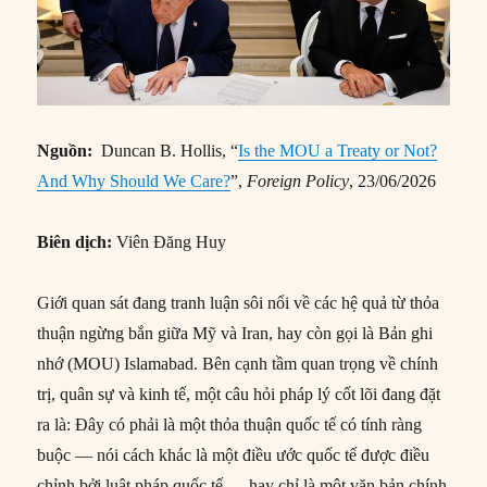
Nguồn:
Duncan B. Hollis, “
Is the MOU a Treaty or Not?
And Why Should We Care?
”,
Foreign Policy
, 23/06/2026
Biên dịch:
Viên Đăng Huy
Giới quan sát đang tranh luận sôi nổi về các hệ quả từ thỏa
thuận ngừng bắn giữa Mỹ và Iran, hay còn gọi là Bản ghi
nhớ (MOU) Islamabad. Bên cạnh tầm quan trọng về chính
trị, quân sự và kinh tế, một câu hỏi pháp lý cốt lõi đang đặt
ra là: Đây có phải là một thỏa thuận quốc tế có tính ràng
buộc — nói cách khác là một điều ước quốc tế được điều
chỉnh bởi luật pháp quốc tế — hay chỉ là một văn bản chính