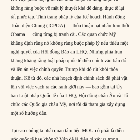
không ràng buộc về mặt lý thuyết khá dễ dàng, thực tế lại
rất phức tạp. Tình trạng pháp lý của Kế hoạch Hành động
Toàn diện Chung (JCPOA) — thỏa thuận hạt nhân Iran thời
Obama — cũng từng bị tranh cãi. Các quan chức Mỹ
khẳng định rằng nó không ràng buộc pháp lý nếu thiếu một
nghị quyết của Hội đồng Bảo an LHQ. Nhưng phía Iran
khăng khăng rằng luật pháp quốc tế điều chỉnh văn bản đó
và lên án việc chính quyền Trump khi đó rút khỏi thỏa
thuận. Kể từ đó, các nhà hoạch định chính sách đã phải vật
lộn với việc vạch ra các ranh giới này — bao gồm tại Ủy
ban Luật pháp Quốc tế của LHQ, Hội đồng châu Âu và Tổ
chức các Quốc gia châu Mỹ, nơi tôi đã tham gia xây dựng
một số hướng dẫn.
Tại sao chúng ta phải quan tâm liệu MOU có phải là điều
ước quốc tế hay không? Vấn đề là điều gì xảy ra trong