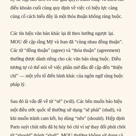
điều khoản cuối cùng quy định về việc có hiệu lực càng
củng cố cách hiểu đây là một thỏa thuận không ràng buộc.
Các tín hiệu văn bản khác lại đi theo hướng ngược lại.
MOU đề cập rằng Mỹ và Iran đã “cùng nhau đồng thuận”.
Các từ “đồng thuận” (agree) và “thỏa thuận” (agreement)
thường được dành riêng cho các văn bản ràng buộc. Điều
tương tự có thể nói về việc phần mở đầu đề cập đến “thiện
chí” — một yếu tố điển hình khác của ngôn ngữ ràng buộc
pháp lý.
Sau đó là vấn đề về từ “sẽ” (will). Các bên muốn báo hiệu
một điều ước quốc tế thường sử dụng “sẽ phải” (shall), và
khi muốn tránh cam kết, họ dùng “nên” (should). Hiệp định
Paris suýt chút nữa đã bị hủy bỏ chỉ vì sự thay đổi phút chót
từ “should” thành “shall”. MOU thường không sử dụng cả