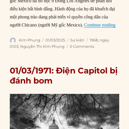
gốc Mexico đã bỏ học ở Đông Los Angeles để phản đối
điều kiện bất bình đẳng. Hành động của họ đã khuếch đại
một phong trào đang phát triển vì quyền công dân của
“01/03
người Chicano (người Mỹ gốc Mexico).
Continue reading
Author
Posted
Categories
Tags
Kim Phụng
01/03/2025
Sự kiện
1968
,
ngày
on
0103
,
Nguyễn Thị Kim Phụng
0 Comments
01/03/1971: Điện Capitol bị
đánh bom