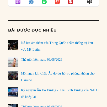
Show
LIST
Podcast
Informat
BÀI ĐƯỢC ĐỌC NHIỀU
Nỗ lực âm thầm của Trung Quốc nhằm thống trị khu
vực Mỹ Latinh
Thế giới hôm nay: 06/08/2026
Mối nguy khi Châu Âu do dự hỗ trợ phòng không cho
Ukraine
Kỷ nguyên Ấn Độ Dương - Thái Bình Dương của NATO
đã khép lại
Thế giới hôm nay: 05/08/2026