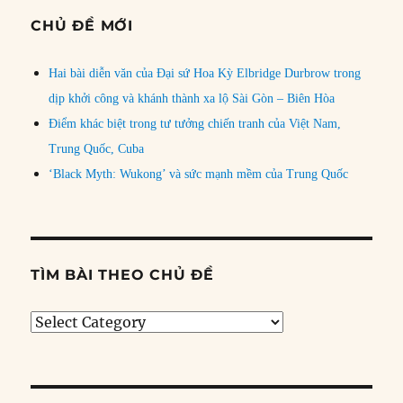
CHỦ ĐỀ MỚI
Hai bài diễn văn của Đại sứ Hoa Kỳ Elbridge Durbrow trong
dịp khởi công và khánh thành xa lộ Sài Gòn – Biên Hòa
Điểm khác biệt trong tư tưởng chiến tranh của Việt Nam,
Trung Quốc, Cuba
‘Black Myth: Wukong’ và sức mạnh mềm của Trung Quốc
TÌM BÀI THEO CHỦ ĐỀ
Tìm
bài
theo
chủ