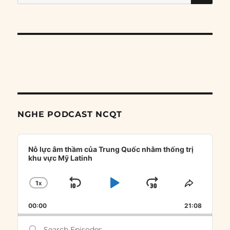
for:
NGHE PODCAST NCQT
Audio
Player
Nỗ lực âm thầm của Trung Quốc nhằm thống trị
khu vực Mỹ Latinh
1
X
SKIP
PLAY
JUMP
CHANGE
SHARE
PLAYBACK
THIS
BACKWARD
PAUSE
FORWARD
00:00
RATE
21:08
EPISOD
Search