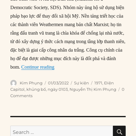
Democratic Society, SDS). Nhóm này ủng hộ sử dụng biện
pháp bạo lực để thay đổi xã hội Mỹ. Nền tảng triết học của
các thành viên Weathermen mang bản chất Marxist; họ tin
rằng đấu tranh vũ trang là chìa khóa để chống lại nhà nước,
từ đó xây dựng ý thức cách mạng trong tầng lớp thanh niên,
đặc biệt là giai cấp công nhân da trắng. Công cụ chính của
họ để đạt được những mục đích này là đốt phá và đánh
“01/03/1971: Điện Capitol bị đánh bom”
bom.
Continue reading
Author
Posted
Categories
Tags
Kim Phụng
01/03/2022
Sự kiện
1971
,
Điện
on
Capitol
,
khủng bố
,
ngày 0103
,
Nguyễn Thị Kim Phụng
0
Comments
SE
Search