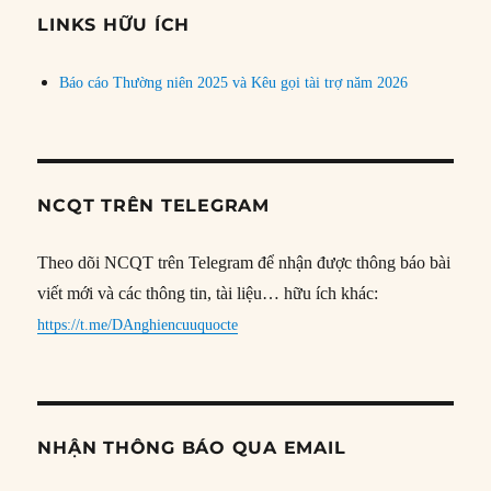
đề
LINKS HỮU ÍCH
Báo cáo Thường niên 2025 và Kêu gọi tài trợ năm 2026
NCQT TRÊN TELEGRAM
Theo dõi NCQT trên Telegram để nhận được thông báo bài
viết mới và các thông tin, tài liệu… hữu ích khác:
https://t.me/DAnghiencuuquocte
NHẬN THÔNG BÁO QUA EMAIL