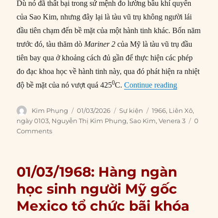
Dù nó đã thất bại trong sứ mệnh đo lường bầu khí quyển
của Sao Kim, nhưng đây lại là tàu vũ trụ không người lái
đầu tiên chạm đến bề mặt của một hành tinh khác. Bốn năm
trước đó, tàu thăm dò
Mariner 2
của Mỹ là tàu vũ trụ đầu
tiên bay qua ở khoảng cách đủ gần để thực hiện các phép
đo đạc khoa học về hành tinh này, qua đó phát hiện ra nhiệt
0
“01/03/1966
độ bề mặt của nó vượt quá 425
C.
Continue reading
Author
Posted
Categories
Tags
Kim Phụng
01/03/2026
Sự kiện
1966
,
Liên Xô
,
on
ngày 0103
,
Nguyễn Thị Kim Phụng
,
Sao Kim
,
Venera 3
0
Comments
01/03/1968: Hàng ngàn
học sinh người Mỹ gốc
Mexico tổ chức bãi khóa