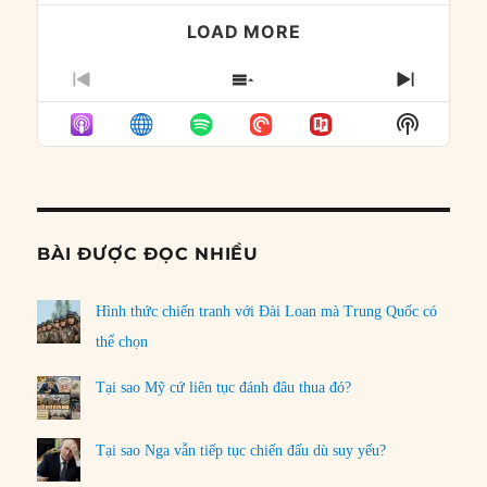
LOAD MORE
PREVIOUS
SHOW
NEXT
EPISODE
EPISODES
EPISO
Show
LIST
Podcast
Informat
BÀI ĐƯỢC ĐỌC NHIỀU
Hình thức chiến tranh với Đài Loan mà Trung Quốc có
thể chọn
Tại sao Mỹ cứ liên tục đánh đâu thua đó?
Tại sao Nga vẫn tiếp tục chiến đấu dù suy yếu?