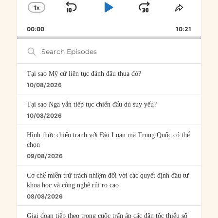
1
X
SKIP
PLAY
JUMP
CHANGE
SHARE
PLAYBACK
THIS
BACKWARD
PAUSE
FORWARD
00:00
RATE
10:21
EPISOD
Search
Episodes
Tại sao Mỹ cứ liên tục đánh đâu thua đó?
10/08/2026
Tại sao Nga vẫn tiếp tục chiến đấu dù suy yếu?
10/08/2026
Hình thức chiến tranh với Đài Loan mà Trung Quốc có thể
chọn
09/08/2026
Cơ chế miễn trừ trách nhiệm đối với các quyết định đầu tư
khoa học và công nghệ rủi ro cao
08/08/2026
Giai đoạn tiếp theo trong cuộc trấn áp các dân tộc thiểu số