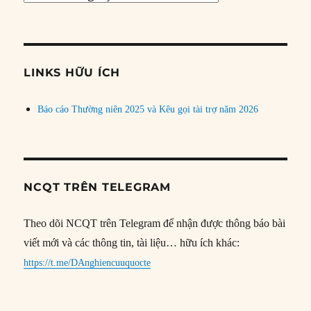
bài
theo
chủ
đề
LINKS HỮU ÍCH
Báo cáo Thường niên 2025 và Kêu gọi tài trợ năm 2026
NCQT TRÊN TELEGRAM
Theo dõi NCQT trên Telegram để nhận được thông báo bài
viết mới và các thông tin, tài liệu… hữu ích khác:
https://t.me/DAnghiencuuquocte