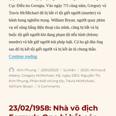
Cục Điều tra Georgia. Vào ngày 7/5 cùng năm, Gregory và
Travis McMichael đã bị bắt vì tội giết người (murder) và
hành hung nghiêm trọng. William Bryan, người quay phim
vụ nổ súng bằng điện thoại của mình, cũng bị bắt và bị
buộc tội giết người khi đang phạm tội tiểu hình (felony
murder) và bắt giữ người trái pháp luật. Cả ba gã đàn ông
sau đó bị kết tội giết người và bị kết án tù chung thân.
“23/02/2020: Ahmaud Arbery bị bắn chết khi đ
Continue reading
Author
Posted
Categories
Tags
Kim Phụng
23/02/2023
Sự kiện
2020
,
Ahmaud
on
Arbery
,
Gregory McMichael
,
Mỹ
,
ngày 2302
,
Nguyễn Thị
Kim Phụng
,
Phân biệt chủng tộc
,
Travis McMichael
,
William Bryan
0 Comments
23/02/1958: Nhà vô địch