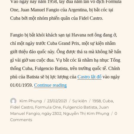
Vào ngày này năm 1958, tay đua năm lần vô địch Formula
One, Juan Manuel Fangio của Argentina, bị bắt cóc tại
Cuba bởi một nhóm phiến quân của Fidel Castro.
Fangio bị bắt khỏi khách sạn tại Havana nơi ông đang ở,
chỉ một ngày trước Cuba Grand Prix, một sự kiện nhằm
giới thiệu đảo quốc này. Ông được thả ra mà không hề hấn
gì vài giờ sau cuộc đua. Vụ bắt cóc là nhằm hạ nhục Tổng
thống Cuba, Fulgencio Batista, trên trường quốc tế. Chính
phủ của Batista sẽ bị lực lượng của
Castro lật đổ
vào ngày
“23/02/1958: Nhà vô địch Formula 
01/01/1959.
Continue reading
Author
Posted
Categories
Tags
Kim Phụng
23/02/2021
Sự kiện
1958
,
Cuba
,
on
Fidel Castro
,
Formula One
,
Fulgencio Batista
,
Juan
Manuel Fangio
,
ngày 2302
,
Nguyễn Thị Kim Phụng
0
Comments