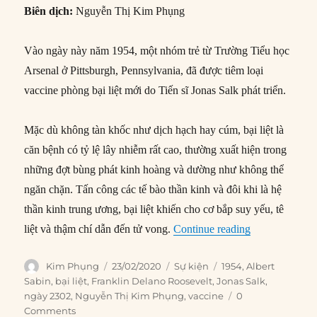
Biên dịch:
Nguyễn Thị Kim Phụng
Vào ngày này năm 1954, một nhóm trẻ từ Trường Tiểu học
Arsenal ở Pittsburgh, Pennsylvania, đã được tiêm loại
vaccine phòng bại liệt mới do Tiến sĩ Jonas Salk phát triển.
Mặc dù không tàn khốc như dịch hạch hay cúm, bại liệt là
căn bệnh có tỷ lệ lây nhiễm rất cao, thường xuất hiện trong
những đợt bùng phát kinh hoàng và dường như không thể
ngăn chặn. Tấn công các tế bào thần kinh và đôi khi là hệ
thần kinh trung ương, bại liệt khiến cho cơ bắp suy yếu, tê
“23/02/1954: V
liệt và thậm chí dẫn đến tử vong.
Continue reading
Author
Posted
Categories
Tags
Kim Phụng
23/02/2020
Sự kiện
1954
,
Albert
on
Sabin
,
bại liệt
,
Franklin Delano Roosevelt
,
Jonas Salk
,
ngày 2302
,
Nguyễn Thị Kim Phụng
,
vaccine
0
Comments