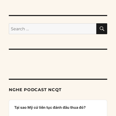
SE
Search
for:
NGHE PODCAST NCQT
Audio
Player
Tại sao Mỹ cứ liên tục đánh đâu thua đó?