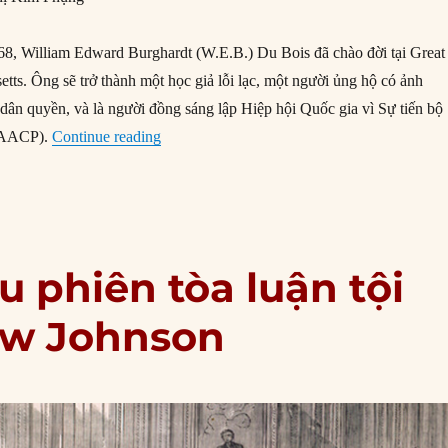
8, William Edward Burghardt (W.E.B.) Du Bois đã chào đời tại Great
tts. Ông sẽ trở thành một học giả lỗi lạc, một người ủng hộ có ảnh
dân quyền, và là người đồng sáng lập Hiệp hội Quốc gia vì Sự tiến bộ
“23/02/1868: Ngày sinh W.E.B. Du Bois”
NAACP).
Continue reading
u phiên tòa luận tội
ew Johnson