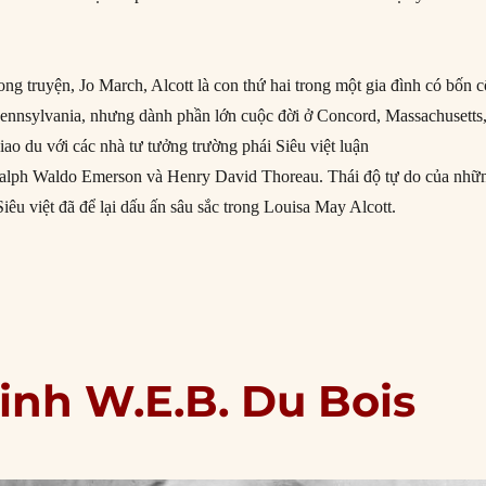
ng truyện, Jo March, Alcott là con thứ hai trong một gia đình có bốn 
 Pennsylvania, nhưng dành phần lớn cuộc đời ở Concord, Massachusetts
iao du với các nhà tư tưởng trường phái Siêu việt luận
Ralph Waldo Emerson và Henry David Thoreau. Thái độ tự do của nhữ
iêu việt đã để lại dấu ấn sâu sắc trong Louisa May Alcott.
9/1868: “Little Women” xuất bản phần đầu tiên”
inh W.E.B. Du Bois