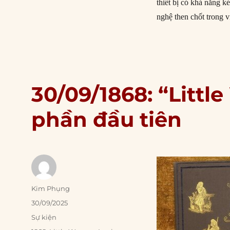
thiết bị có khả năng k
nghệ then chốt trong 
30/09/1868: “Litt
phần đầu tiên
Author
Kim Phụng
Posted
30/09/2025
on
Categories
Sự kiện