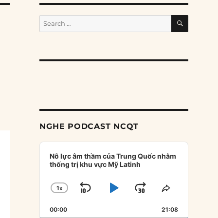
SEARCH
Search
for:
NGHE PODCAST NCQT
Audio
Player
Nỗ lực âm thầm của Trung Quốc nhằm
thống trị khu vực Mỹ Latinh
1
X
SKIP
PLAY
JUMP
CHANGE
SHARE
PLAYBACK
THIS
BACKWARD
PAUSE
FORWARD
00:00
RATE
21:08
EPISODE