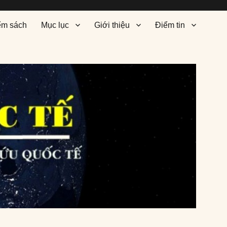
ểm sách
Mục lục
Giới thiệu
Điểm tin