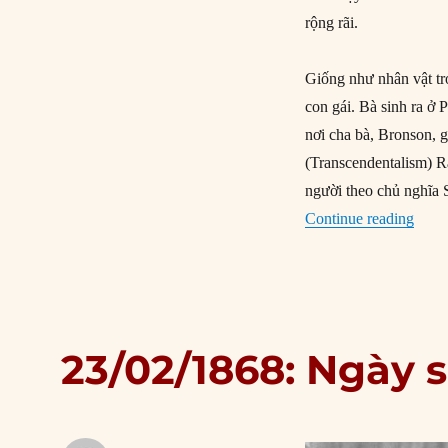
rộng rãi.
Giống như nhân vật tro
con gái. Bà sinh ra ở
nơi cha bà, Bronson, g
(Transcendentalism) 
người theo chủ nghĩa S
“30/0
Continue reading
23/02/1868: Ngày s