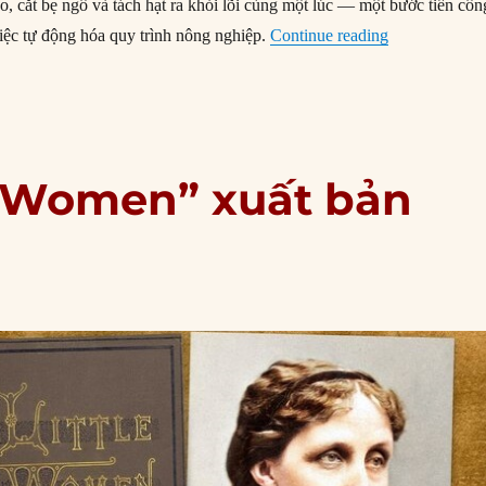
éo, cắt bẹ ngô và tách hạt ra khỏi lõi cùng một lúc — một bước tiến côn
“05/05/1868: 
việc tự động hóa quy trình nông nghiệp.
Continue reading
le Women” xuất bản