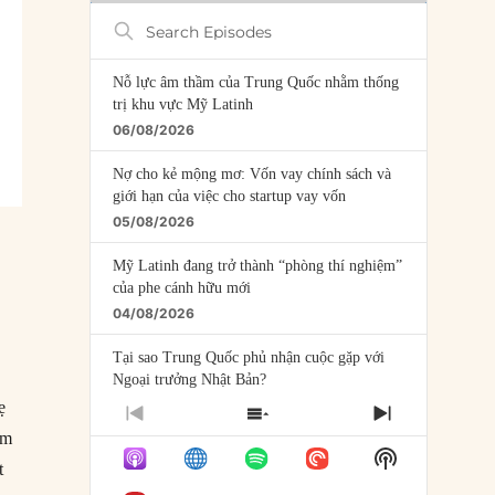
Search
Episodes
Nỗ lực âm thầm của Trung Quốc nhằm thống
trị khu vực Mỹ Latinh
06/08/2026
Nợ cho kẻ mộng mơ: Vốn vay chính sách và
giới hạn của việc cho startup vay vốn
05/08/2026
Mỹ Latinh đang trở thành “phòng thí nghiệm”
của phe cánh hữu mới
04/08/2026
Tại sao Trung Quốc phủ nhận cuộc gặp với
Ngoại trưởng Nhật Bản?
04/08/2026
ẹ
PREVIOUS
SHOW
NEXT
ăm
EPISODE
EPISODES
EPISODE
Điểm mù chiến lược của Trump tại Thái Bình
Show
LIST
t
Dương
Podcast