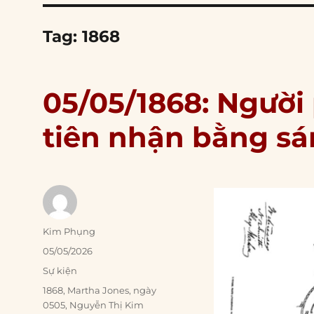
Tag:
1868
05/05/1868: Người
tiên nhận bằng s
Author
Kim Phụng
Posted
05/05/2026
on
Categories
Sự kiện
Tags
1868
,
Martha Jones
,
ngày
0505
,
Nguyễn Thị Kim