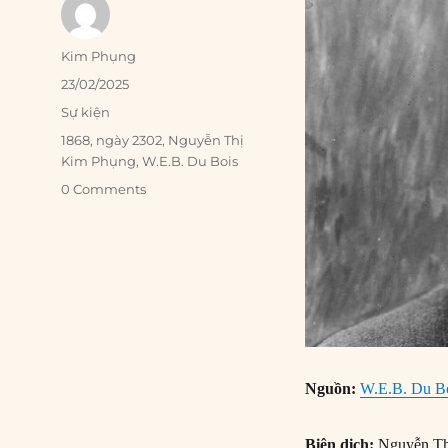
Author
Kim Phụng
Posted
23/02/2025
on
Categories
Sự kiện
Tags
1868
,
ngày 2302
,
Nguyễn Thị
Kim Phụng
,
W.E.B. Du Bois
0 Comments
Nguồn:
W.E.B. Du Bo
Biên dịch:
Nguyễn Th