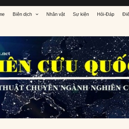
me
Biên dịch
Nhân vật
Sự kiện
Hỏi-Đáp
Đi