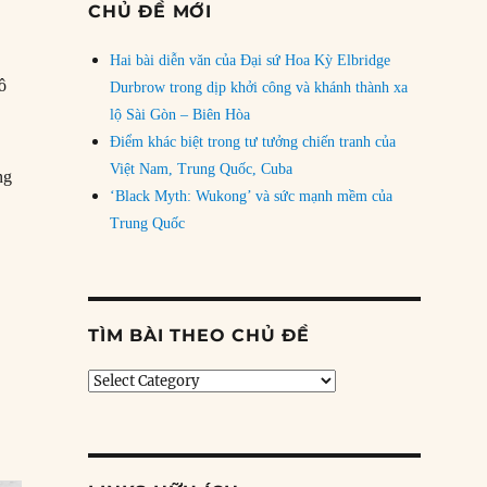
CHỦ ĐỀ MỚI
Hai bài diễn văn của Đại sứ Hoa Kỳ Elbridge
cô
Durbrow trong dịp khởi công và khánh thành xa
,
lộ Sài Gòn – Biên Hòa
Điểm khác biệt trong tư tưởng chiến tranh của
Việt Nam, Trung Quốc, Cuba
ng
‘Black Myth: Wukong’ và sức mạnh mềm của
Trung Quốc
TÌM BÀI THEO CHỦ ĐỀ
Tìm
bài
theo
chủ
đề