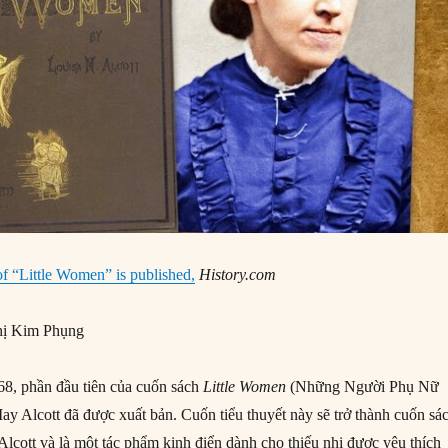
of “Little Women” is published,
History.com
ị Kim Phụng
8, phần đầu tiên của cuốn sách
Little Women
(Những Người Phụ Nữ
y Alcott đã được xuất bản. Cuốn tiểu thuyết này sẽ trở thành cuốn sá
Alcott và là một tác phẩm kinh điển dành cho thiếu nhi được yêu thích