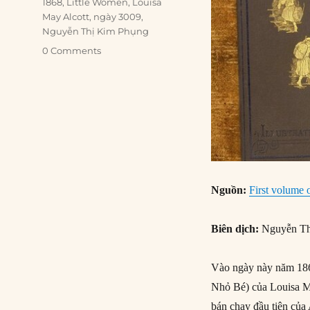
Tags
1868
,
Little Women
,
Louisa
May Alcott
,
ngày 3009
,
Nguyễn Thị Kim Phụng
0 Comments
Nguồn:
First volume 
Biên dịch:
Nguyễn Th
Vào ngày này năm 186
Nhỏ Bé) của Louisa Ma
bán chạy đầu tiên của 