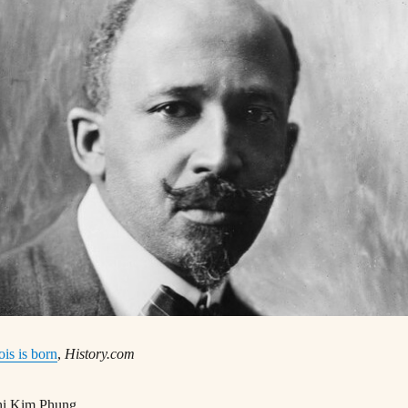
is is born
,
History.com
ị Kim Phụng