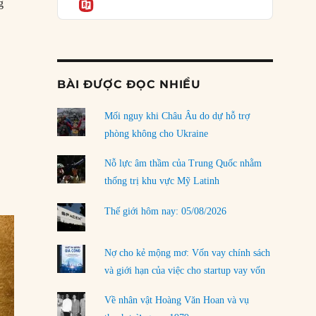
Informatio
03/08/2026
g
Người phụ nữ da đen đầu tiên nhận bằng sáng chế của Mỹ”
Đặt cược vào thất bại: Các quỹ đầu tư mạo
hiểm quốc gia và khía cạnh chính trị của vốn
rủi ro
02/08/2026
BÀI ĐƯỢC ĐỌC NHIỀU
Làm thế nào để kết thúc Chiến tranh Iran?
Mối nguy khi Châu Âu do dự hỗ trợ
01/08/2026
phòng không cho Ukraine
Chiến lược kế tiếp của Bắc Kinh ở Biển Đông
31/07/2026
Nỗ lực âm thầm của Trung Quốc nhằm
thống trị khu vực Mỹ Latinh
Trật tự thế giới mới: Các nước nhỏ sẽ luôn
phải chịu đựng?
Thế giới hôm nay: 05/08/2026
30/07/2026
Tập tìm cách chôn vùi bê bối chấn động vòng
Nợ cho kẻ mộng mơ: Vốn vay chính sách
tròn thân cận của mình
và giới hạn của việc cho startup vay vốn
29/07/2026
Về nhân vật Hoàng Văn Hoan và vụ
LOAD MORE