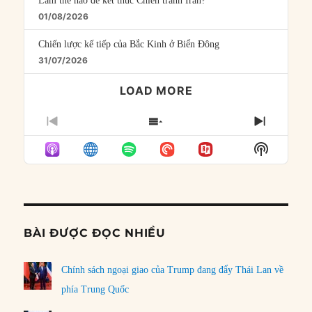
Làm thế nào để kết thúc Chiến tranh Iran?
01/08/2026
Chiến lược kế tiếp của Bắc Kinh ở Biển Đông
31/07/2026
LOAD MORE
PREVIOUS
SHOW
NEXT
EPISODE
EPISODES
EPISO
Show
LIST
Podcast
Informat
BÀI ĐƯỢC ĐỌC NHIỀU
Chính sách ngoại giao của Trump đang đẩy Thái Lan về
phía Trung Quốc