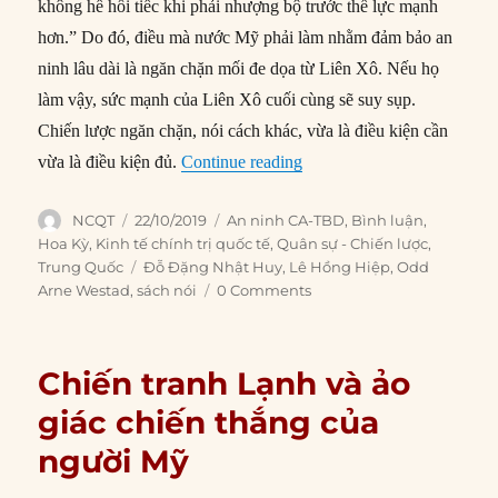
không hề hối tiếc khi phải nhượng bộ trước thế lực mạnh
hơn.” Do đó, điều mà nước Mỹ phải làm nhằm đảm bảo an
ninh lâu dài là ngăn chặn mối đe dọa từ Liên Xô. Nếu họ
làm vậy, sức mạnh của Liên Xô cuối cùng sẽ suy sụp.
Chiến lược ngăn chặn, nói cách khác, vừa là điều kiện cần
“Nguồn gốc hành vi của Tr
vừa là điều kiện đủ.
Continue reading
Author
Posted
Categories
NCQT
22/10/2019
An ninh CA-TBD
,
Bình luận
,
on
Hoa Kỳ
,
Kinh tế chính trị quốc tế
,
Quân sự - Chiến lược
,
Tags
Trung Quốc
Đỗ Đặng Nhật Huy
,
Lê Hồng Hiệp
,
Odd
Arne Westad
,
sách nói
0 Comments
Chiến tranh Lạnh và ảo
giác chiến thắng của
người Mỹ