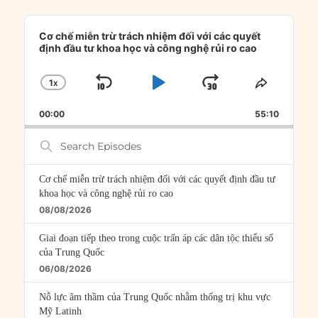
Audio
Player
Cơ chế miễn trừ trách nhiệm đối với các quyết
định đầu tư khoa học và công nghệ rủi ro cao
1
X
SKIP
PLAY
JUMP
CHANGE
SHARE
PLAYBACK
THIS
BACKWARD
PAUSE
FORWARD
00:00
RATE
55:10
EPISOD
Search
Episodes
Cơ chế miễn trừ trách nhiệm đối với các quyết định đầu tư
khoa học và công nghệ rủi ro cao
08/08/2026
Giai đoạn tiếp theo trong cuộc trấn áp các dân tộc thiểu số
của Trung Quốc
06/08/2026
Nỗ lực âm thầm của Trung Quốc nhằm thống trị khu vực
Mỹ Latinh