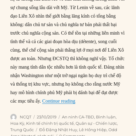
sự chung sống lâu dài với Mỹ. Từ Lenin về sau, các lãnh
đạo Liên Xô nhìn thế giới bằng lăng kính có tổng bằng
không: dân chủ tư sản và chủ nghĩa tư bản phải thất bại
trước chủ nghĩa cộng sản. Có thể tồn tại những liên minh vì
tình thế và cả các giai đoạn hòa dịu (détente)
,
song cuối
cùng, thể chế cộng sản phải thắng lợi ở mọi nơi để Liên Xô
được an toàn. Nhưng ĐCSTQ thì không nghĩ vậy. Tổ chức
này mang tính dân tộc nhiều hơn là tính quốc tế. Đảng nhìn
nhận Washington như một trở ngại ngăn họ duy trì chế độ
và thống trị khu vực, nhưng họ không cho rằng nước Mỹ
hay mô hình chính phủ Mỹ phải bị đánh bại để đạt được
“Nguồn gốc hành vi của Trung
các mục tiêu ấy.
Continue reading
Author
Posted
Categories
NCQT
23/10/2019
An ninh CA-TBD
,
Bình luận
,
on
Hoa Kỳ
,
Kinh tế chính trị quốc tế
,
Quân sự - Chiến lược
,
Tags
Trung Quốc
Đỗ Đặng Nhật Huy
,
Lê Hồng Hiệp
,
Odd