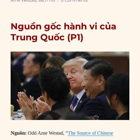
Arne Westad
,
sách nói
0 Comments
Nguồn gốc hành vi của
Trung Quốc (P1)
Nguồn:
Odd Arne Westad, “
The Source of Chinese