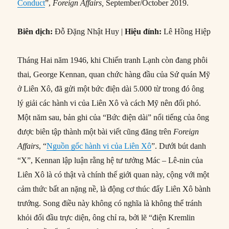
Conduct
”,
Foreign Affairs,
September/October 2019.
Biên dịch:
Đỗ Đặng Nhật Huy |
Hiệu đính:
Lê Hồng Hiệp
Tháng Hai năm 1946, khi Chiến tranh Lạnh còn đang phôi
thai, George Kennan, quan chức hàng đầu của Sứ quán Mỹ
ở Liên Xô, đã gửi một bức điện dài 5.000 từ trong đó ông
lý giải các hành vi của Liên Xô và cách Mỹ nên đối phó.
Một năm sau, bản ghi của “Bức điện dài” nổi tiếng của ông
được biên tập thành một bài viết cũng đăng trên
Foreign
Affairs
, “
Nguồn gốc hành vi của Liên Xô
”. Dưới bút danh
“X”, Kennan lập luận rằng hệ tư tưởng Mác – Lê-nin của
Liên Xô là có thật và chính thế giới quan này, cộng với một
cảm thức bất an nặng nề, là động cơ thúc đẩy Liên Xô bành
trướng. Song điều này không có nghĩa là không thể tránh
khỏi đối đầu trực diện, ông chỉ ra, bởi lẽ “điện Kremlin