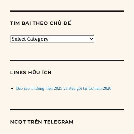
TÌM BÀI THEO CHỦ ĐỀ
Tìm
bài
theo
chủ
đề
LINKS HỮU ÍCH
Báo cáo Thường niên 2025 và Kêu gọi tài trợ năm 2026
NCQT TRÊN TELEGRAM