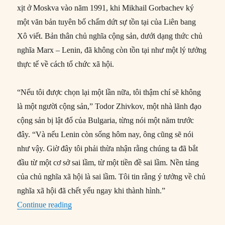
xịt ở Moskva vào năm 1991, khi Mikhail Gorbachev ký
một văn bản tuyên bố chấm dứt sự tồn tại của Liên bang
Xô viết. Bản thân chủ nghĩa cộng sản, dưới dạng thức chủ
nghĩa Marx – Lenin, đã không còn tồn tại như một lý tưởng
thực tế về cách tổ chức xã hội.
“Nếu tôi được chọn lại một lần nữa, tôi thậm chí sẽ không
là một người cộng sản,” Todor Zhivkov, một nhà lãnh đạo
cộng sản bị lật đổ của Bulgaria, từng nói một năm trước
đây. “Và nếu Lenin còn sống hôm nay, ông cũng sẽ nói
như vậy. Giờ đây tôi phải thừa nhận rằng chúng ta đã bắt
đầu từ một cơ sở sai lầm, từ một tiền đề sai lầm. Nền tảng
của chủ nghĩa xã hội là sai lầm. Tôi tin rằng ý tưởng về chủ
nghĩa xã hội đã chết yểu ngay khi thành hình.”
“Chiến tranh Lạnh và ảo giác chiến thắng của 
Continue reading