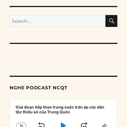
SE
Search
for:
NGHE PODCAST NCQT
Audio
Player
Giai đoạn tiếp theo trong cuộc trấn áp các dân
tộc thiểu số của Trung Quốc
1
X