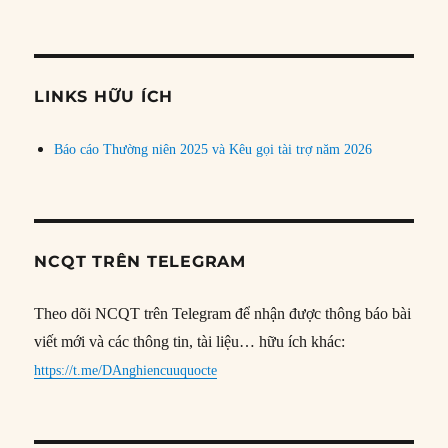
bài
theo
chủ
đề
LINKS HỮU ÍCH
Báo cáo Thường niên 2025 và Kêu gọi tài trợ năm 2026
NCQT TRÊN TELEGRAM
Theo dõi NCQT trên Telegram để nhận được thông báo bài
viết mới và các thông tin, tài liệu… hữu ích khác:
https://t.me/DAnghiencuuquocte