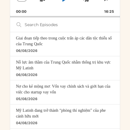
SKIP
PLAY
JUMP
CHANGE
SHARE
PLAYBACK
THIS
BACKWARD
PAUSE
FORWARD
00:00
RATE
16:25
EPISOD
Search
Episodes
Giai đoạn tiếp theo trong cuộc trấn áp các dân tộc thiểu số
của Trung Quốc
06/08/2026
Nỗ lực âm thầm của Trung Quốc nhằm thống trị khu vực
Mỹ Latinh
06/08/2026
Nợ cho kẻ mộng mơ: Vốn vay chính sách và giới hạn của
việc cho startup vay vốn
05/08/2026
Mỹ Latinh đang trở thành “phòng thí nghiệm” của phe
cánh hữu mới
04/08/2026