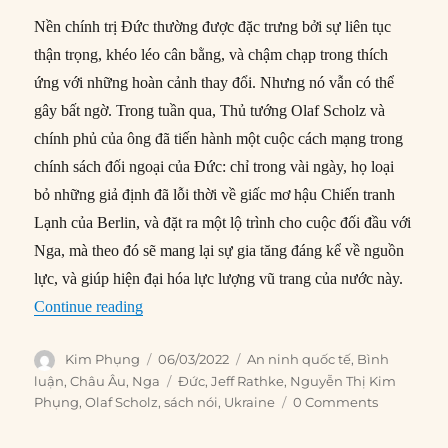
Nền chính trị Đức thường được đặc trưng bởi sự liên tục
thận trọng, khéo léo cân bằng, và chậm chạp trong thích
ứng với những hoàn cảnh thay đổi. Nhưng nó vẫn có thể
gây bất ngờ. Trong tuần qua, Thủ tướng Olaf Scholz và
chính phủ của ông đã tiến hành một cuộc cách mạng trong
chính sách đối ngoại của Đức: chỉ trong vài ngày, họ loại
bỏ những giả định đã lỗi thời về giấc mơ hậu Chiến tranh
Lạnh của Berlin, và đặt ra một lộ trình cho cuộc đối đầu với
Nga, mà theo đó sẽ mang lại sự gia tăng đáng kể về nguồn
lực, và giúp hiện đại hóa lực lượng vũ trang của nước này.
“Putin tình cờ mở đường cho một cuộc cách mạ
Continue reading
Author
Posted
Categories
Kim Phụng
06/03/2022
An ninh quốc tế
,
Bình
on
Tags
luận
,
Châu Âu
,
Nga
Đức
,
Jeff Rathke
,
Nguyễn Thị Kim
Phụng
,
Olaf Scholz
,
sách nói
,
Ukraine
0 Comments