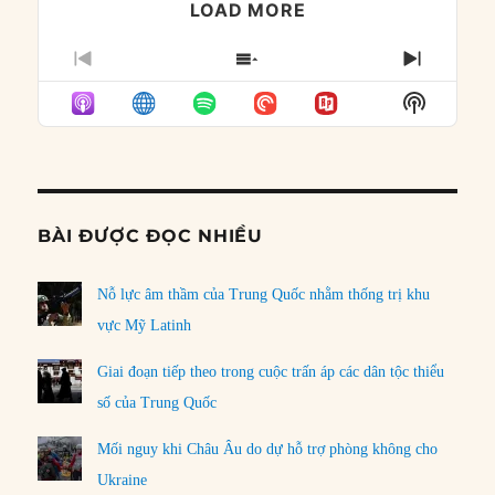
LOAD MORE
PREVIOUS
SHOW
NEXT
EPISODE
EPISODES
EPISO
Show
LIST
Podcast
Informat
BÀI ĐƯỢC ĐỌC NHIỀU
Nỗ lực âm thầm của Trung Quốc nhằm thống trị khu
vực Mỹ Latinh
Giai đoạn tiếp theo trong cuộc trấn áp các dân tộc thiểu
số của Trung Quốc
Mối nguy khi Châu Âu do dự hỗ trợ phòng không cho
Ukraine