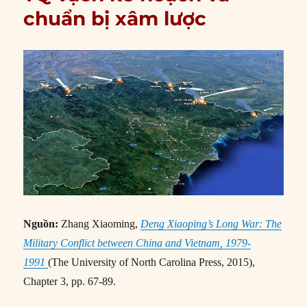
chuẩn bị xâm lược
Nguồn:
Zhang Xiaoming,
Deng Xiaoping’s Long War: The
Military Conflict between China and Vietnam, 1979-
1991
(The University of North Carolina Press, 2015),
Chapter 3, pp. 67-89.