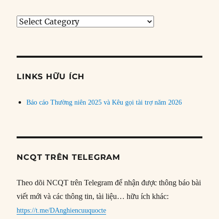
Tìm
bài
theo
chủ
đề
LINKS HỮU ÍCH
Báo cáo Thường niên 2025 và Kêu gọi tài trợ năm 2026
NCQT TRÊN TELEGRAM
Theo dõi NCQT trên Telegram để nhận được thông báo bài
viết mới và các thông tin, tài liệu… hữu ích khác:
https://t.me/DAnghiencuuquocte