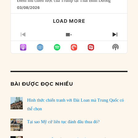
Điểm mù chiến lược của Trump tại Thái Bình Dương
03/08/2026
LOAD MORE
PREVIOUS
SHOW
NEXT
EPISODE
EPISODES
EPISO
Show
LIST
Podcast
Informat
BÀI ĐƯỢC ĐỌC NHIỀU
Hình thức chiến tranh với Đài Loan mà Trung Quốc có
thể chọn
Tại sao Mỹ cứ liên tục đánh đâu thua đó?