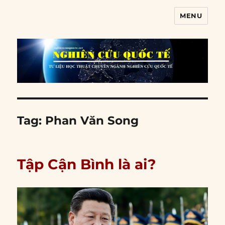
MENU
Nghiên cứu quốc tế
Tag:
Phan Văn Song
Tập Cận Bình là ai?