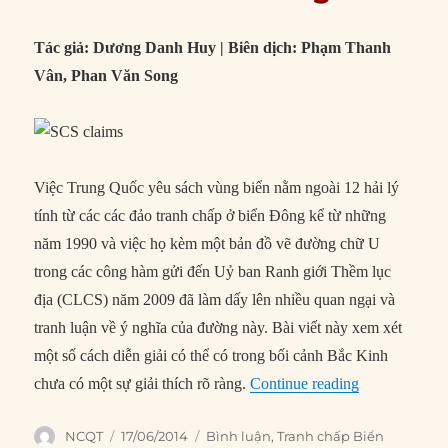
Tác giả: Dương Danh Huy | Biên dịch: Phạm Thanh
Vân, Phan Văn Song
Việc Trung Quốc yêu sách vùng biển nằm ngoài 12 hải lý
tính từ các các đảo tranh chấp ở biển Đông kể từ những
năm 1990 và việc họ kèm một bản đồ vẽ đường chữ U
trong các công hàm gửi đến Uỷ ban Ranh giới Thềm lục
địa (CLCS) năm 2009 đã làm dấy lên nhiều quan ngại và
tranh luận về ý nghĩa của đường này. Bài viết này xem xét
một số cách diễn giải có thể có trong bối cảnh Bắc Kinh
“Đường chữ U 
chưa có một sự giải thích rõ ràng.
Continue reading
Author
Posted
Categories
NCQT
17/06/2014
Bình luận
,
Tranh chấp Biển