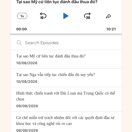
Player
Tại sao Mỹ cứ liên tục đánh đâu thua đó?
1
X
SKIP
PLAY
JUMP
CHANGE
SHARE
PLAYBACK
THIS
BACKWARD
PAUSE
FORWARD
00:00
RATE
10:21
EPISOD
Search
Episodes
Tại sao Mỹ cứ liên tục đánh đâu thua đó?
10/08/2026
Tại sao Nga vẫn tiếp tục chiến đấu dù suy yếu?
10/08/2026
Hình thức chiến tranh với Đài Loan mà Trung Quốc có thể
chọn
09/08/2026
Cơ chế miễn trừ trách nhiệm đối với các quyết định đầu tư
khoa học và công nghệ rủi ro cao
08/08/2026