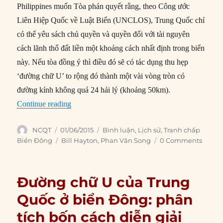
Philippines muốn Tòa phán quyết rằng, theo Công ước
Liên Hiệp Quốc về Luật Biển (UNCLOS), Trung Quốc chỉ
có thể yêu sách chủ quyền và quyền đối với tài nguyên
cách lãnh thổ đất liền một khoảng cách nhất định trong biển
này. Nếu tòa đồng ý thì điều đó sẽ có tác dụng thu hẹp
‘đường chữ U’ to rộng đó thành một vài vòng tròn có
đường kính không quá 24 hải lý (khoảng 50km).
“Các thực tế lịch sử và sự bịa đặt ở Biển Đông”
Continue reading
Author
Posted
Categories
NCQT
01/06/2015
Bình luận
,
Lịch sử
,
Tranh chấp
on
Tags
Biển Đông
Bill Hayton
,
Phan Văn Song
0 Comments
Đường chữ U của Trung
Quốc ở biển Đông: phân
tích bốn cách diễn giải