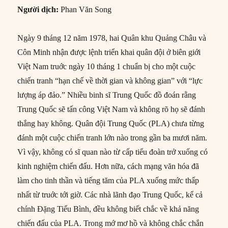
Người dịch:
Phan Văn Song
Ngày 9 tháng 12 năm 1978, hai Quân khu Quảng Châu và
Côn Minh nhận được lệnh triển khai quân đội ở biên giới
Việt Nam truớc ngày 10 tháng 1 chuẩn bị cho một cuộc
chiến tranh “hạn chế về thời gian và không gian” với “lực
lượng áp đảo.” Nhiều binh sĩ Trung Quốc đồ đoán rằng
Trung Quốc sẽ tấn công Việt Nam và không rõ họ sẽ đánh
thắng hay không. Quân đội Trung Quốc (PLA) chưa từng
đánh một cuộc chiến tranh lớn nào trong gần ba mươi năm.
Vì vậy, không có sĩ quan nào từ cấp tiểu đoàn trở xuống có
kinh nghiệm chiến đấu. Hơn nữa, cách mạng văn hóa đã
làm cho tinh thần và tiếng tăm của PLA xuống mức thấp
nhất từ truớc tới giờ. Các nhà lãnh đạo Trung Quốc, kể cả
chính Đặng Tiểu Bình, đều không biết chắc về khả năng
chiến đấu của PLA. Trong mớ mơ hồ và không chắc chắn