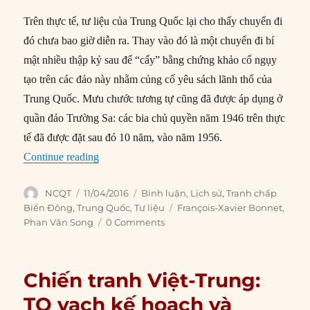
Trên thực tế, tư liệu của Trung Quốc lại cho thấy chuyến đi
đó chưa bao giờ diễn ra. Thay vào đó là một chuyến đi bí
mật nhiều thập kỷ sau để “cấy” bằng chứng khảo cổ ngụy
tạo trên các đảo này nhằm củng cố yêu sách lãnh thổ của
Trung Quốc. Mưu chước tương tự cũng đã được áp dụng ở
quần đảo Trường Sa: các bia chủ quyền năm 1946 trên thực
tế đã được đặt sau đó 10 năm, vào năm 1956.
“TQ ‘cấy’ bằng chứng khảo cổ giả ở Biển Đông
Continue reading
Author
Posted
Categories
NCQT
11/04/2016
Bình luận
,
Lịch sử
,
Tranh chấp
on
Tags
Biển Đông
,
Trung Quốc
,
Tư liệu
François-Xavier Bonnet
,
Phan Văn Song
0 Comments
Chiến tranh Việt-Trung:
TQ vạch kế hoạch và