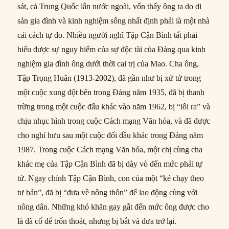
sát, cả Trung Quốc lẫn nước ngoài, vốn thấy ông ta do di
sản gia đình và kinh nghiệm sống nhất định phải là một nhà
cải cách tự do. Nhiều người nghĩ Tập Cận Bình tất phải
hiểu được sự nguy hiểm của sự độc tài của Đảng qua kinh
nghiệm gia đình ông dưới thời cai trị của Mao. Cha ông,
Tập Trọng Huân (1913-2002), đã gần như bị xử tử trong
một cuộc xung đột bên trong Đảng năm 1935, đã bị thanh
trừng trong một cuộc đấu khác vào năm 1962, bị “lôi ra” và
chịu nhục hình trong cuộc Cách mạng Văn hóa, và đã được
cho nghỉ hưu sau một cuộc đối đầu khác trong Đảng năm
1987. Trong cuộc Cách mạng Văn hóa, một chị cùng cha
khác mẹ của Tập Cận Bình đã bị dày vò đến mức phải tự
tử. Ngay chính Tập Cận Bình, con của một “kẻ chạy theo
tư bản”, đã bị “đưa về nông thôn” để lao động cùng với
nông dân. Những khó khăn gay gắt đến mức ông được cho
là đã cố để trốn thoát, nhưng bị bắt và đưa trở lại.