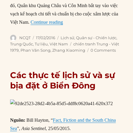
đó, Quân khu Quảng Châu và Côn Minh bắt tay vào việc
vạch kế hoạch chi tiết và chuẩn bị cho cuộc xâm lược của
“Chiến tranh Việt-Trung: TQ vạch k
Việt Nam.
Continue reading
Author
Posted
Categories
NCQT
17/02/2016
Lịch sử
,
Quân sự - Chiến lược
,
on
Tags
Trung Quốc
,
Tư liệu
,
Việt Nam
chiến tranh Trung - Việt
1979
,
Phan Văn Song
,
Zhang Xiaoming
0 Comments
Các thực tế lịch sử và sự
bịa đặt ở Biển Đông
Nguồn:
Bill Hayton, “
Fact, Fiction and the South China
Sea
”,
Asia Sentinel
, 25/05/2015.