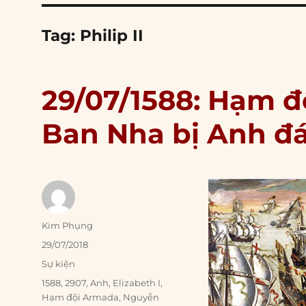
Tag:
Philip II
29/07/1588: Hạm đ
Ban Nha bị Anh đ
Author
Kim Phụng
Posted
29/07/2018
on
Categories
Sự kiện
Tags
1588
,
2907
,
Anh
,
Elizabeth I
,
Hạm đội Armada
,
Nguyễn