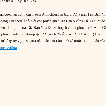
ổ để trở lại Tây Ban Nha.
các cuộc tấn công của người Anh chống lại tàu thương mại Tây Ban N
oàng Elizabeth I đối với các phiến quân Hà Lan ở vùng Hà Lan thuộc
 vua Philip II của Tây Ban Nha lên kế hoạch chinh phục nước Anh. G
n phước lành cho những gì được gọi là “Kế hoạch Nước Anh” (The
) mà ông hy vọng sẽ đưa hòn đảo Tin Lành trở về dưới sự cai quản của
“29/07/1588: Hạm đội Armada của Tây Ban Nha bị Anh đá
nue reading