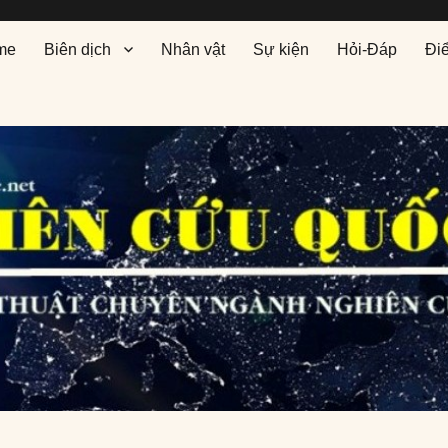
me
Biên dịch
Nhân vật
Sự kiện
Hỏi-Đáp
Đi