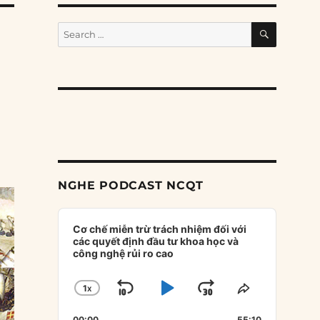
SEARCH
Search
for:
NGHE PODCAST NCQT
Audio
Player
Cơ chế miễn trừ trách nhiệm đối với
các quyết định đầu tư khoa học và
công nghệ rủi ro cao
1
X
SKIP
PLAY
JUMP
CHANGE
SHARE
PLAYBACK
THIS
BACKWARD
PAUSE
FORWARD
00:00
55:10