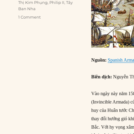
Thị Kim Phụng
,
Philip II
,
Tây
Ban Nha
1 Comment
Nguồn:
Spanish Arma
Biên dịch:
Nguyễn Th
Vào ngày này năm 1588
(Invincible Armada) c
huy của Huân tước Cha
thay đổi hướng gió khi
Bắc. Với hy vọng xâm 