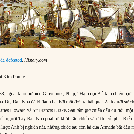
da defeated
,
History.com
ị Kim Phụng
, ngoài khơi bờ biển Gravelines, Pháp, “Hạm đội Bất khả chiến bại”
ủa Tây Ban Nha đã bị đánh bại bởi một đơn vị hải quân Anh dưới sự ch
rles Howard và Sir Francis Drake. Sau tám giờ chiến đấu dữ dội, một
ến người Tây Ban Nha phải rời khỏi trận chiến và rút lui về phía Biển
lược Anh bị nghiền nát, những chiếc tàu còn lại của Armada bắt đầu 