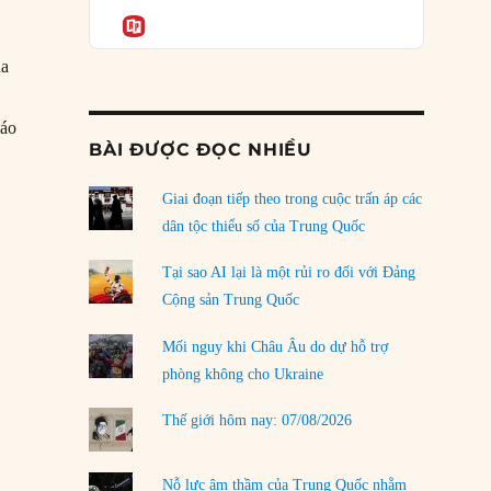
Podcast
của phe cánh hữu mới
Informatio
04/08/2026
ha
Tại sao Trung Quốc phủ nhận cuộc gặp với
Ngoại trưởng Nhật Bản?
iáo
04/08/2026
BÀI ĐƯỢC ĐỌC NHIỀU
Điểm mù chiến lược của Trump tại Thái Bình
Dương
Giai đoạn tiếp theo trong cuộc trấn áp các
nh bại”
03/08/2026
dân tộc thiểu số của Trung Quốc
Đặt cược vào thất bại: Các quỹ đầu tư mạo
Tại sao AI lại là một rủi ro đối với Đảng
hiểm quốc gia và khía cạnh chính trị của vốn
Cộng sản Trung Quốc
rủi ro
02/08/2026
Mối nguy khi Châu Âu do dự hỗ trợ
phòng không cho Ukraine
Làm thế nào để kết thúc Chiến tranh Iran?
01/08/2026
Thế giới hôm nay: 07/08/2026
Chiến lược kế tiếp của Bắc Kinh ở Biển Đông
31/07/2026
Nỗ lực âm thầm của Trung Quốc nhằm