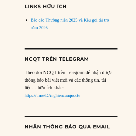
đề
LINKS HỮU ÍCH
Báo cáo Thường niên 2025 và Kêu gọi tài trợ
năm 2026
NCQT TRÊN TELEGRAM
Theo dõi NCQT trên Telegram để nhận được
thông báo bài viết mới và các thông tin, tài
liệu… hữu ích khác:
https://t.me/DAnghiencuuquocte
NHẬN THÔNG BÁO QUA EMAIL