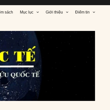
ểm sách
Mục lục
Giới thiệu
Điểm tin