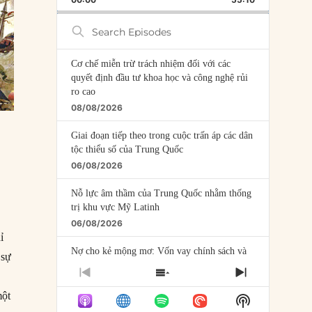
RATE
EPISODE
Search
Episodes
Cơ chế miễn trừ trách nhiệm đối với các
quyết định đầu tư khoa học và công nghệ rủi
ro cao
08/08/2026
Giai đoạn tiếp theo trong cuộc trấn áp các dân
tộc thiểu số của Trung Quốc
06/08/2026
Nỗ lực âm thầm của Trung Quốc nhằm thống
trị khu vực Mỹ Latinh
06/08/2026
ỉ
Nợ cho kẻ mộng mơ: Vốn vay chính sách và
 sự
giới hạn của việc cho startup vay vốn
PREVIOUS
SHOW
NEXT
05/08/2026
EPISODE
EPISODES
EPISODE
một
Show
LIST
Mỹ Latinh đang trở thành “phòng thí nghiệm”