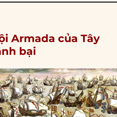
ội Armada của Tây
ánh bại