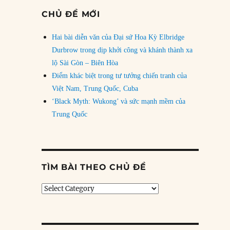
CHỦ ĐỀ MỚI
Hai bài diễn văn của Đại sứ Hoa Kỳ Elbridge
Durbrow trong dịp khởi công và khánh thành xa
lộ Sài Gòn – Biên Hòa
Điểm khác biệt trong tư tưởng chiến tranh của
Việt Nam, Trung Quốc, Cuba
‘Black Myth: Wukong’ và sức mạnh mềm của
Trung Quốc
TÌM BÀI THEO CHỦ ĐỀ
Tìm
bài
theo
chủ