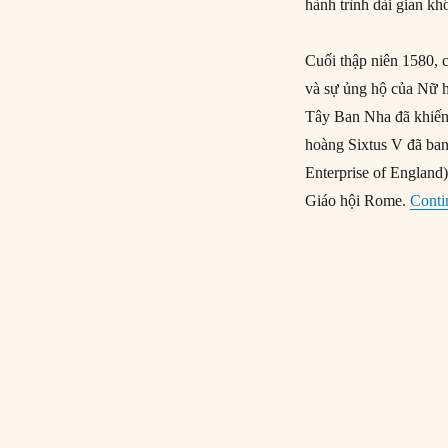
hành trình dài gian kh
Cuối thập niên 1580, 
và sự ủng hộ của Nữ h
Tây Ban Nha đã khiến
hoàng Sixtus V đã ba
Enterprise of England
Giáo hội Rome.
Conti