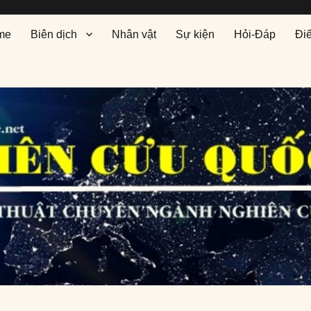
me
Biên dịch
Nhân vật
Sự kiện
Hỏi-Đáp
Đi