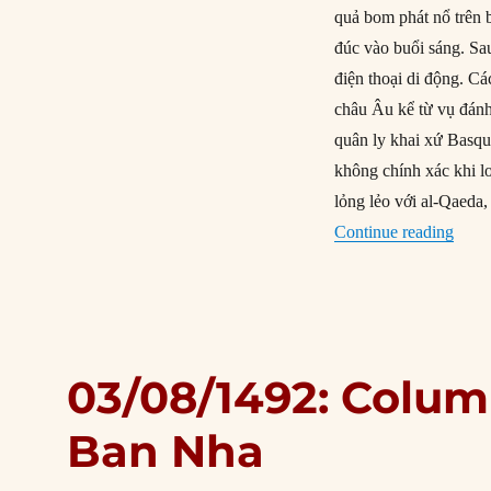
quả bom phát nổ trên 
đúc vào buổi sáng. Sa
điện thoại di động. Cá
châu Âu kể từ vụ đán
quân ly khai xứ Basqu
không chính xác khi l
lỏng lẻo với al-Qaeda
“11/0
Continue reading
03/08/1492: Colum
Ban Nha