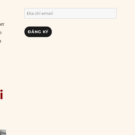
Địa
chỉ
her
email
ĐĂNG KÝ
h
n
i