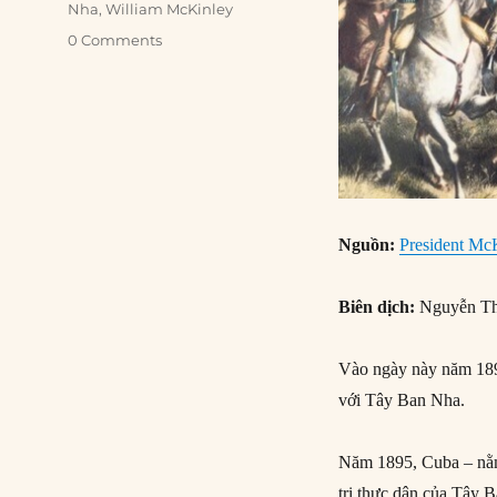
Nha
,
William McKinley
0 Comments
Nguồn:
President McK
Biên dịch:
Nguyễn Th
Vào ngày này năm 189
với Tây Ban Nha.
Năm 1895, Cuba – nằm
trị thực dân của Tây 