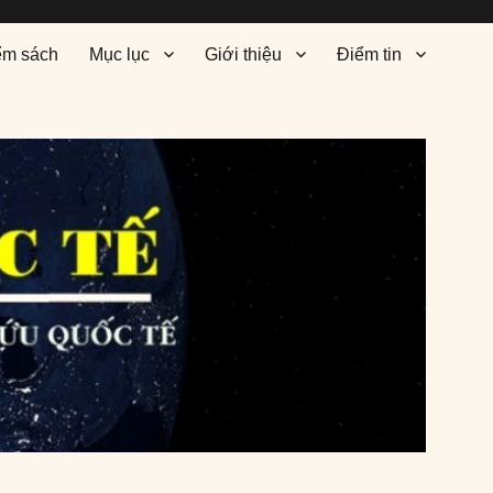
ểm sách
Mục lục
Giới thiệu
Điểm tin