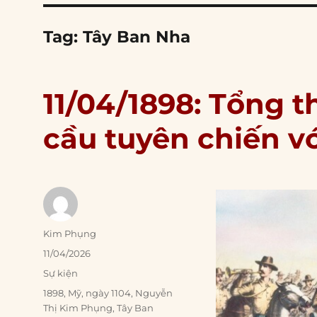
Tag:
Tây Ban Nha
11/04/1898: Tổng 
cầu tuyên chiến v
Author
Kim Phụng
Posted
11/04/2026
on
Categories
Sự kiện
Tags
1898
,
Mỹ
,
ngày 1104
,
Nguyễn
Thị Kim Phụng
,
Tây Ban