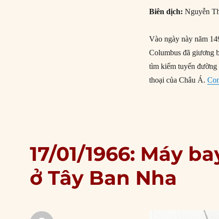
Biên dịch:
Nguyễn Th
Vào ngày này năm 149
Columbus đã giương bu
tìm kiếm tuyến đường 
thoại của Châu Á.
Con
17/01/1966: Máy ba
ở Tây Ban Nha