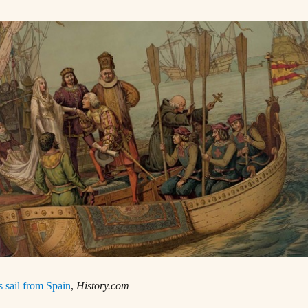
 sail from Spain
,
History.com