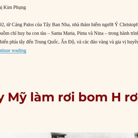
ị Kim Phụng
2, từ Cảng Palos của Tây Ban Nha, nhà thám hiểm người Ý Christop
ồm chỉ huy ba con tàu – Santa Maria, Pinta và Nina – trong hành trìn
biển phía tây đến Trung Quốc, Ấn Độ, và các đảo vàng và gia vị huyề
“03/08/1492: Columbus khởi hành từ Tây Ban Nha”
tinue reading
y Mỹ làm rơi bom H rơ