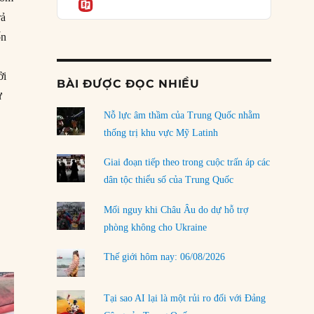
Informatio
04/08/2026
rả
Điểm mù chiến lược của Trump tại Thái Bình
ốn
Dương
03/08/2026
ởi
BÀI ĐƯỢC ĐỌC NHIỀU
Đặt cược vào thất bại: Các quỹ đầu tư mạo
ư
hiểm quốc gia và khía cạnh chính trị của vốn
4/1898: Tổng thống McKinley yêu cầu tuyên chiến với Tây Ban Nha”
rủi ro
Nỗ lực âm thầm của Trung Quốc nhằm
02/08/2026
thống trị khu vực Mỹ Latinh
Làm thế nào để kết thúc Chiến tranh Iran?
Giai đoạn tiếp theo trong cuộc trấn áp các
01/08/2026
dân tộc thiểu số của Trung Quốc
Chiến lược kế tiếp của Bắc Kinh ở Biển Đông
Mối nguy khi Châu Âu do dự hỗ trợ
31/07/2026
phòng không cho Ukraine
Trật tự thế giới mới: Các nước nhỏ sẽ luôn
Thế giới hôm nay: 06/08/2026
phải chịu đựng?
30/07/2026
Tại sao AI lại là một rủi ro đối với Đảng
LOAD MORE