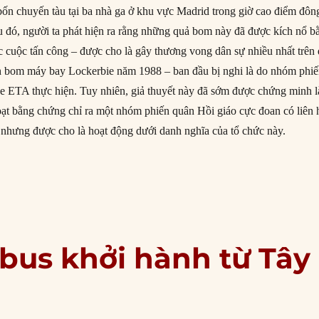
bốn chuyến tàu tại ba nhà ga ở khu vực Madrid trong giờ cao điểm đôn
u đó, người ta phát hiện ra rằng những quả bom này đã được kích nổ b
c cuộc tấn công – được cho là gây thương vong dân sự nhiều nhất trên 
h bom máy bay Lockerbie năm 1988 – ban đầu bị nghi là do nhóm phi
e ETA thực hiện. Tuy nhiên, giả thuyết này đã sớm được chứng minh l
oạt bằng chứng chỉ ra một nhóm phiến quân Hồi giáo cực đoan có liên 
, nhưng được cho là hoạt động dưới danh nghĩa của tổ chức này.
3/2004: Đánh bom tàu ​​hỏa ở Madrid”
bus khởi hành từ Tây