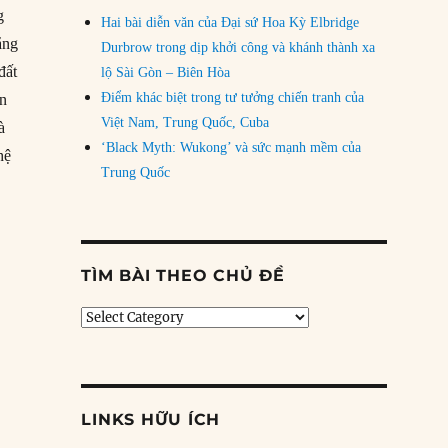
g
Hai bài diễn văn của Đại sứ Hoa Kỳ Elbridge
ằng
Durbrow trong dịp khởi công và khánh thành xa
đất
lộ Sài Gòn – Biên Hòa
Điểm khác biệt trong tư tưởng chiến tranh của
ến
Việt Nam, Trung Quốc, Cuba
à
‘Black Myth: Wukong’ và sức mạnh mềm của
hệ
Trung Quốc
TÌM BÀI THEO CHỦ ĐỀ
Tìm
bài
theo
chủ
đề
LINKS HỮU ÍCH