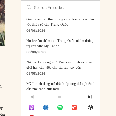
Search
Episodes
Giai đoạn tiếp theo trong cuộc trấn áp các dân
tộc thiểu số của Trung Quốc
06/08/2026
Nỗ lực âm thầm của Trung Quốc nhằm thống
trị khu vực Mỹ Latinh
06/08/2026
Nợ cho kẻ mộng mơ: Vốn vay chính sách và
giới hạn của việc cho startup vay vốn
05/08/2026
Mỹ Latinh đang trở thành “phòng thí nghiệm”
n
của phe cánh hữu mới
04/08/2026
PREVIOUS
SHOW
NEXT
EPISODE
EPISODES
EPISODE
Tại sao Trung Quốc phủ nhận cuộc gặp với
Show
ng
LIST
Ngoại trưởng Nhật Bản?
Podcast
hóm