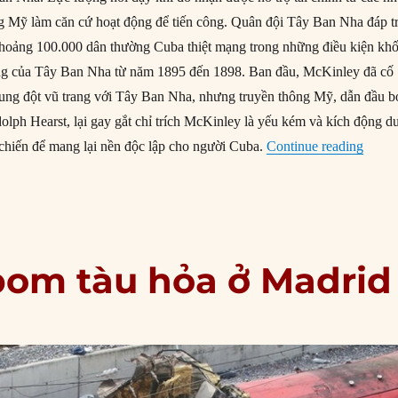
g Mỹ làm căn cứ hoạt động để tiến công. Quân đội Tây Ban Nha đáp t
khoảng 100.000 dân thường Cuba thiệt mạng trong những điều kiện kh
trung của Tây Ban Nha từ năm 1895 đến 1898. Ban đầu, McKinley đã cố
ung đột vũ trang với Tây Ban Nha, nhưng truyền thông Mỹ, dẫn đầu b
olph Hearst, lại gay gắt chỉ trích McKinley là yếu kém và kích động d
“11/0
chiến để mang lại nền độc lập cho người Cuba.
Continue reading
om tàu ​​hỏa ở Madrid