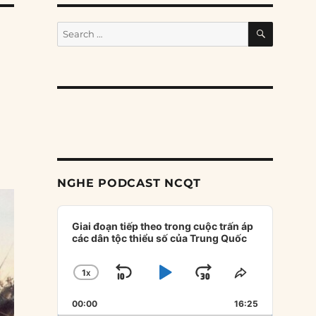
SEARCH
Search
for:
NGHE PODCAST NCQT
Audio
Player
Giai đoạn tiếp theo trong cuộc trấn áp
các dân tộc thiểu số của Trung Quốc
1
X
SKIP
PLAY
JUMP
CHANGE
SHARE
PLAYBACK
THIS
BACKWARD
PAUSE
FORWARD
00:00
RATE
16:25
EPISODE