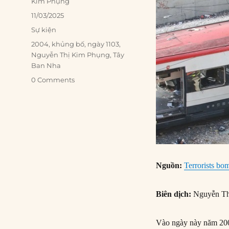
Author
Kim Phụng
Posted
11/03/2025
on
Categories
Sự kiện
Tags
2004
,
khủng bố
,
ngày 1103
,
Nguyễn Thị Kim Phụng
,
Tây
Ban Nha
0 Comments
Nguồn:
Terrorists bo
Biên dịch:
Nguyễn Th
Vào ngày này năm 2004