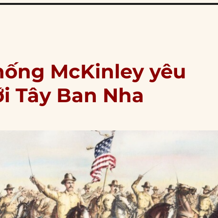
thống McKinley yêu
ới Tây Ban Nha