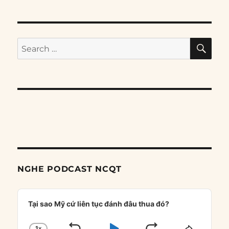
SE
Search
for:
NGHE PODCAST NCQT
Audio
Player
Tại sao Mỹ cứ liên tục đánh đâu thua đó?
1
X