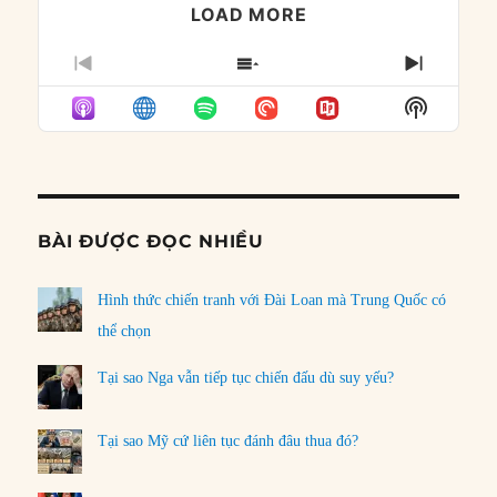
LOAD MORE
PREVIOUS
SHOW
NEXT
EPISODE
EPISODES
EPISO
Show
LIST
Podcast
Informat
BÀI ĐƯỢC ĐỌC NHIỀU
Hình thức chiến tranh với Đài Loan mà Trung Quốc có
thể chọn
Tại sao Nga vẫn tiếp tục chiến đấu dù suy yếu?
Tại sao Mỹ cứ liên tục đánh đâu thua đó?