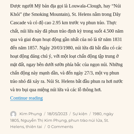
Được người Mỹ bản địa gọi là Louwala-Clough, hay “Núi
Khói” (the Smoking Mountain), St. Helens nằm trong Dãy
Cascade và có độ cao 2.95 km trước vụ phun trào. Thực
chất, núi lửa này đã phun trào định kỳ trong suốt 4.500 năm
qua và giai đoạn hoạt động gần nhất của nó là từ năm 1831
đến năm 1857. Ngày 20/03/1980, núi lửa đã bắt đầu có các
hoạt động đáng chú ý, với một loạt chấn động tập trung ở
mặt đất, ngay bên dưới sườn phía bắc của ngọn núi. Những
chấn động này mạnh dần, và đến ngày 27/3, một vụ phun
trào nhỏ đã xảy ra. Núi St. Helens bắt đầu phun ra hơi nước
và tro bụi qua miệng núi lửa và các lỗ thông hơi.
“18/05/1980: Núi lửa St. Helens phun trào”
Continue reading
Author
Posted
Categories
Tags
Kim Phụng
18/05/2023
Sự kiện
1980
,
ngày
on
1805
,
Nguyễn Thị Kim Phụng
,
phun trào núi lửa
,
St.
Helens
,
thiên tai
0 Comments