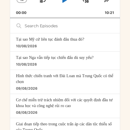
SKIP
PLAY
JUMP
CHANGE
SHARE
PLAYBACK
THIS
BACKWARD
PAUSE
FORWARD
00:00
RATE
10:21
EPISOD
Search
Episodes
Tại sao Mỹ cứ liên tục đánh đâu thua đó?
10/08/2026
Tại sao Nga vẫn tiếp tục chiến đấu dù suy yếu?
10/08/2026
Hình thức chiến tranh với Đài Loan mà Trung Quốc có thể
chọn
09/08/2026
Cơ chế miễn trừ trách nhiệm đối với các quyết định đầu tư
khoa học và công nghệ rủi ro cao
08/08/2026
Giai đoạn tiếp theo trong cuộc trấn áp các dân tộc thiểu số
của Trung Quốc