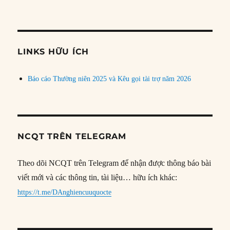
bài
theo
chủ
đề
LINKS HỮU ÍCH
Báo cáo Thường niên 2025 và Kêu gọi tài trợ năm 2026
NCQT TRÊN TELEGRAM
Theo dõi NCQT trên Telegram để nhận được thông báo bài
viết mới và các thông tin, tài liệu… hữu ích khác:
https://t.me/DAnghiencuuquocte