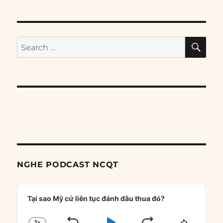
SE
Search
for:
NGHE PODCAST NCQT
Audio
Player
Tại sao Mỹ cứ liên tục đánh đâu thua đó?
1
X