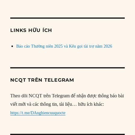
bài
theo
chủ
đề
LINKS HỮU ÍCH
Báo cáo Thường niên 2025 và Kêu gọi tài trợ năm 2026
NCQT TRÊN TELEGRAM
Theo dõi NCQT trên Telegram để nhận được thông báo bài
viết mới và các thông tin, tài liệu… hữu ích khác:
https://t.me/DAnghiencuuquocte