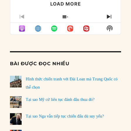
LOAD MORE
PREVIOUS
SHOW
NEXT
EPISODE
EPISODES
EPISO
Show
LIST
Podcast
Informat
BÀI ĐƯỢC ĐỌC NHIỀU
Hình thức chiến tranh với Đài Loan mà Trung Quốc có
thể chọn
Tại sao Mỹ cứ liên tục đánh đâu thua đó?
Tại sao Nga vẫn tiếp tục chiến đấu dù suy yếu?