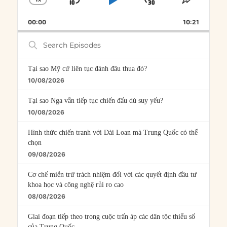
SKIP
PLAY
JUMP
CHANGE
SHARE
PLAYBACK
THIS
BACKWARD
PAUSE
FORWARD
00:00
RATE
10:21
EPISOD
Search
Episodes
Tại sao Mỹ cứ liên tục đánh đâu thua đó?
10/08/2026
Tại sao Nga vẫn tiếp tục chiến đấu dù suy yếu?
10/08/2026
Hình thức chiến tranh với Đài Loan mà Trung Quốc có thể
chọn
09/08/2026
Cơ chế miễn trừ trách nhiệm đối với các quyết định đầu tư
khoa học và công nghệ rủi ro cao
08/08/2026
Giai đoạn tiếp theo trong cuộc trấn áp các dân tộc thiểu số
của Trung Quốc