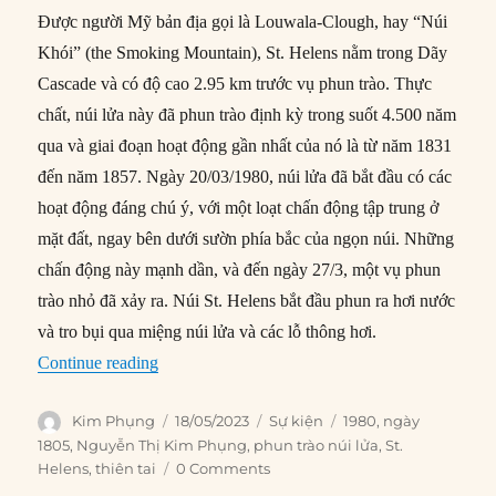
Được người Mỹ bản địa gọi là Louwala-Clough, hay “Núi
Khói” (the Smoking Mountain), St. Helens nằm trong Dãy
Cascade và có độ cao 2.95 km trước vụ phun trào. Thực
chất, núi lửa này đã phun trào định kỳ trong suốt 4.500 năm
qua và giai đoạn hoạt động gần nhất của nó là từ năm 1831
đến năm 1857. Ngày 20/03/1980, núi lửa đã bắt đầu có các
hoạt động đáng chú ý, với một loạt chấn động tập trung ở
mặt đất, ngay bên dưới sườn phía bắc của ngọn núi. Những
chấn động này mạnh dần, và đến ngày 27/3, một vụ phun
trào nhỏ đã xảy ra. Núi St. Helens bắt đầu phun ra hơi nước
và tro bụi qua miệng núi lửa và các lỗ thông hơi.
“18/05/1980: Núi lửa St. Helens phun trào”
Continue reading
Author
Posted
Categories
Tags
Kim Phụng
18/05/2023
Sự kiện
1980
,
ngày
on
1805
,
Nguyễn Thị Kim Phụng
,
phun trào núi lửa
,
St.
Helens
,
thiên tai
0 Comments