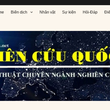
me
Biên dịch
Nhân vật
Sự kiện
Hỏi-Đáp
Đi