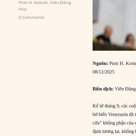
Piotr H. Kosicki
,
Viên Đăng
Huy
0 Comments
Nguồn:
Piotr H. Kosic
08/12/2025
Biên dịch:
Viên Đăn
Kể từ tháng 9, các c
bờ biển Venezuela đã 
cửa” không phận của q
định tương lai, không 