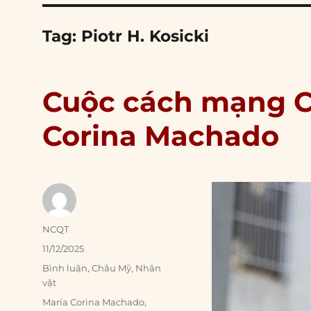
Tag:
Piotr H. Kosicki
Cuộc cách mạng C
Corina Machado
Author
NCQT
Posted
11/12/2025
on
Categories
Bình luận
,
Châu Mỹ
,
Nhân
vật
Tags
María Corina Machado
,