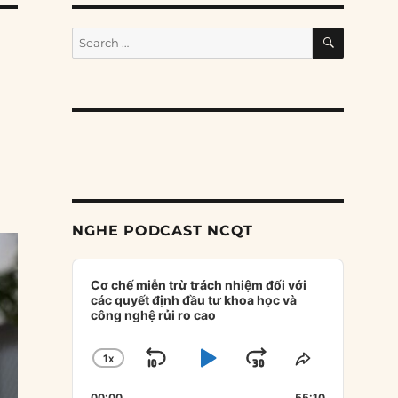
SEARCH
Search
for:
NGHE PODCAST NCQT
Audio
Player
Cơ chế miễn trừ trách nhiệm đối với
các quyết định đầu tư khoa học và
công nghệ rủi ro cao
1
X
SKIP
PLAY
JUMP
CHANGE
SHARE
PLAYBACK
THIS
BACKWARD
PAUSE
FORWARD
00:00
55:10