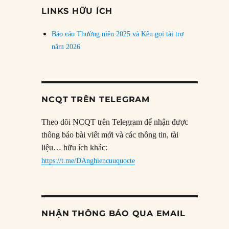
đề
LINKS HỮU ÍCH
Báo cáo Thường niên 2025 và Kêu gọi tài trợ
năm 2026
NCQT TRÊN TELEGRAM
Theo dõi NCQT trên Telegram để nhận được
thông báo bài viết mới và các thông tin, tài
liệu… hữu ích khác:
https://t.me/DAnghiencuuquocte
NHẬN THÔNG BÁO QUA EMAIL