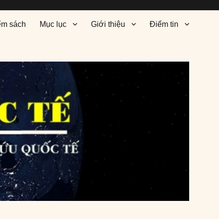
ểm sách
Mục lục
Giới thiệu
Điểm tin