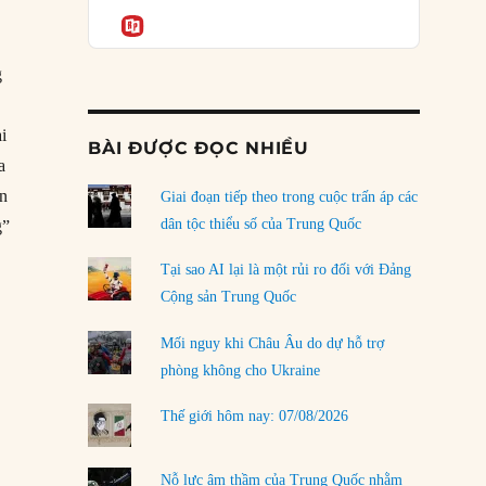
Podcast
của phe cánh hữu mới
Informatio
04/08/2026
g
Tại sao Trung Quốc phủ nhận cuộc gặp với
Ngoại trưởng Nhật Bản?
04/08/2026
i
BÀI ĐƯỢC ĐỌC NHIỀU
a
Điểm mù chiến lược của Trump tại Thái Bình
ên
Dương
Giai đoạn tiếp theo trong cuộc trấn áp các
03/08/2026
dân tộc thiểu số của Trung Quốc
g”
rina Machado”
Đặt cược vào thất bại: Các quỹ đầu tư mạo
Tại sao AI lại là một rủi ro đối với Đảng
hiểm quốc gia và khía cạnh chính trị của vốn
Cộng sản Trung Quốc
rủi ro
02/08/2026
Mối nguy khi Châu Âu do dự hỗ trợ
phòng không cho Ukraine
Làm thế nào để kết thúc Chiến tranh Iran?
01/08/2026
Thế giới hôm nay: 07/08/2026
Chiến lược kế tiếp của Bắc Kinh ở Biển Đông
31/07/2026
Nỗ lực âm thầm của Trung Quốc nhằm