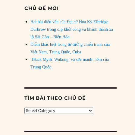
CHỦ ĐỀ MỚI
Hai bài diễn văn của Đại sứ Hoa Kỳ Elbridge
Durbrow trong dịp khởi công và khánh thành xa
lộ Sài Gòn – Biên Hòa
Điểm khác biệt trong tư tưởng chiến tranh của
Việt Nam, Trung Quốc, Cuba
‘Black Myth: Wukong’ và sức mạnh mềm của
Trung Quốc
TÌM BÀI THEO CHỦ ĐỀ
Tìm
bài
theo
chủ