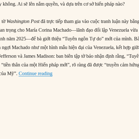
y không. Ai sẽ lên nắm quyền, và dựa trên cơ sở hiến pháp nào?
, tờ
Washington Post
đã trực tiếp tham gia vào cuộc tranh luận này bằn
an trọng cho María Corina Machado—lãnh đạo đối lập Venezuela vừa
bình năm 2025—để bà giới thiệu “Tuyên ngôn Tự do” mới của mình. Bà
a ngợi Machado như một hình mẫu hiện đại của Venezuela, kết hợp giữ
efferson và James Madison: ban biên tập tờ báo nhận định rằng, “Tuy
à “tiền thân của một Hiến pháp mới”, rõ ràng đã được “truyền cảm hứn
“Cuộc cách mạng Công giáo của María Co
 của Mỹ”.
Continue reading