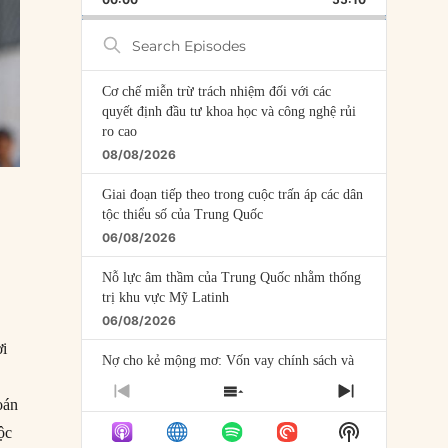
RATE
EPISODE
Search
Episodes
Cơ chế miễn trừ trách nhiệm đối với các
quyết định đầu tư khoa học và công nghệ rủi
ro cao
08/08/2026
Giai đoạn tiếp theo trong cuộc trấn áp các dân
tộc thiểu số của Trung Quốc
06/08/2026
Nỗ lực âm thầm của Trung Quốc nhằm thống
trị khu vực Mỹ Latinh
06/08/2026
ơi
Nợ cho kẻ mộng mơ: Vốn vay chính sách và
giới hạn của việc cho startup vay vốn
PREVIOUS
SHOW
NEXT
05/08/2026
oán
EPISODE
EPISODES
EPISODE
Show
ộc
LIST
Mỹ Latinh đang trở thành “phòng thí nghiệm”