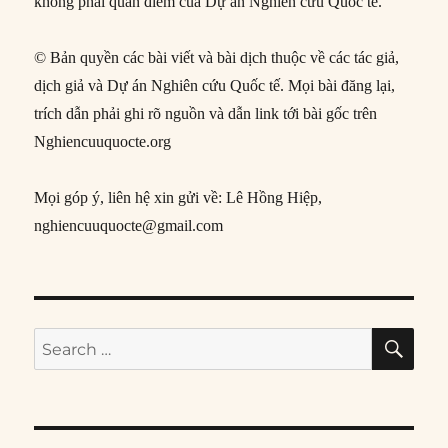
không phải quan điểm của Dự án Nghiên cứu Quốc tế.
© Bản quyền các bài viết và bài dịch thuộc về các tác giả,
dịch giả và Dự án Nghiên cứu Quốc tế. Mọi bài đăng lại,
trích dẫn phải ghi rõ nguồn và dẫn link tới bài gốc trên
Nghiencuuquocte.org
Mọi góp ý, liên hệ xin gửi về: Lê Hồng Hiệp,
nghiencuuquocte@gmail.com
SE
Search
for: