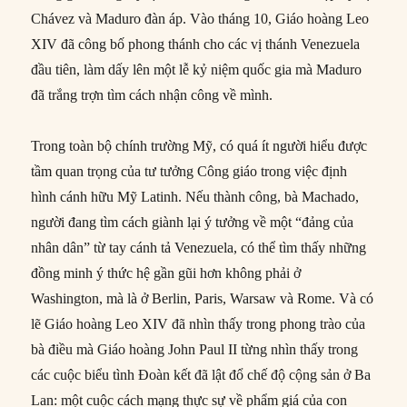
Chávez và Maduro đàn áp. Vào tháng 10, Giáo hoàng Leo
XIV đã công bố phong thánh cho các vị thánh Venezuela
đầu tiên, làm dấy lên một lễ kỷ niệm quốc gia mà Maduro
đã trắng trợn tìm cách nhận công về mình.
Trong toàn bộ chính trường Mỹ, có quá ít người hiểu được
tầm quan trọng của tư tưởng Công giáo trong việc định
hình cánh hữu Mỹ Latinh. Nếu thành công, bà Machado,
người đang tìm cách giành lại ý tưởng về một “đảng của
nhân dân” từ tay cánh tả Venezuela, có thể tìm thấy những
đồng minh ý thức hệ gần gũi hơn không phải ở
Washington, mà là ở Berlin, Paris, Warsaw và Rome. Và có
lẽ Giáo hoàng Leo XIV đã nhìn thấy trong phong trào của
bà điều mà Giáo hoàng John Paul II từng nhìn thấy trong
các cuộc biểu tình Đoàn kết đã lật đổ chế độ cộng sản ở Ba
Lan: một cuộc cách mạng thực sự về phẩm giá của con