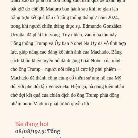
Machado đã phải lẩn trốn trong suốt năm qua để tránh lệnh
bắt giữ do chế độ Maduro ban hành sau khi họ gian lận
trắng trợn kết quả bầu cử tổng thống tháng 7 năm 2024,
trong khi người chiến thắng thực sự, Edmundo González
Urrutia, đã phải lưu vong. Tuy nhiên, vào mùa thu này,
Tổng thống Trump và Ủy ban Nobel Na Uy đã vô tình hợp
lực, giúp nâng cao đáng kể hình ảnh của Machado. Bằng
cách khôn khéo tuyên bố dành tặng Giải Nobel của mình
cho ông Trump—người nổi tiếng là cực kỳ phù phiếm—
Machado đã thành công củng cố thêm sự ủng hộ của Mỹ
đối với phe đối lập Venezuela. Hiện tại, bà đang kiên nhẫn
chờ đợi kết quả của chiến dịch do ông Trump phát động
nhằm buộc Maduro phải từ bỏ quyền lực.
Bài đang hot
08/08/1945: Tổng