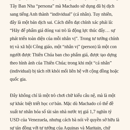
Tây Ban Nha “persona” mà Machado sử dụng đã bị dịch
sang tiếng Anh thành “individual” (cá nhân). Tuy nhiên,
đây là một bản dịch sai. Cách diễn đạt chính xác phải là:
“Hãy để phẩm giá đóng vai trò là động lực thúc đẩy… sự
phát triển toàn diện của mỗi nhân vị”. Trong tư tưởng chính
trị và xã hội Công giáo, một “nhân vị” (person) là một con
người được Thiên Chúa ban cho phẩm giá, được tạo dựng
theo hình ảnh của Thiên Chúa; trong khi một “cá nhân”
(individual) bị tách rời khỏi mối liên hệ với cộng đồng hoặc
quốc gia.
Đây không chỉ là một trò chơi chữ kiểu câu nệ, mà là một
sự khác biệt triết học cơ bản. Mặc dù Machado có thể đề
xuất tư nhân hóa số tài sản nhà nước trị giá 1,7 nghìn tỷ
USD của Venezuela, nhưng cách bà nói về quyền sở hữu là
sự tán đồng với tư tưởng của Aquinas và Maritain, chứ