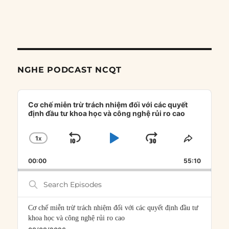
NGHE PODCAST NCQT
Audio
Player
Cơ chế miễn trừ trách nhiệm đối với các quyết
định đầu tư khoa học và công nghệ rủi ro cao
1
X
SKIP
PLAY
JUMP
CHANGE
SHARE
PLAYBACK
THIS
BACKWARD
PAUSE
FORWARD
00:00
RATE
55:10
EPISOD
Search
Episodes
Cơ chế miễn trừ trách nhiệm đối với các quyết định đầu tư
khoa học và công nghệ rủi ro cao