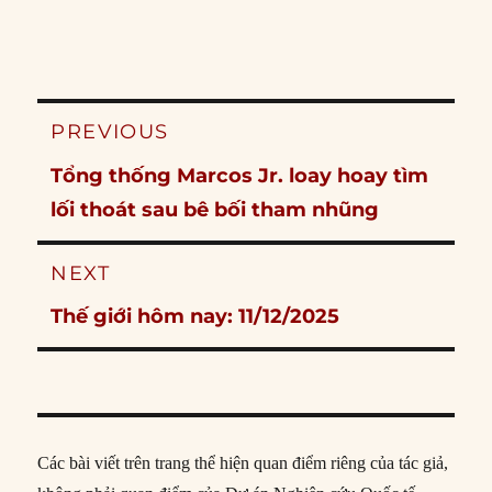
Post
PREVIOUS
navigation
Previous
Tổng thống Marcos Jr. loay hoay tìm
post:
lối thoát sau bê bối tham nhũng
NEXT
Next
Thế giới hôm nay: 11/12/2025
post:
Các bài viết trên trang thể hiện quan điểm riêng của tác giả,