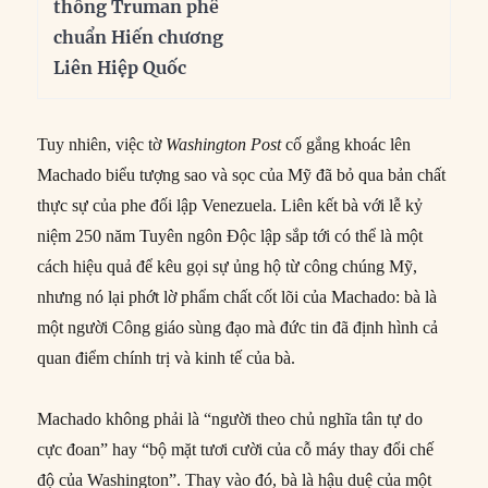
thống Truman phê
chuẩn Hiến chương
Liên Hiệp Quốc
Tuy nhiên, việc tờ
Washington Post
cố gắng khoác lên
Machado biểu tượng sao và sọc của Mỹ đã bỏ qua bản chất
thực sự của phe đối lập Venezuela. Liên kết bà với lễ kỷ
niệm 250 năm Tuyên ngôn Độc lập sắp tới có thể là một
cách hiệu quả để kêu gọi sự ủng hộ từ công chúng Mỹ,
nhưng nó lại phớt lờ phẩm chất cốt lõi của Machado: bà là
một người Công giáo sùng đạo mà đức tin đã định hình cả
quan điểm chính trị và kinh tế của bà.
Machado không phải là “người theo chủ nghĩa tân tự do
cực đoan” hay “bộ mặt tươi cười của cỗ máy thay đổi chế
độ của Washington”. Thay vào đó, bà là hậu duệ của một