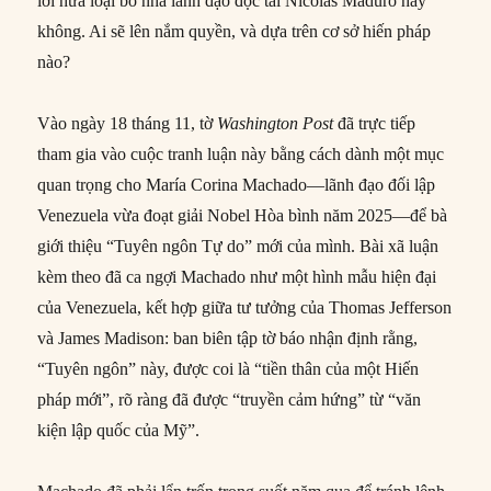
lời hứa loại bỏ nhà lãnh đạo độc tài Nicolás Maduro hay
không. Ai sẽ lên nắm quyền, và dựa trên cơ sở hiến pháp
nào?
Vào ngày 18 tháng 11, tờ
Washington Post
đã trực tiếp
tham gia vào cuộc tranh luận này bằng cách dành một mục
quan trọng cho María Corina Machado—lãnh đạo đối lập
Venezuela vừa đoạt giải Nobel Hòa bình năm 2025—để bà
giới thiệu “Tuyên ngôn Tự do” mới của mình. Bài xã luận
kèm theo đã ca ngợi Machado như một hình mẫu hiện đại
của Venezuela, kết hợp giữa tư tưởng của Thomas Jefferson
và James Madison: ban biên tập tờ báo nhận định rằng,
“Tuyên ngôn” này, được coi là “tiền thân của một Hiến
pháp mới”, rõ ràng đã được “truyền cảm hứng” từ “văn
kiện lập quốc của Mỹ”.