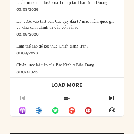
Điểm mù chiến lược của Trump tại Thái Bình Dương
03/08/2026
Đặt cược vào thất bại: Các quỹ đầu tư mạo hiểm quốc gia
và khía cạnh chính trị của vốn rủi ro
02/08/2026
Làm thế nào để kết thúc Chiến tranh Iran?
01/08/2026
Chiến lược kế tiếp của Bắc Kinh ở Biển Đông
31/07/2026
LOAD MORE
PREVIOUS
SHOW
NEXT
EPISODE
EPISODES
EPISO
Show
LIST
Podcast
Informat