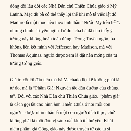
dòng dõi lâu đời các Nhà Dân chủ Thiên Chúa giáo ở Mỹ
Latinh. Mặc dù bà có thể thấy lợi thế khi mô tả việc lật đổ
Maduro là một mục tiêu theo tinh thần “Nước Mỹ trên hết”,
nhưng chính “Tuyên ngôn Tự do” của bà đã cho thấy ý
tưởng này không hoàn toàn đúng. Trong Tuyên ngôn, bà
không liên kết mình với Jefferson hay Madison, mà với
Thomas Aquinas, người được xem là đặt nền móng của tư
tưởng Công giáo.
Giá trị cốt lõi đầu tiên mà bà Machado liệt kê không phải là
tự do, mà là “Phẩm Giá: Nguyên tắc dẫn đường của chúng
ta”. Đối với các Nhà Dân chủ Thiên Chúa giáo, “phẩm giá”
là cách gọi tắt cho hình ảnh Thiên Chúa ở nơi mỗi con
người—được nhìn nhận là một con người đích thực, chứ
không phải là một đơn vị sản xuất kinh tế thứ yếu. Khái
niệm phẩm giá Công giáo này được truyền từ các tu sĩ