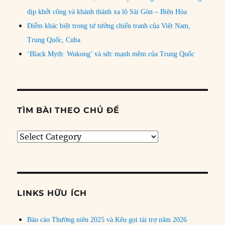
dịp khởi công và khánh thành xa lộ Sài Gòn – Biên Hòa
Điểm khác biệt trong tư tưởng chiến tranh của Việt Nam,
Trung Quốc, Cuba
‘Black Myth: Wukong’ và sức mạnh mềm của Trung Quốc
TÌM BÀI THEO CHỦ ĐỀ
Tìm
bài
theo
chủ
đề
LINKS HỮU ÍCH
Báo cáo Thường niên 2025 và Kêu gọi tài trợ năm 2026