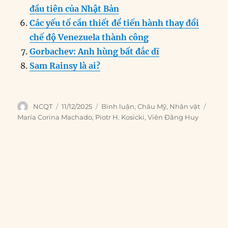
đầu tiên của Nhật Bản
Các yếu tố cần thiết để tiến hành thay đổi
chế độ Venezuela thành công
Gorbachev: Anh hùng bất đắc dĩ
Sam Rainsy là ai?
Author
Posted
Categories
Tags
NCQT
11/12/2025
Bình luận
,
Châu Mỹ
,
Nhân vật
on
María Corina Machado
,
Piotr H. Kosicki
,
Viên Đăng Huy