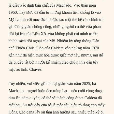
là điều xác định bản chất của Machado. Vào thập niên
1960, Tây Đức đã đầu tư những khoản tiền khổng lồ vào
Mỹ Latinh với mục đích là đào tạo một thế hệ các chính trị
gia Công giáo chống cộng, những người có thể vừa phản
đối lợi ích của Liên Xô, vừa không phải cúi mình trước
chính sách đối ngoại của Mỹ. Nhiệm kỳ tổng thống Dân
chủ Thiên Chúa Giáo của Caldera vào những năm 1970
gần như đã hiện thực hóa được giấc mơ này, nhưng sau đó
đã bị dập tắt bởi người kế nhiệm theo chủ nghĩa dân túy
mặc áo lính, Chávez.
Tuy nhiên, với việc giá dầu lại giảm vào năm 2025, bà
Machado—người luôn đeo tràng hạt—nếu cuối cùng được
đưa lên nắm quyền, có thể sẽ thành công ở nơi Caldera đã
thất bại. Sự trỗi dậy của bà là một dấu hiệu rõ ràng cho thấy
Công giáo đang lấy lại tầm ảnh hưởng sau nhiều thập kỷ bị