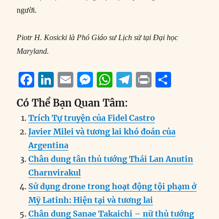
người.
Piotr H. Kosicki là Phó Giáo sư Lịch sử tại Đại học
Maryland.
F
Li
E
M
W
T
P
S
a
n
m
e
h
el
ri
h
Có Thể Bạn Quan Tâm:
c
k
ai
ss
at
e
n
a
Trích Tự truyện của Fidel Castro
e
e
l
e
s
g
t
re
Javier Milei và tương lai khó đoán của
b
d
n
A
r
Argentina
o
I
g
p
a
Chân dung tân thủ tướng Thái Lan Anutin
o
n
er
p
m
Charnvirakul
k
Sử dụng drone trong hoạt động tội phạm ở
Mỹ Latinh: Hiện tại và tương lai
Chân dung Sanae Takaichi – nữ thủ tướng