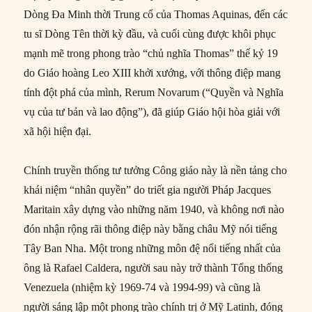
Dòng Đa Minh thời Trung cổ của Thomas Aquinas, đến các
tu sĩ Dòng Tên thời kỳ đầu, và cuối cùng được khôi phục
mạnh mẽ trong phong trào “chủ nghĩa Thomas” thế kỷ 19
do Giáo hoàng Leo XIII khởi xướng, với thông điệp mang
tính đột phá của mình, Rerum Novarum (“Quyền và Nghĩa
vụ của tư bản và lao động”), đã giúp Giáo hội hòa giải với
xã hội hiện đại.
Chính truyền thống tư tưởng Công giáo này là nền tảng cho
khái niệm “nhân quyền” do triết gia người Pháp Jacques
Maritain xây dựng vào những năm 1940, và không nơi nào
đón nhận rộng rãi thông điệp này bằng châu Mỹ nói tiếng
Tây Ban Nha. Một trong những môn đệ nổi tiếng nhất của
ông là Rafael Caldera, người sau này trở thành Tổng thống
Venezuela (nhiệm kỳ 1969-74 và 1994-99) và cũng là
người sáng lập một phong trào chính trị ở Mỹ Latinh, đóng