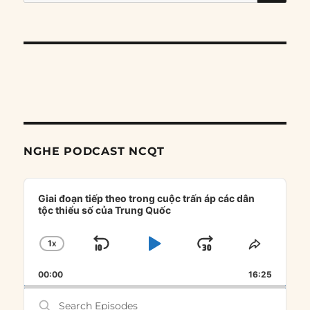
for:
NGHE PODCAST NCQT
Audio
Player
Giai đoạn tiếp theo trong cuộc trấn áp các dân
tộc thiểu số của Trung Quốc
1
X
SKIP
PLAY
JUMP
CHANGE
SHARE
PLAYBACK
THIS
BACKWARD
PAUSE
FORWARD
00:00
RATE
16:25
EPISOD
Search