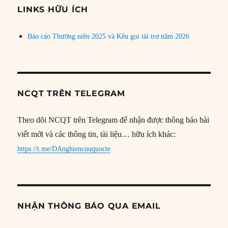
đề
LINKS HỮU ÍCH
Báo cáo Thường niên 2025 và Kêu gọi tài trợ năm 2026
NCQT TRÊN TELEGRAM
Theo dõi NCQT trên Telegram để nhận được thông báo bài
viết mới và các thông tin, tài liệu… hữu ích khác:
https://t.me/DAnghiencuuquocte
NHẬN THÔNG BÁO QUA EMAIL