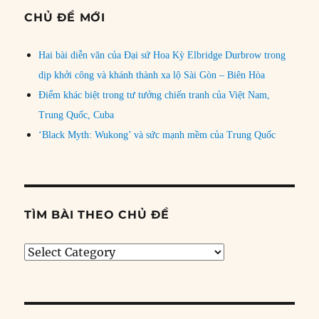
CHỦ ĐỀ MỚI
Hai bài diễn văn của Đại sứ Hoa Kỳ Elbridge Durbrow trong
dịp khởi công và khánh thành xa lộ Sài Gòn – Biên Hòa
Điểm khác biệt trong tư tưởng chiến tranh của Việt Nam,
Trung Quốc, Cuba
‘Black Myth: Wukong’ và sức mạnh mềm của Trung Quốc
TÌM BÀI THEO CHỦ ĐỀ
Tìm
bài
theo
chủ