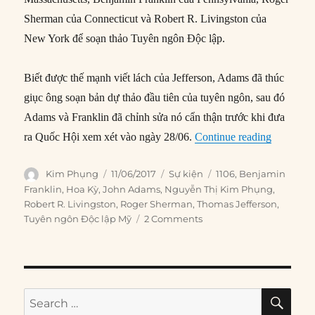
Sherman của Connecticut và Robert R. Livingston của
New York để soạn thảo Tuyên ngôn Độc lập.
Biết được thế mạnh viết lách của Jefferson, Adams đã thúc
giục ông soạn bản dự thảo đầu tiên của tuyên ngôn, sau đó
Adams và Franklin đã chỉnh sửa nó cẩn thận trước khi đưa
“11/06/1
ra Quốc Hội xem xét vào ngày 28/06.
Continue reading
Author
Posted
Categories
Tags
Kim Phụng
11/06/2017
Sự kiện
1106
,
Benjamin
on
Franklin
,
Hoa Kỳ
,
John Adams
,
Nguyễn Thị Kim Phụng
,
Robert R. Livingston
,
Roger Sherman
,
Thomas Jefferson
,
Tuyên ngôn Độc lập Mỹ
2 Comments
SE
Search