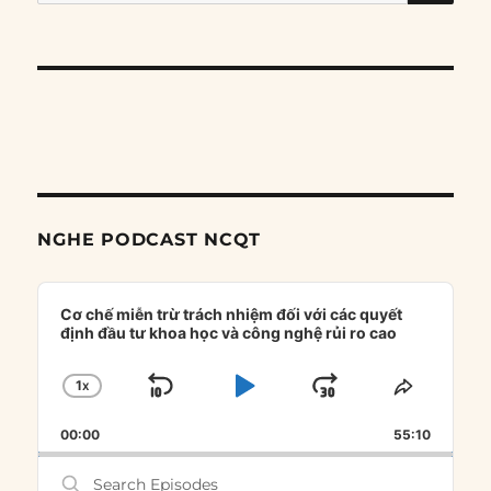
for:
NGHE PODCAST NCQT
Audio
Player
Cơ chế miễn trừ trách nhiệm đối với các quyết
định đầu tư khoa học và công nghệ rủi ro cao
1
X
SKIP
PLAY
JUMP
CHANGE
SHARE
PLAYBACK
THIS
BACKWARD
PAUSE
FORWARD
00:00
RATE
55:10
EPISOD
Search