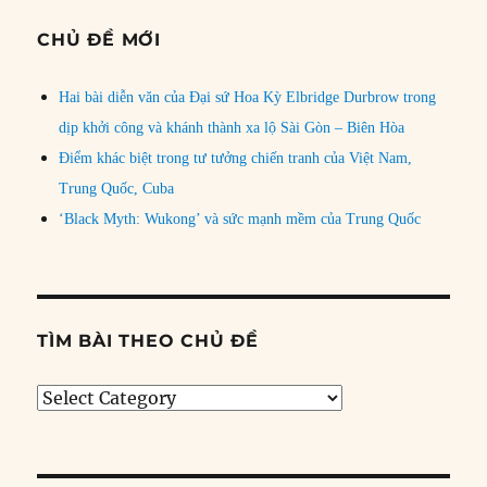
CHỦ ĐỀ MỚI
Hai bài diễn văn của Đại sứ Hoa Kỳ Elbridge Durbrow trong
dịp khởi công và khánh thành xa lộ Sài Gòn – Biên Hòa
Điểm khác biệt trong tư tưởng chiến tranh của Việt Nam,
Trung Quốc, Cuba
‘Black Myth: Wukong’ và sức mạnh mềm của Trung Quốc
TÌM BÀI THEO CHỦ ĐỀ
Tìm
bài
theo