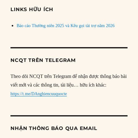
chủ
đề
LINKS HỮU ÍCH
Báo cáo Thường niên 2025 và Kêu gọi tài trợ năm 2026
NCQT TRÊN TELEGRAM
Theo dõi NCQT trên Telegram để nhận được thông báo bài
viết mới và các thông tin, tài liệu… hữu ích khác:
https://t.me/DAnghiencuuquocte
NHẬN THÔNG BÁO QUA EMAIL