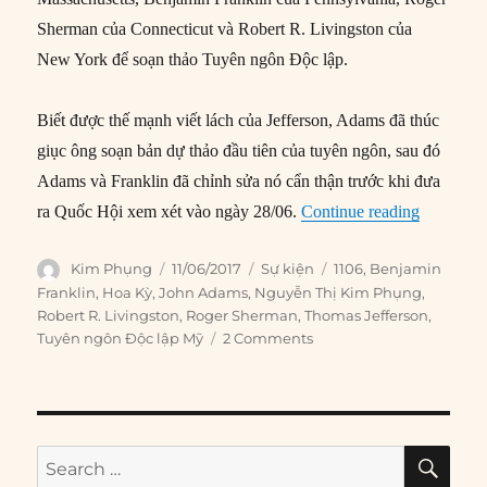
Sherman của Connecticut và Robert R. Livingston của
New York để soạn thảo Tuyên ngôn Độc lập.
Biết được thế mạnh viết lách của Jefferson, Adams đã thúc
giục ông soạn bản dự thảo đầu tiên của tuyên ngôn, sau đó
Adams và Franklin đã chỉnh sửa nó cẩn thận trước khi đưa
“11/06/1
ra Quốc Hội xem xét vào ngày 28/06.
Continue reading
Author
Posted
Categories
Tags
Kim Phụng
11/06/2017
Sự kiện
1106
,
Benjamin
on
Franklin
,
Hoa Kỳ
,
John Adams
,
Nguyễn Thị Kim Phụng
,
Robert R. Livingston
,
Roger Sherman
,
Thomas Jefferson
,
Tuyên ngôn Độc lập Mỹ
2 Comments
SE
Search