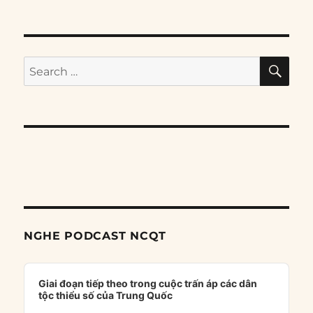
SE
Search
for:
NGHE PODCAST NCQT
Audio
Player
Giai đoạn tiếp theo trong cuộc trấn áp các dân
tộc thiểu số của Trung Quốc