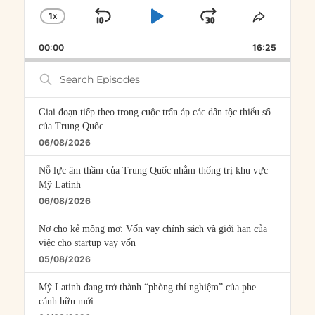
1
X
SKIP
PLAY
JUMP
CHANGE
SHARE
PLAYBACK
THIS
BACKWARD
PAUSE
FORWARD
00:00
RATE
16:25
EPISOD
Search
Episodes
Giai đoạn tiếp theo trong cuộc trấn áp các dân tộc thiểu số
của Trung Quốc
06/08/2026
Nỗ lực âm thầm của Trung Quốc nhằm thống trị khu vực
Mỹ Latinh
06/08/2026
Nợ cho kẻ mộng mơ: Vốn vay chính sách và giới hạn của
việc cho startup vay vốn
05/08/2026
Mỹ Latinh đang trở thành “phòng thí nghiệm” của phe
cánh hữu mới