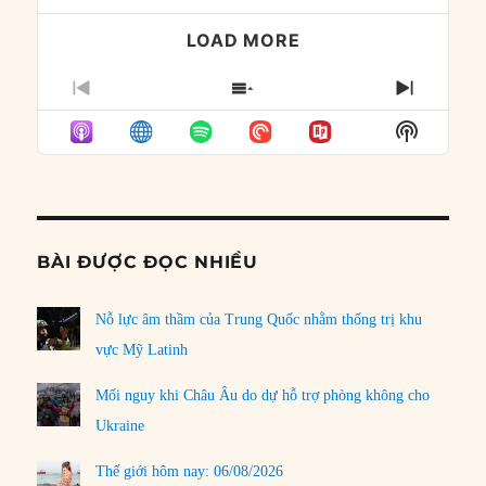
LOAD MORE
PREVIOUS
SHOW
NEXT
EPISODE
EPISODES
EPISO
Show
LIST
Podcast
Informat
BÀI ĐƯỢC ĐỌC NHIỀU
Nỗ lực âm thầm của Trung Quốc nhằm thống trị khu
vực Mỹ Latinh
Mối nguy khi Châu Âu do dự hỗ trợ phòng không cho
Ukraine
Thế giới hôm nay: 06/08/2026