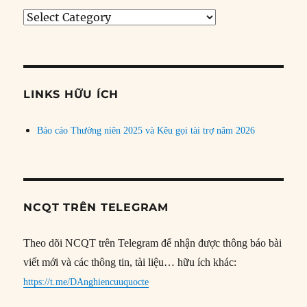
Tìm
bài
theo
chủ
đề
LINKS HỮU ÍCH
Báo cáo Thường niên 2025 và Kêu gọi tài trợ năm 2026
NCQT TRÊN TELEGRAM
Theo dõi NCQT trên Telegram để nhận được thông báo bài
viết mới và các thông tin, tài liệu… hữu ích khác:
https://t.me/DAnghiencuuquocte