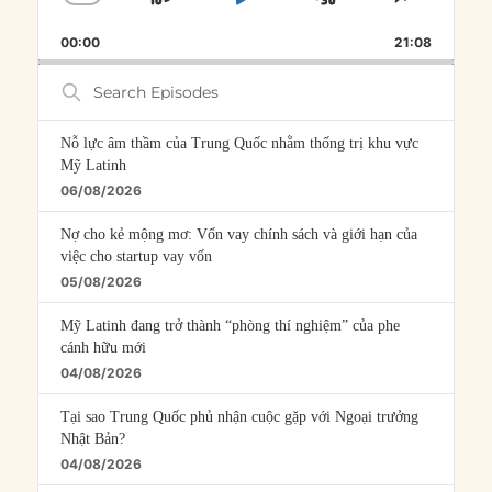
SKIP
PLAY
JUMP
CHANGE
SHARE
PLAYBACK
THIS
BACKWARD
PAUSE
FORWARD
00:00
RATE
21:08
EPISOD
Search
Episodes
Nỗ lực âm thầm của Trung Quốc nhằm thống trị khu vực
Mỹ Latinh
06/08/2026
Nợ cho kẻ mộng mơ: Vốn vay chính sách và giới hạn của
việc cho startup vay vốn
05/08/2026
Mỹ Latinh đang trở thành “phòng thí nghiệm” của phe
cánh hữu mới
04/08/2026
Tại sao Trung Quốc phủ nhận cuộc gặp với Ngoại trưởng
Nhật Bản?
04/08/2026