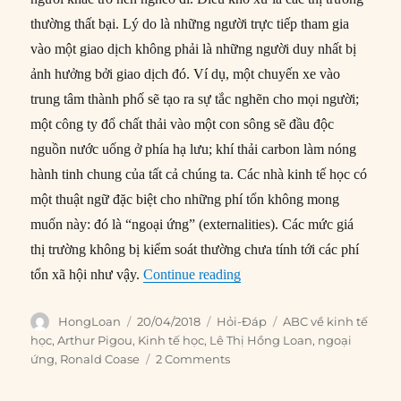
thường thất bại. Lý do là những người trực tiếp tham gia
vào một giao dịch không phải là những người duy nhất bị
ảnh hưởng bởi giao dịch đó. Ví dụ, một chuyến xe vào
trung tâm thành phố sẽ tạo ra sự tắc nghẽn cho mọi người;
một công ty đổ chất thải vào một con sông sẽ đầu độc
nguồn nước uống ở phía hạ lưu; khí thải carbon làm nóng
hành tinh chung của tất cả chúng ta. Các nhà kinh tế học có
một thuật ngữ đặc biệt cho những phí tổn không mong
muốn này: đó là “ngoại ứng” (externalities). Các mức giá
thị trường không bị kiểm soát thường chưa tính tới các phí
“Thuế giúp cân bằng lợi ích
tổn xã hội như vậy.
Continue reading
Author
Posted
Categories
Tags
HongLoan
20/04/2018
Hỏi-Đáp
ABC về kinh tế
on
học
,
Arthur Pigou
,
Kinh tế học
,
Lê Thị Hồng Loan
,
ngoại
ứng
,
Ronald Coase
2 Comments