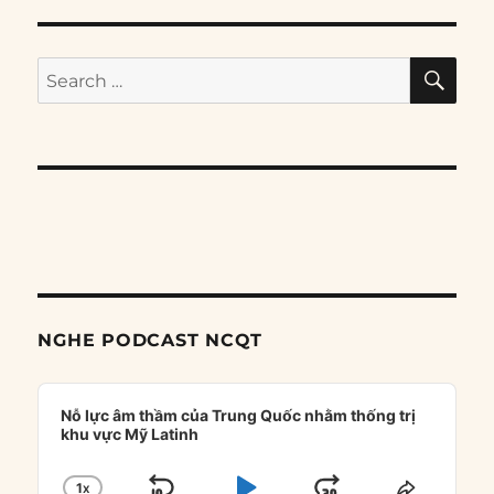
SE
Search
for:
NGHE PODCAST NCQT
Audio
Player
Nỗ lực âm thầm của Trung Quốc nhằm thống trị
khu vực Mỹ Latinh
1
X