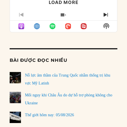
LOAD MORE
PREVIOUS
SHOW
NEXT
EPISODE
EPISODES
EPISO
Show
LIST
Podcast
Informat
BÀI ĐƯỢC ĐỌC NHIỀU
Nỗ lực âm thầm của Trung Quốc nhằm thống trị khu
vực Mỹ Latinh
Mối nguy khi Châu Âu do dự hỗ trợ phòng không cho
Ukraine
Thế giới hôm nay: 05/08/2026