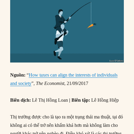
Nguồn:
“
How taxes can align the interests of individuals
and society
”,
The Economist
, 21/09/2017
Biên dịch:
Lê Thị Hồng Loan
| Biên tập:
Lê Hồng Hiệp
Thị trường được cho là tạo ra một trạng thái ma thuật, tại đó
không ai có thể trở nên khấm khá hơn mà không làm cho
người khác trở nên nghèo đi. Điều khó xử là các thị trường