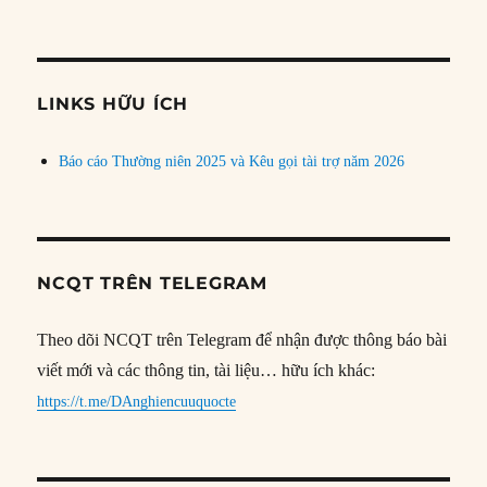
bài
theo
chủ
đề
LINKS HỮU ÍCH
Báo cáo Thường niên 2025 và Kêu gọi tài trợ năm 2026
NCQT TRÊN TELEGRAM
Theo dõi NCQT trên Telegram để nhận được thông báo bài
viết mới và các thông tin, tài liệu… hữu ích khác:
https://t.me/DAnghiencuuquocte