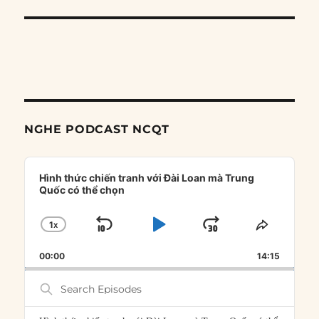
NGHE PODCAST NCQT
Audio
Player
Hình thức chiến tranh với Đài Loan mà Trung
Quốc có thể chọn
1
X
SKIP
PLAY
JUMP
CHANGE
SHARE
PLAYBACK
THIS
BACKWARD
PAUSE
FORWARD
00:00
RATE
14:15
EPISOD
Search
Episodes