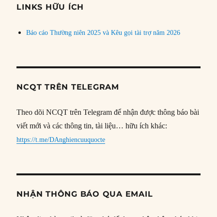
đề
LINKS HỮU ÍCH
Báo cáo Thường niên 2025 và Kêu gọi tài trợ năm 2026
NCQT TRÊN TELEGRAM
Theo dõi NCQT trên Telegram để nhận được thông báo bài
viết mới và các thông tin, tài liệu… hữu ích khác:
https://t.me/DAnghiencuuquocte
NHẬN THÔNG BÁO QUA EMAIL