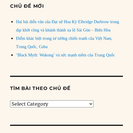
CHỦ ĐỀ MỚI
Hai bài diễn văn của Đại sứ Hoa Kỳ Elbridge Durbrow trong
dịp khởi công và khánh thành xa lộ Sài Gòn – Biên Hòa
Điểm khác biệt trong tư tưởng chiến tranh của Việt Nam,
Trung Quốc, Cuba
‘Black Myth: Wukong’ và sức mạnh mềm của Trung Quốc
TÌM BÀI THEO CHỦ ĐỀ
Tìm
bài
theo
chủ