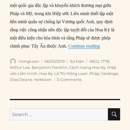
một quốc gia độc lập và khuyến khích thương mại giữa
Pháp và Mỹ, trong khi Hiệp ước Liên minh thiết lập một
liên minh quân sự chống lại Vương quốc Anh, quy định
rằng việc công nhận nền độc lập tuyệt đối của Hoa Kỳ là
một điều kiện cho hòa bình và rằng Pháp sẽ được phép
“06/02/1778: P
chinh phục Tây Ấn thuộc Anh.
Continue reading
Author
Posted
Categories
Tags
HongLoan
06/02/2019
Sự kiện
0602
,
1778
,
on
Arthur Lee
,
Benjamin Franklin
,
Cách mạng Hoa Kỳ
,
Hiệp
ước Liên minh
,
Hoa Kỳ
,
Lê Thị Hồng Loan
,
Pháp
,
Saratoga
,
Silas Deane
,
Yorktown
0 Comments
SE
Search
for: