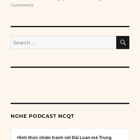
Comments
SE
Search
for:
NGHE PODCAST NCQT
Audio
Player
Hình thức chiến tranh với Đài Loan mà Trung