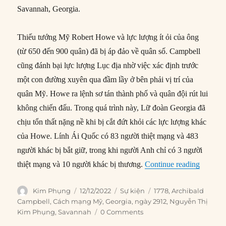
Savannah, Georgia.
Thiếu tướng Mỹ Robert Howe và lực lượng ít ỏi của ông
(từ 650 đến 900 quân) đã bị áp đảo về quân số. Campbell
cũng đánh bại lực lượng Lục địa nhờ việc xác định trước
một con đường xuyên qua đầm lầy ở bên phải vị trí của
quân Mỹ. Howe ra lệnh sơ tán thành phố và quân đội rút lui
không chiến đấu. Trong quá trình này, Lữ đoàn Georgia đã
chịu tổn thất nặng nề khi bị cắt đứt khỏi các lực lượng khác
của Howe. Lính Ái Quốc có 83 người thiệt mạng và 483
người khác bị bắt giữ, trong khi người Anh chỉ có 3 người
“29/12/
thiệt mạng và 10 người khác bị thương.
Continue reading
Author
Posted
Categories
Tags
Kim Phụng
12/12/2022
Sự kiện
1778
,
Archibald
on
Campbell
,
Cách mạng Mỹ
,
Georgia
,
ngày 2912
,
Nguyễn Thị
Kim Phụng
,
Savannah
0 Comments