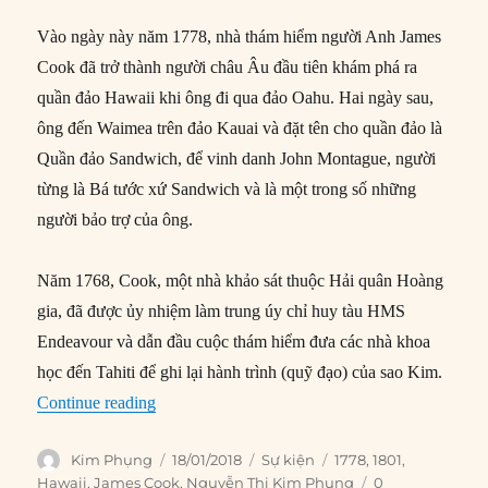
Vào ngày này năm 1778, nhà thám hiểm người Anh James
Cook đã trở thành người châu Âu đầu tiên khám phá ra
quần đảo Hawaii khi ông đi qua đảo Oahu. Hai ngày sau,
ông đến Waimea trên đảo Kauai và đặt tên cho quần đảo là
Quần đảo Sandwich, để vinh danh John Montague, người
từng là Bá tước xứ Sandwich và là một trong số những
người bảo trợ của ông.
Năm 1768, Cook, một nhà khảo sát thuộc Hải quân Hoàng
gia, đã được ủy nhiệm làm trung úy chỉ huy tàu HMS
Endeavour và dẫn đầu cuộc thám hiểm đưa các nhà khoa
học đến Tahiti để ghi lại hành trình (quỹ đạo) của sao Kim.
“18/01/1778: James Cook phát hiện ra Hawaii”
Continue reading
Author
Posted
Categories
Tags
Kim Phụng
18/01/2018
Sự kiện
1778
,
1801
,
on
Hawaii
,
James Cook
,
Nguyễn Thị Kim Phụng
0