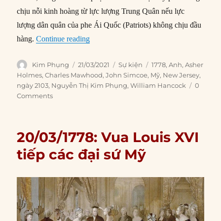
chịu nỗi kinh hoàng từ lực lượng Trung Quân nếu lực
lượng dân quân của phe Ái Quốc (Patriots) không chịu đầu
“21/03/1778: Thảm sát Cầu Hancock”
hàng.
Continue reading
Author
Posted
Categories
Tags
Kim Phụng
21/03/2021
Sự kiện
1778
,
Anh
,
Asher
on
Holmes
,
Charles Mawhood
,
John Simcoe
,
Mỹ
,
New Jersey
,
ngày 2103
,
Nguyễn Thị Kim Phụng
,
William Hancock
0
Comments
20/03/1778: Vua Louis XVI
tiếp các đại sứ Mỹ