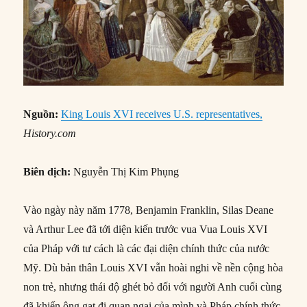
Nguồn:
King Louis XVI receives U.S. representatives,
History.com
Biên dịch:
Nguyễn Thị Kim Phụng
Vào ngày này năm 1778, Benjamin Franklin, Silas Deane
và Arthur Lee đã tới diện kiến trước vua Vua Louis XVI
của Pháp với tư cách là các đại diện chính thức của nước
Mỹ. Dù bản thân Louis XVI vẫn hoài nghi về nền cộng hòa
non trẻ, nhưng thái độ ghét bỏ đối với người Anh cuối cùng
đã khiến ông gạt đi quan ngại của mình và Pháp chính thức