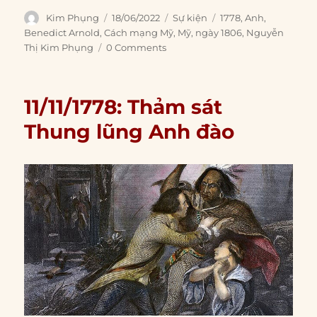
Author
Posted
Categories
Tags
Kim Phụng
18/06/2022
Sự kiện
1778
,
Anh
,
on
Benedict Arnold
,
Cách mạng Mỹ
,
Mỹ
,
ngày 1806
,
Nguyễn
Thị Kim Phụng
0 Comments
11/11/1778: Thảm sát
Thung lũng Anh đào