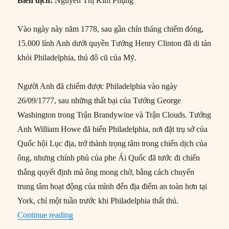
Biên dịch:
Nguyễn Thị Kim Phụng
Vào ngày này năm 1778, sau gần chín tháng chiếm đóng,
15.000 lính Anh dưới quyền Tướng Henry Clinton đã di tản
khỏi Philadelphia, thủ đô cũ của Mỹ.
Người Anh đã chiếm được Philadelphia vào ngày
26/09/1777, sau những thất bại của Tướng George
Washington trong Trận Brandywine và Trận Clouds. Tướng
Anh William Howe đã biến Philadelphia, nơi đặt trụ sở của
Quốc hội Lục địa, trở thành trọng tâm trong chiến dịch của
ông, nhưng chính phủ của phe Ái Quốc đã tước đi chiến
thắng quyết định mà ông mong chờ, bằng cách chuyển
trung tâm hoạt động của mình đến địa điểm an toàn hơn tại
York, chỉ một tuần trước khi Philadelphia thất thủ.
“18/06/1778: Quân Anh rút khỏi Philadelphia”
Continue reading