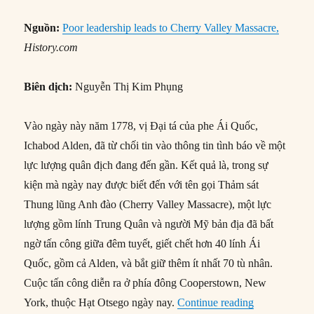
Nguồn:
Poor leadership leads to Cherry Valley Massacre,
History.com
Biên dịch:
Nguyễn Thị Kim Phụng
Vào ngày này năm 1778, vị Đại tá của phe Ái Quốc,
Ichabod Alden, đã từ chối tin vào thông tin tình báo về một
lực lượng quân địch đang đến gần. Kết quả là, trong sự
kiện mà ngày nay được biết đến với tên gọi Thảm sát
Thung lũng Anh đào (Cherry Valley Massacre), một lực
lượng gồm lính Trung Quân và người Mỹ bản địa đã bất
ngờ tấn công giữa đêm tuyết, giết chết hơn 40 lính Ái
Quốc, gồm cả Alden, và bắt giữ thêm ít nhất 70 tù nhân.
Cuộc tấn công diễn ra ở phía đông Cooperstown, New
“11/11/1778:
York, thuộc Hạt Otsego ngày nay.
Continue reading