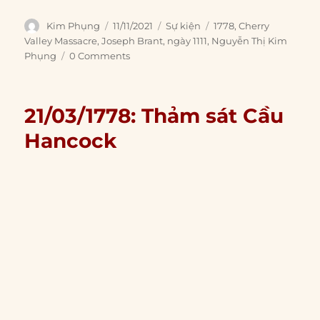
Author
Posted
Categories
Tags
Kim Phụng
11/11/2021
Sự kiện
1778
,
Cherry
on
Valley Massacre
,
Joseph Brant
,
ngày 1111
,
Nguyễn Thị Kim
Phụng
0 Comments
21/03/1778: Thảm sát Cầu
Hancock