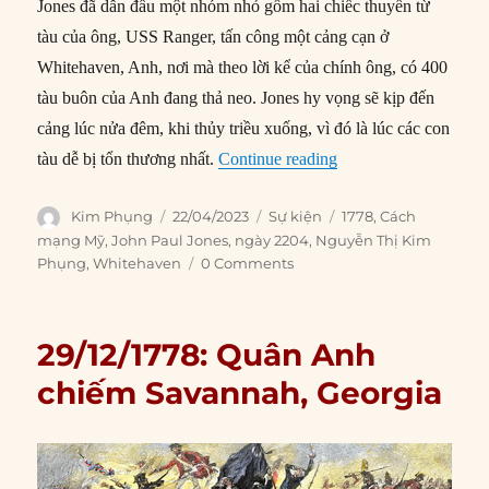
Jones đã dẫn đầu một nhóm nhỏ gồm hai chiếc thuyền từ
tàu của ông, USS Ranger, tấn công một cảng cạn ở
Whitehaven, Anh, nơi mà theo lời kể của chính ông, có 400
tàu buôn của Anh đang thả neo. Jones hy vọng sẽ kịp đến
cảng lúc nửa đêm, khi thủy triều xuống, vì đó là lúc các con
“22/04/1778: John Pa
tàu dễ bị tổn thương nhất.
Continue reading
Author
Posted
Categories
Tags
Kim Phụng
22/04/2023
Sự kiện
1778
,
Cách
on
mạng Mỹ
,
John Paul Jones
,
ngày 2204
,
Nguyễn Thị Kim
Phụng
,
Whitehaven
0 Comments
29/12/1778: Quân Anh
chiếm Savannah, Georgia