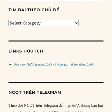
TÌM BÀI THEO CHỦ ĐỀ
Tìm
bài
theo
chủ
đề
LINKS HỮU ÍCH
Báo cáo Thường niên 2025 và Kêu gọi tài trợ năm 2026
NCQT TRÊN TELEGRAM
Theo dõi NCQT trên Telegram để nhận được thông báo bài