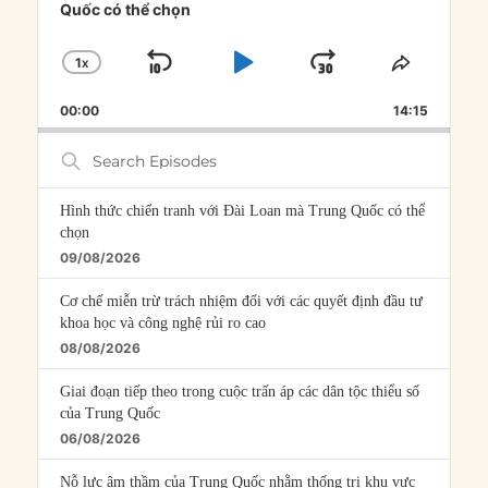
Quốc có thể chọn
1
X
SKIP
PLAY
JUMP
CHANGE
SHARE
PLAYBACK
THIS
BACKWARD
PAUSE
FORWARD
00:00
RATE
14:15
EPISOD
Search
Episodes
Hình thức chiến tranh với Đài Loan mà Trung Quốc có thể
chọn
09/08/2026
Cơ chế miễn trừ trách nhiệm đối với các quyết định đầu tư
khoa học và công nghệ rủi ro cao
08/08/2026
Giai đoạn tiếp theo trong cuộc trấn áp các dân tộc thiểu số
của Trung Quốc
06/08/2026
Nỗ lực âm thầm của Trung Quốc nhằm thống trị khu vực