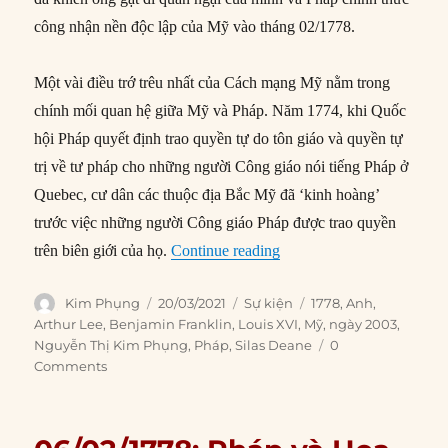
công nhận nền độc lập của Mỹ vào tháng 02/1778.
Một vài điều trớ trêu nhất của Cách mạng Mỹ nằm trong
chính mối quan hệ giữa Mỹ và Pháp. Năm 1774, khi Quốc
hội Pháp quyết định trao quyền tự do tôn giáo và quyền tự
trị về tư pháp cho những người Công giáo nói tiếng Pháp ở
Quebec, cư dân các thuộc địa Bắc Mỹ đã ‘kinh hoàng’
trước việc những người Công giáo Pháp được trao quyền
“20/03/1778: Vua Louis X
trên biên giới của họ.
Continue reading
Author
Posted
Categories
Tags
Kim Phụng
20/03/2021
Sự kiện
1778
,
Anh
,
on
Arthur Lee
,
Benjamin Franklin
,
Louis XVI
,
Mỹ
,
ngày 2003
,
Nguyễn Thị Kim Phụng
,
Pháp
,
Silas Deane
0
Comments