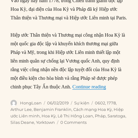
Vào ngày này năm 1778, trong Chiến tranh giành độc lập
Hoa Kỳ, đại diện của Hoa Kỳ và Pháp đã ký Hiệp ước
Thân thiện và Thương mại và Hiệp ước Liên minh tại Paris.
Hiệp ước Thân thiện và Thương mại công nhận Hoa Kỳ là
một quốc gia độc lập và khuyến khích thương mại giữa
Pháp và Mỹ, trong khi Hiệp ước Liên minh thiết lập một
liên minh quân sự chống lại Vương quốc Anh, quy định
rằng việc công nhận nền độc lập tuyệt đối của Hoa Kỳ là
một điều kiện cho hòa bình và rằng Pháp sẽ được phép
“06/02/1778: P
chinh phục Tây Ấn thuộc Anh.
Continue reading
Author
Posted
Categories
Tags
HongLoan
06/02/2019
Sự kiện
0602
,
1778
,
on
Arthur Lee
,
Benjamin Franklin
,
Cách mạng Hoa Kỳ
,
Hiệp
ước Liên minh
,
Hoa Kỳ
,
Lê Thị Hồng Loan
,
Pháp
,
Saratoga
,
Silas Deane
,
Yorktown
0 Comments