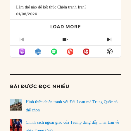
Làm thế nào để kết thúc Chiến tranh Iran?
01/08/2026
LOAD MORE
PREVIOUS
SHOW
NEXT
EPISODE
EPISODES
EPISO
Show
LIST
Podcast
Informat
BÀI ĐƯỢC ĐỌC NHIỀU
Hình thức chiến tranh với Đài Loan mà Trung Quốc có
thể chọn
Chính sách ngoại giao của Trump đang đẩy Thái Lan về
phía Trung Quốc