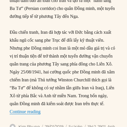
thuận đảm bảo an toàn cho Iran và tạo ra một “hành lang
Ba Tư” (Persian corridor) cho quân Đồng minh, một tuyến
đường tiếp tế từ phương Tây đến Nga.
Đầu chiến tranh, Iran đã hợp tác với Đức bằng cách xuất
khẩu ngũ cốc sang phe Trục để đổi lấy kỹ thuật viên.
Nhưng phe Đồng minh coi Iran là một mỏ dầu giá trị và có
vị trí thuận tiện để trở thành một tuyến đường vận chuyển
quân trang của phương Tây sang phía đông cho Liên Xô.
Ngày 25/08/1941, hai cường quốc phe Đồng minh đã xâm
chiếm Iran (mà Thủ tướng Winston Churchill thích gọi là
“Ba Tư” để không có sự nhầm lẫn giữa Iran và Iraq), Liên
Xô từ phía Bắc và Anh từ miền Nam. Trong bốn ngày,
quân Đồng minh đã kiểm soát được Iran trên thực tế.
“29/01/1942: Iran ký Hiệp ước Liên minh với 
Continue reading
Author
Posted
Categories
Tags
Kim Phụng
29/01/2019
Sự kiện
1942
,
2901
,
Anh
,