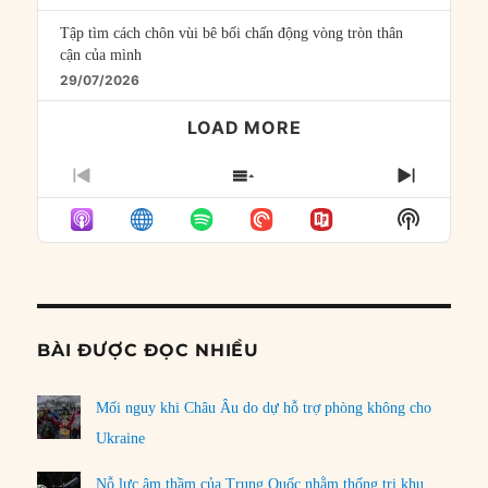
Tập tìm cách chôn vùi bê bối chấn động vòng tròn thân
cận của mình
29/07/2026
LOAD MORE
PREVIOUS
SHOW
NEXT
EPISODE
EPISODES
EPISO
Show
LIST
Podcast
Informat
BÀI ĐƯỢC ĐỌC NHIỀU
Mối nguy khi Châu Âu do dự hỗ trợ phòng không cho
Ukraine
Nỗ lực âm thầm của Trung Quốc nhằm thống trị khu