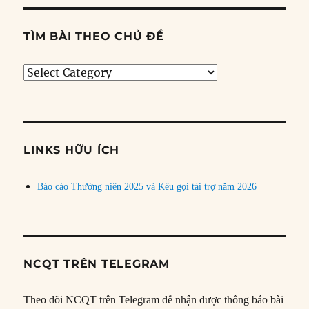
TÌM BÀI THEO CHỦ ĐỀ
Tìm
bài
theo
chủ
đề
LINKS HỮU ÍCH
Báo cáo Thường niên 2025 và Kêu gọi tài trợ năm 2026
NCQT TRÊN TELEGRAM
Theo dõi NCQT trên Telegram để nhận được thông báo bài