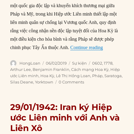
một quốc gia độc lập và khuyến khích thương mại giữa
Pháp và Mỹ, trong khi Hiệp ước Liên minh thiết lập một
liên minh quân sự chống lại Vương quốc Anh, quy định
rằng việc công nhận nền độc lập tuyệt đối của Hoa Kỳ là
một điều kiện cho hòa bình và rằng Pháp sẽ được phép
“06/02/1778: P
chinh phục Tây Ấn thuộc Anh.
Continue reading
Author
Posted
Categories
Tags
HongLoan
06/02/2019
Sự kiện
0602
,
1778
,
on
Arthur Lee
,
Benjamin Franklin
,
Cách mạng Hoa Kỳ
,
Hiệp
ước Liên minh
,
Hoa Kỳ
,
Lê Thị Hồng Loan
,
Pháp
,
Saratoga
,
Silas Deane
,
Yorktown
0 Comments
29/01/1942: Iran ký Hiệp
ước Liên minh với Anh và
Liên Xô