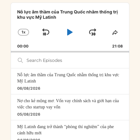
Audio
Player
Nỗ lực âm thầm của Trung Quốc nhằm thống trị
khu vực Mỹ Latinh
1
X
SKIP
PLAY
JUMP
CHANGE
SHARE
PLAYBACK
THIS
BACKWARD
PAUSE
FORWARD
00:00
RATE
21:08
EPISOD
Search
Episodes
Nỗ lực âm thầm của Trung Quốc nhằm thống trị khu vực
Mỹ Latinh
06/08/2026
Nợ cho kẻ mộng mơ: Vốn vay chính sách và giới hạn của
việc cho startup vay vốn
05/08/2026
Mỹ Latinh đang trở thành “phòng thí nghiệm” của phe
cánh hữu mới