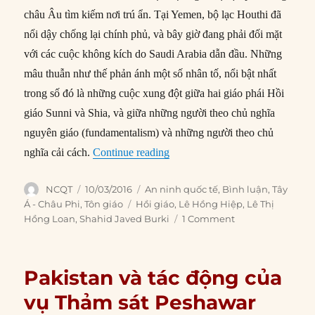
châu Âu tìm kiếm nơi trú ẩn. Tại Yemen, bộ lạc Houthi đã
nổi dậy chống lại chính phủ, và bây giờ đang phải đối mặt
với các cuộc không kích do Saudi Arabia dẫn đầu. Những
mâu thuẫn như thế phản ánh một số nhân tố, nổi bật nhất
trong số đó là những cuộc xung đột giữa hai giáo phái Hồi
giáo Sunni và Shia, và giữa những người theo chủ nghĩa
nguyên giáo (fundamentalism) và những người theo chủ
“Hồi giáo chống lại Hồi giáo”
nghĩa cải cách.
Continue reading
Author
Posted
Categories
NCQT
10/03/2016
An ninh quốc tế
,
Bình luận
,
Tây
on
Tags
Á - Châu Phi
,
Tôn giáo
Hồi giáo
,
Lê Hồng Hiệp
,
Lê Thị
Hồng Loan
,
Shahid Javed Burki
1 Comment
Pakistan và tác động của
vụ Thảm sát Peshawar