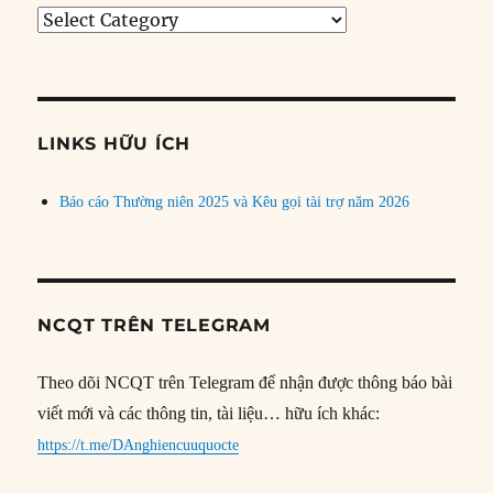
Tìm
bài
theo
chủ
đề
LINKS HỮU ÍCH
Báo cáo Thường niên 2025 và Kêu gọi tài trợ năm 2026
NCQT TRÊN TELEGRAM
Theo dõi NCQT trên Telegram để nhận được thông báo bài
viết mới và các thông tin, tài liệu… hữu ích khác:
https://t.me/DAnghiencuuquocte