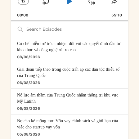
1
X
SKIP
PLAY
JUMP
CHANGE
SHARE
PLAYBACK
THIS
BACKWARD
PAUSE
FORWARD
00:00
RATE
55:10
EPISOD
Search
Episodes
Cơ chế miễn trừ trách nhiệm đối với các quyết định đầu tư
khoa học và công nghệ rủi ro cao
08/08/2026
Giai đoạn tiếp theo trong cuộc trấn áp các dân tộc thiểu số
của Trung Quốc
06/08/2026
Nỗ lực âm thầm của Trung Quốc nhằm thống trị khu vực
Mỹ Latinh
06/08/2026
Nợ cho kẻ mộng mơ: Vốn vay chính sách và giới hạn của
việc cho startup vay vốn
05/08/2026