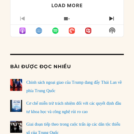
LOAD MORE
PREVIOUS
SHOW
NEXT
EPISODE
EPISODES
EPISO
Show
LIST
Podcast
Informat
BÀI ĐƯỢC ĐỌC NHIỀU
Chính sách ngoại giao của Trump đang đẩy Thái Lan về
phía Trung Quốc
Cơ chế miễn trừ trách nhiệm đối với các quyết định đầu
tư khoa học và công nghệ rủi ro cao
Giai đoạn tiếp theo trong cuộc trấn áp các dân tộc thiểu
số của Trung Quốc