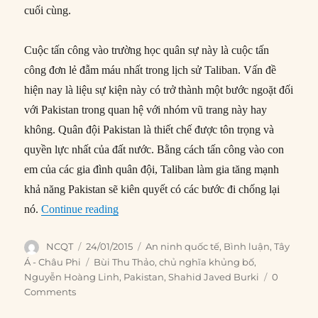
cuối cùng.
Cuộc tấn công vào trường học quân sự này là cuộc tấn
công đơn lẻ đẫm máu nhất trong lịch sử Taliban. Vấn đề
hiện nay là liệu sự kiện này có trở thành một bước ngoặt đối
với Pakistan trong quan hệ với nhóm vũ trang này hay
không. Quân đội Pakistan là thiết chế được tôn trọng và
quyền lực nhất của đất nước. Bằng cách tấn công vào con
em của các gia đình quân đội, Taliban làm gia tăng mạnh
khả năng Pakistan sẽ kiên quyết có các bước đi chống lại
“Pakistan và tác động của vụ Thảm sát Pes
nó.
Continue reading
Author
Posted
Categories
NCQT
24/01/2015
An ninh quốc tế
,
Bình luận
,
Tây
on
Tags
Á - Châu Phi
Bùi Thu Thảo
,
chủ nghĩa khủng bố
,
Nguyễn Hoàng Linh
,
Pakistan
,
Shahid Javed Burki
0
Comments