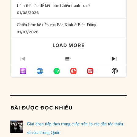
Làm thế nào để kết thúc Chiến tranh Iran?
01/08/2026
Chiến lược kế tiếp của Bắc Kinh ở Biển Đông
31/07/2026
LOAD MORE
PREVIOUS
SHOW
NEXT
EPISODE
EPISODES
EPISO
Show
LIST
Podcast
Informat
BÀI ĐƯỢC ĐỌC NHIỀU
Giai đoạn tiếp theo trong cuộc trấn áp các dân tộc thiểu
số của Trung Quốc