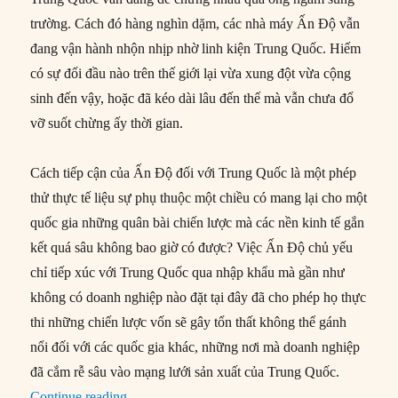
trường. Cách đó hàng nghìn dặm, các nhà máy Ấn Độ vẫn
đang vận hành nhộn nhịp nhờ linh kiện Trung Quốc. Hiếm
có sự đối đầu nào trên thế giới lại vừa xung đột vừa cộng
sinh đến vậy, hoặc đã kéo dài lâu đến thế mà vẫn chưa đổ
vỡ suốt chừng ấy thời gian.
Cách tiếp cận của Ấn Độ đối với Trung Quốc là một phép
thử thực tế liệu sự phụ thuộc một chiều có mang lại cho một
quốc gia những quân bài chiến lược mà các nền kinh tế gắn
kết quá sâu không bao giờ có được? Việc Ấn Độ chủ yếu
chỉ tiếp xúc với Trung Quốc qua nhập khẩu mà gần như
không có doanh nghiệp nào đặt tại đây đã cho phép họ thực
thi những chiến lược vốn sẽ gây tổn thất không thể gánh
nổi đối với các quốc gia khác, những nơi mà doanh nghiệp
đã cắm rễ sâu vào mạng lưới sản xuất của Trung Quốc.
“Đối thủ thiết yếu: Cách tiếp cận của Ấn Độ đố
Continue reading