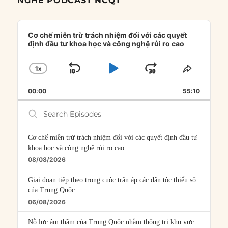
NGHE PODCAST NCQT
Audio
Player
Cơ chế miễn trừ trách nhiệm đối với các quyết
định đầu tư khoa học và công nghệ rủi ro cao
1
X
SKIP
PLAY
JUMP
CHANGE
SHARE
PLAYBACK
THIS
BACKWARD
PAUSE
FORWARD
00:00
RATE
55:10
EPISOD
Search
Episodes
Cơ chế miễn trừ trách nhiệm đối với các quyết định đầu tư
khoa học và công nghệ rủi ro cao
08/08/2026
Giai đoạn tiếp theo trong cuộc trấn áp các dân tộc thiểu số
của Trung Quốc
06/08/2026
Nỗ lực âm thầm của Trung Quốc nhằm thống trị khu vực