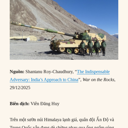
Nguồn:
Shantanu Roy-Chaudhury, “
The Indispensable
Adversary: India’s Approach to China
”,
War on the Rocks
,
29/12/2025
Biên dịch:
Viên Đăng Huy
Trên một sườn núi Himalaya lạnh giá, quân đội Ấn Độ và
Trung Quốc vẫn đang dè chừng nhau qua ống ngắm súng