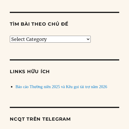
TÌM BÀI THEO CHỦ ĐỀ
Tìm
bài
theo
chủ
đề
LINKS HỮU ÍCH
Báo cáo Thường niên 2025 và Kêu gọi tài trợ năm 2026
NCQT TRÊN TELEGRAM