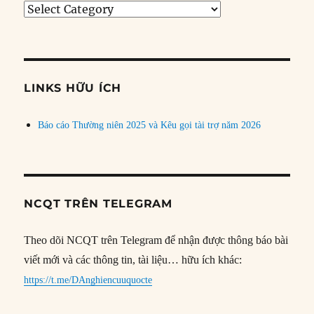
Tìm
bài
theo
chủ
đề
LINKS HỮU ÍCH
Báo cáo Thường niên 2025 và Kêu gọi tài trợ năm 2026
NCQT TRÊN TELEGRAM
Theo dõi NCQT trên Telegram để nhận được thông báo bài
viết mới và các thông tin, tài liệu… hữu ích khác:
https://t.me/DAnghiencuuquocte