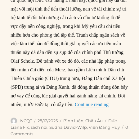
cử quốc hội Đức vào tháng 2 năm nay, quốc gia này đã đối
mặt với một tình thế tiến thoái lưỡng nan về tài chính: sự trì
trệ kinh tế đòi hỏi những cải cách và đầu tư khổng lồ để
vực dậy nền công nghiệp, trong khi Mỹ yêu cầu chi tiêu
nhiều hơn cho phòng thủ tập thể. Tranh chấp ngân sách về
việc làm thế nào để đồng thời giải quyết các ưu tiên mâu
thuẫn này đã dẫn đến sự sụp đổ của chính phủ Thủ tướng
Olaf Scholz. Để tránh vết xe đổ đó, các nhà lập pháp trong
liên minh đại diện của Merz, bao gồm Liên minh Dân chủ
Thiên Chúa giáo (CDU) trung hữu, Đảng Dân chủ Xã hội
(SPD) trung tả và Đảng Xanh, đã đồng thuận dùng đòn bẩy
nợ vay để cùng lúc giải quyết hai gánh nặng tài chính. Đột
“Liệu nước Đức
nhiên, nước Đức lại có đầy tiền.
Continue reading
Author
Posted
Categories
Tags
NCQT
28/12/2025
Bình luận
,
Châu Âu
Đức
,
on
Liana Fix
,
sách nói
,
Sudha David-Wilp
,
Viên Đăng Huy
0
Comments