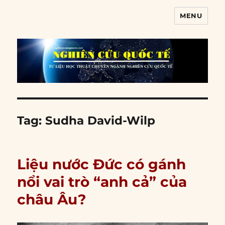
MENU
Nghiên cứu quốc tế
Tag:
Sudha David-Wilp
Liệu nước Đức có gánh
nổi vai trò “anh cả” của
châu Âu?