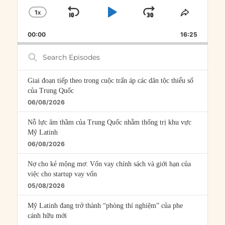
1
X
SKIP
PLAY
JUMP
CHANGE
SHARE
PLAYBACK
THIS
BACKWARD
PAUSE
FORWARD
00:00
RATE
16:25
EPISOD
Search
Episodes
Giai đoạn tiếp theo trong cuộc trấn áp các dân tộc thiểu số
của Trung Quốc
06/08/2026
Nỗ lực âm thầm của Trung Quốc nhằm thống trị khu vực
Mỹ Latinh
06/08/2026
Nợ cho kẻ mộng mơ: Vốn vay chính sách và giới hạn của
việc cho startup vay vốn
05/08/2026
Mỹ Latinh đang trở thành “phòng thí nghiệm” của phe
cánh hữu mới