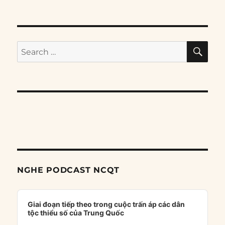
SE
Search
for:
NGHE PODCAST NCQT
Audio
Player
Giai đoạn tiếp theo trong cuộc trấn áp các dân
tộc thiểu số của Trung Quốc