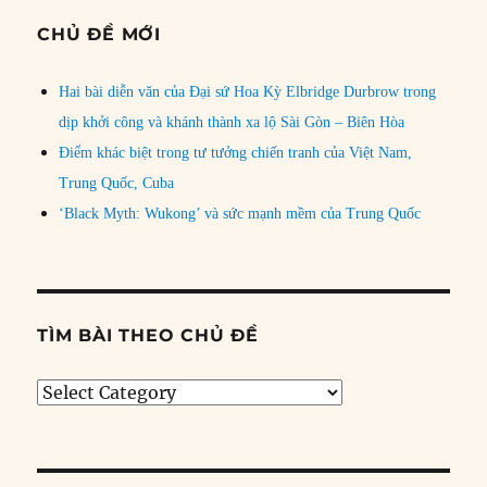
CHỦ ĐỀ MỚI
Hai bài diễn văn của Đại sứ Hoa Kỳ Elbridge Durbrow trong
dịp khởi công và khánh thành xa lộ Sài Gòn – Biên Hòa
Điểm khác biệt trong tư tưởng chiến tranh của Việt Nam,
Trung Quốc, Cuba
‘Black Myth: Wukong’ và sức mạnh mềm của Trung Quốc
TÌM BÀI THEO CHỦ ĐỀ
Tìm
bài
theo
chủ