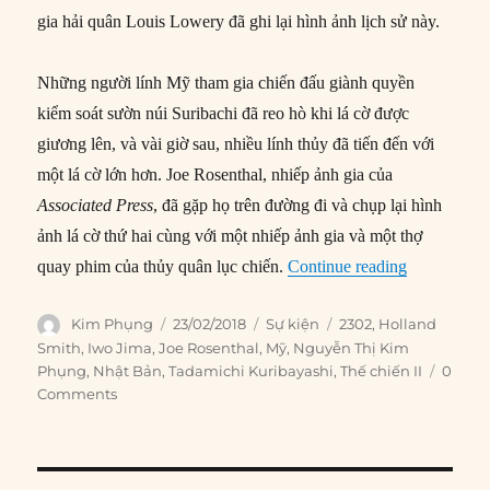
gia hải quân Louis Lowery đã ghi lại hình ảnh lịch sử này.
Những người lính Mỹ tham gia chiến đấu giành quyền
kiểm soát sườn núi Suribachi đã reo hò khi lá cờ được
giương lên, và vài giờ sau, nhiều lính thủy đã tiến đến với
một lá cờ lớn hơn. Joe Rosenthal, nhiếp ảnh gia của
Associated Press
, đã gặp họ trên đường đi và chụp lại hình
ảnh lá cờ thứ hai cùng với một nhiếp ảnh gia và một thợ
“23/02/1945
quay phim của thủy quân lục chiến.
Continue reading
Author
Posted
Categories
Tags
Kim Phụng
23/02/2018
Sự kiện
2302
,
Holland
on
Smith
,
Iwo Jima
,
Joe Rosenthal
,
Mỹ
,
Nguyễn Thị Kim
Phụng
,
Nhật Bản
,
Tadamichi Kuribayashi
,
Thế chiến II
0
Comments