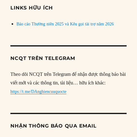
đề
LINKS HỮU ÍCH
Báo cáo Thường niên 2025 và Kêu gọi tài trợ năm 2026
NCQT TRÊN TELEGRAM
Theo dõi NCQT trên Telegram để nhận được thông báo bài
viết mới và các thông tin, tài liệu… hữu ích khác:
https://t.me/DAnghiencuuquocte
NHẬN THÔNG BÁO QUA EMAIL