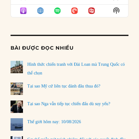
PREVIOUS
SHOW
NEXT
EPISODE
EPISODES
EPISO
Show
LIST
Podcast
Informat
BÀI ĐƯỢC ĐỌC NHIỀU
Hình thức chiến tranh với Đài Loan mà Trung Quốc có
thể chọn
Tại sao Mỹ cứ liên tục đánh đâu thua đó?
Tại sao Nga vẫn tiếp tục chiến đấu dù suy yếu?
Thế giới hôm nay: 10/08/2026