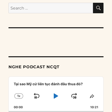
SE
Search
for:
NGHE PODCAST NCQT
Audio
Player
Tại sao Mỹ cứ liên tục đánh đâu thua đó?
1
X
SKIP
PLAY
JUMP
CHANGE
SHARE
PLAYBACK
THIS
BACKWARD
PAUSE
FORWARD
00:00
RATE
10:21
EPISOD