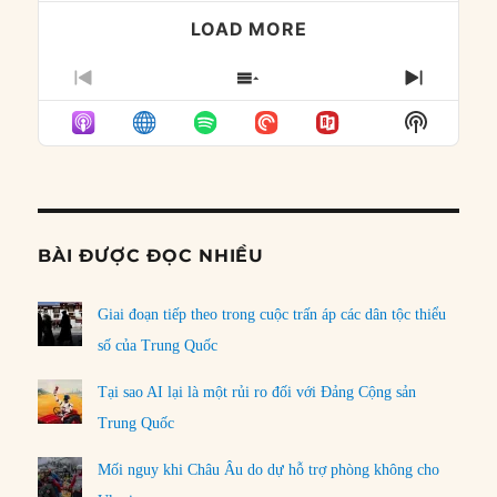
LOAD MORE
PREVIOUS
SHOW
NEXT
EPISODE
EPISODES
EPISO
Show
LIST
Podcast
Informat
BÀI ĐƯỢC ĐỌC NHIỀU
Giai đoạn tiếp theo trong cuộc trấn áp các dân tộc thiểu
số của Trung Quốc
Tại sao AI lại là một rủi ro đối với Đảng Cộng sản
Trung Quốc
Mối nguy khi Châu Âu do dự hỗ trợ phòng không cho