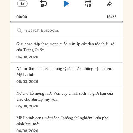
1
X
SKIP
PLAY
JUMP
CHANGE
SHARE
PLAYBACK
THIS
BACKWARD
PAUSE
FORWARD
00:00
RATE
16:25
EPISOD
Search
Episodes
Giai đoạn tiếp theo trong cuộc trấn áp các dân tộc thiểu số
của Trung Quốc
06/08/2026
Nỗ lực âm thầm của Trung Quốc nhằm thống trị khu vực
Mỹ Latinh
06/08/2026
Nợ cho kẻ mộng mơ: Vốn vay chính sách và giới hạn của
việc cho startup vay vốn
05/08/2026
Mỹ Latinh đang trở thành “phòng thí nghiệm” của phe
cánh hữu mới
04/08/2026