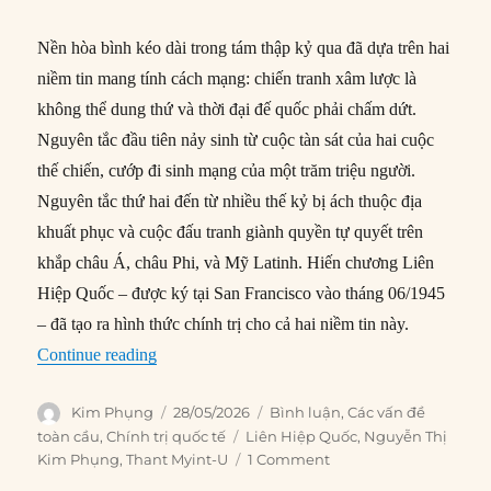
Nền hòa bình kéo dài trong tám thập kỷ qua đã dựa trên hai
niềm tin mang tính cách mạng: chiến tranh xâm lược là
không thể dung thứ và thời đại đế quốc phải chấm dứt.
Nguyên tắc đầu tiên nảy sinh từ cuộc tàn sát của hai cuộc
thế chiến, cướp đi sinh mạng của một trăm triệu người.
Nguyên tắc thứ hai đến từ nhiều thế kỷ bị ách thuộc địa
khuất phục và cuộc đấu tranh giành quyền tự quyết trên
khắp châu Á, châu Phi, và Mỹ Latinh. Hiến chương Liên
Hiệp Quốc – được ký tại San Francisco vào tháng 06/1945
– đã tạo ra hình thức chính trị cho cả hai niềm tin này.
“Những trụ cột của hòa bình toàn cầu đang sụp
Continue reading
Author
Posted
Categories
Kim Phụng
28/05/2026
Bình luận
,
Các vấn đề
on
Tags
toàn cầu
,
Chính trị quốc tế
Liên Hiệp Quốc
,
Nguyễn Thị
Kim Phụng
,
Thant Myint-U
1 Comment