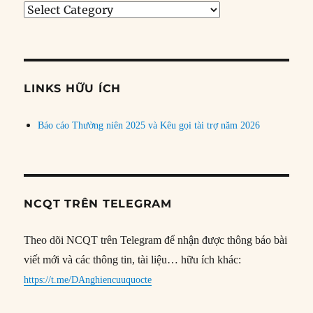
Tìm
bài
theo
chủ
đề
LINKS HỮU ÍCH
Báo cáo Thường niên 2025 và Kêu gọi tài trợ năm 2026
NCQT TRÊN TELEGRAM
Theo dõi NCQT trên Telegram để nhận được thông báo bài
viết mới và các thông tin, tài liệu… hữu ích khác:
https://t.me/DAnghiencuuquocte