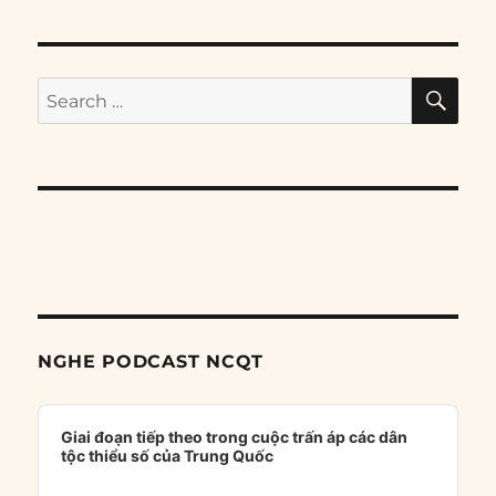
SE
Search
for:
NGHE PODCAST NCQT
Audio
Player
Giai đoạn tiếp theo trong cuộc trấn áp các dân
tộc thiểu số của Trung Quốc