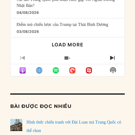
Nhật Bản?
04/08/2026
Điểm mù chiến lược của Trump tại Thái Bình Dương
03/08/2026
LOAD MORE
PREVIOUS
SHOW
NEXT
EPISODE
EPISODES
EPISO
Show
LIST
Podcast
Informat
BÀI ĐƯỢC ĐỌC NHIỀU
Hình thức chiến tranh với Đài Loan mà Trung Quốc có
thể chọn