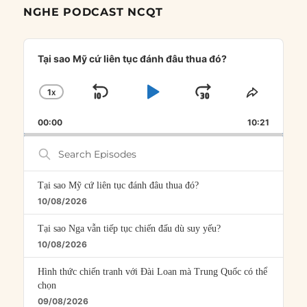
NGHE PODCAST NCQT
Audio
Player
Tại sao Mỹ cứ liên tục đánh đâu thua đó?
1
X
SKIP
PLAY
JUMP
CHANGE
SHARE
PLAYBACK
THIS
BACKWARD
PAUSE
FORWARD
00:00
RATE
10:21
EPISOD
Search
Episodes
Tại sao Mỹ cứ liên tục đánh đâu thua đó?
10/08/2026
Tại sao Nga vẫn tiếp tục chiến đấu dù suy yếu?
10/08/2026
Hình thức chiến tranh với Đài Loan mà Trung Quốc có thể
chọn
09/08/2026