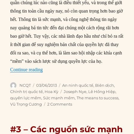
quần chúng lúc nào cũng là điều thiết yếu, và trong thế giới
thông tin toàn cầu ngày nay, nó còn quan trọng hơn bao giờ
hết. Thông tin là sức mạnh, và công nghệ thông tin ngày
nay quảng bá tin tức đến đại chúng một cách rộng rãi hơn
bao giờ hết. Tuy vậy, các nhà lãnh đạo hầu như chỉ bỏ ra rất
ít thời gian để suy nghiệm bản chất của quyền lực đã thay
đổi ra sao, và cụ thể hơn, là làm sao hội nhập các khía cạnh
“mềm” vào sách lược sử dụng quyền lực của họ.
“#12 – Bản chất đang thay đổi của quyền lực”
Continue reading
Author
Posted
Categories
NCQT
03/06/2013
An ninh quốc tế
,
Biên dịch
,
on
Tags
Chính trị quốc tế
,
Hoa Kỳ
Joseph Nye
,
Lê Hồng Hiệp
,
quyền lực mềm
,
Sức mạnh mềm
,
The means to success
,
Vũ Trọng Cương
2 Comments
#3 – Các nguồn sức mạnh