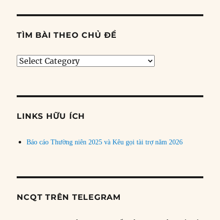
TÌM BÀI THEO CHỦ ĐỀ
Tìm
bài
theo
chủ
đề
LINKS HỮU ÍCH
Báo cáo Thường niên 2025 và Kêu gọi tài trợ năm 2026
NCQT TRÊN TELEGRAM