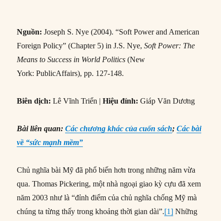
Nguồn:
Joseph S. Nye (2004). “Soft Power and American
Foreign Policy” (Chapter 5) in J.S. Nye,
Soft Power: The
Means to Success in World Politics
(New
York: PublicAffairs), pp. 127-148.
Biên dịch:
Lê Vĩnh Triển |
Hiệu đính:
Giáp Văn Dương
Bài liên quan:
Các chương khác của cuốn sách
;
Các bài
về “sức mạnh mềm”
Chủ nghĩa bài Mỹ đã phổ biến hơn trong những năm vừa
qua. Thomas Pickering, một nhà ngoại giao kỳ cựu đã xem
năm 2003 như là “đỉnh điểm của chủ nghĩa chống Mỹ mà
chúng ta từng thấy trong khoảng thời gian dài”.
[1]
Những