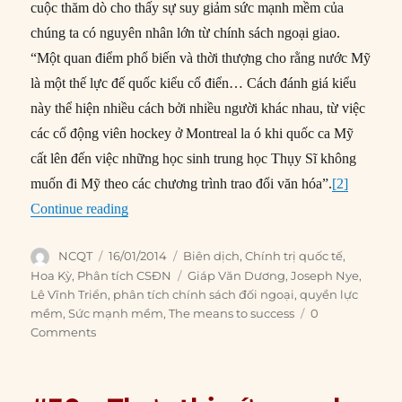
cuộc thăm dò cho thấy sự suy giảm sức mạnh mềm của
chúng ta có nguyên nhân lớn từ chính sách ngoại giao.
“Một quan điểm phổ biến và thời thượng cho rằng nước Mỹ
là một thế lực đế quốc kiểu cổ điển… Cách đánh giá kiểu
này thể hiện nhiều cách bởi nhiều người khác nhau, từ việc
các cổ động viên hockey ở Montreal la ó khi quốc ca Mỹ
cất lên đến việc những học sinh trung học Thụy Sĩ không
muốn đi Mỹ theo các chương trình trao đổi văn hóa”.
[2]
“#110 – Sức mạnh mềm và chính sách đối ngoạ
Continue reading
Author
Posted
Categories
NCQT
16/01/2014
Biên dịch
,
Chính trị quốc tế
,
on
Tags
Hoa Kỳ
,
Phân tích CSĐN
Giáp Văn Dương
,
Joseph Nye
,
Lê Vĩnh Triển
,
phân tích chính sách đối ngoại
,
quyền lực
mềm
,
Sức mạnh mềm
,
The means to success
0
Comments