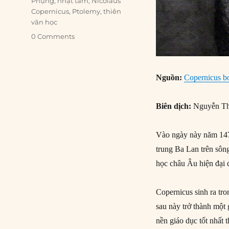
Phụng
,
nhật tâm
,
Nicolaus
Copernicus
,
Ptolemy
,
thiên
văn học
0 Comments
Nguồn:
Copernicus b
Biên dịch:
Nguyễn Th
Vào ngày này năm 1473
trung Ba Lan trên sông
học châu Âu hiện đại đ
Copernicus sinh ra tro
sau này trở thành một
nền giáo dục tốt nhất 