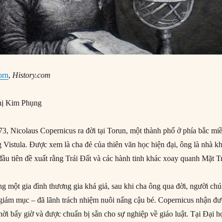
orn
,
History.com
ị Kim Phụng
, Nicolaus Copernicus ra đời tại Torun, một thành phố ở phía bắc mi
 Vistula. Được xem là cha đẻ của thiên văn học hiện đại, ông là nhà k
ầu tiên đề xuất rằng Trái Đất và các hành tinh khác xoay quanh Mặt Tr
ng một gia đình thương gia khá giả, sau khi cha ông qua đời, người chú
 giám mục – đã lãnh trách nhiệm nuôi nấng cậu bé. Copernicus nhận đ
thời bấy giờ và được chuẩn bị sẵn cho sự nghiệp về giáo luật. Tại Đại h