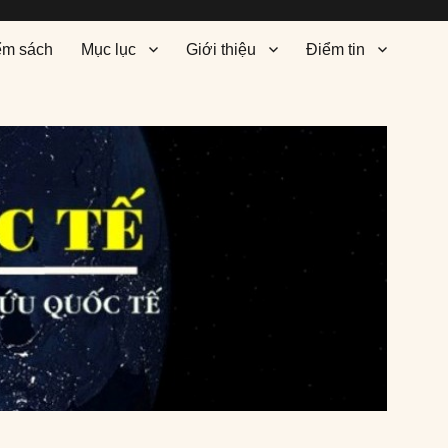
ểm sách
Mục lục
Giới thiệu
Điểm tin