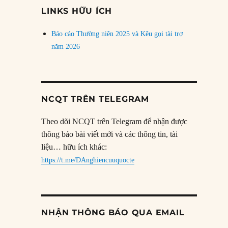
đề
LINKS HỮU ÍCH
Báo cáo Thường niên 2025 và Kêu gọi tài trợ
năm 2026
NCQT TRÊN TELEGRAM
Theo dõi NCQT trên Telegram để nhận được
thông báo bài viết mới và các thông tin, tài
liệu… hữu ích khác:
https://t.me/DAnghiencuuquocte
NHẬN THÔNG BÁO QUA EMAIL