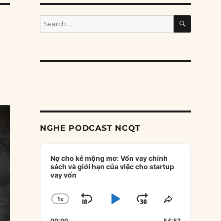
SEARCH
Search
for:
NGHE PODCAST NCQT
Audio
Player
Nợ cho kẻ mộng mơ: Vốn vay chính
sách và giới hạn của việc cho startup
vay vốn
1
X
SKIP
PLAY
JUMP
CHANGE
SHARE
PLAYBACK
THIS
BACKWARD
PAUSE
FORWARD
00:00
54:57