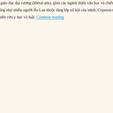
giáo dục đại cương (liberal arts), gồm các ngành thiên văn học và chi
giống như nhiều người Ba Lan thuộc tầng lớp xã hội của mình, Copernic
“19/02/1473: Copernicus ra đờ
iên cứu y học và luật.
Continue reading