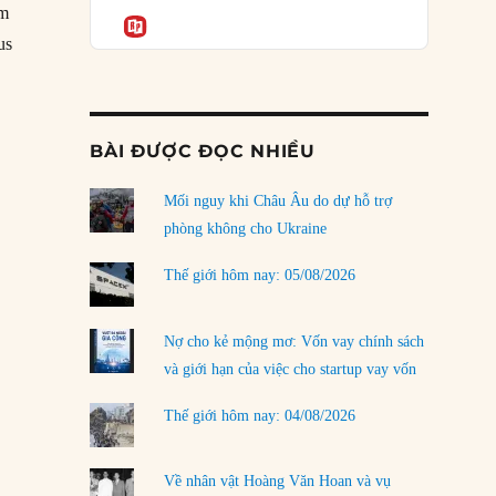
Podcast
êm
rủi ro
Informatio
us
02/08/2026
i”
Làm thế nào để kết thúc Chiến tranh Iran?
01/08/2026
BÀI ĐƯỢC ĐỌC NHIỀU
Chiến lược kế tiếp của Bắc Kinh ở Biển Đông
31/07/2026
Mối nguy khi Châu Âu do dự hỗ trợ
Trật tự thế giới mới: Các nước nhỏ sẽ luôn
phòng không cho Ukraine
phải chịu đựng?
30/07/2026
Thế giới hôm nay: 05/08/2026
Tập tìm cách chôn vùi bê bối chấn động vòng
tròn thân cận của mình
Nợ cho kẻ mộng mơ: Vốn vay chính sách
29/07/2026
và giới hạn của việc cho startup vay vốn
Chiến dịch ‘siêu cường drone’ có giúp
Thế giới hôm nay: 04/08/2026
Ukraine xoay chuyển cục diện chiến trường?
29/07/2026
Về nhân vật Hoàng Văn Hoan và vụ