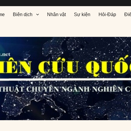
me
Biên dịch
Nhân vật
Sự kiện
Hỏi-Đáp
Đi