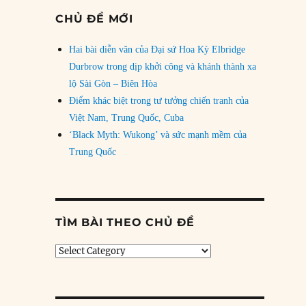
CHỦ ĐỀ MỚI
Hai bài diễn văn của Đại sứ Hoa Kỳ Elbridge
Durbrow trong dịp khởi công và khánh thành xa
lộ Sài Gòn – Biên Hòa
Điểm khác biệt trong tư tưởng chiến tranh của
Việt Nam, Trung Quốc, Cuba
‘Black Myth: Wukong’ và sức mạnh mềm của
Trung Quốc
TÌM BÀI THEO CHỦ ĐỀ
Tìm
bài
theo
chủ