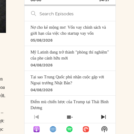
RATE
EPISODE
Search
Episodes
Nợ cho kẻ mộng mơ: Vốn vay chính sách và
giới hạn của việc cho startup vay vốn
05/08/2026
Mỹ Latinh đang trở thành “phòng thí nghiệm”
của phe cánh hữu mới
04/08/2026
Tại sao Trung Quốc phủ nhận cuộc gặp với
ền
Ngoại trưởng Nhật Bản?
hoa
04/08/2026
ời.
Điểm mù chiến lược của Trump tại Thái Bình
Dương
 –
03/08/2026
PREVIOUS
SHOW
NEXT
ược
EPISODE
EPISODES
EPISODE
Đặt cược vào thất bại: Các quỹ đầu tư mạo
Show
ọc
LIST
hiểm quốc gia và khía cạnh chính trị của vốn