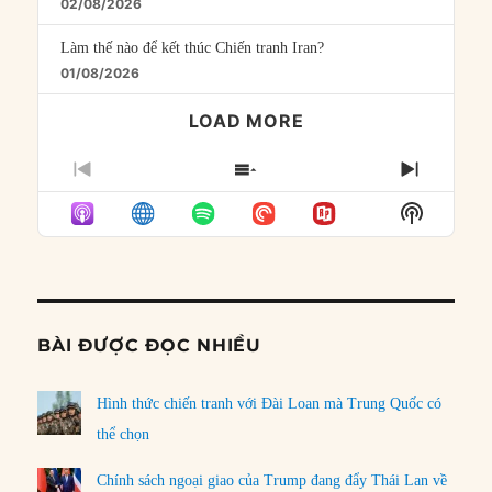
02/08/2026
Làm thế nào để kết thúc Chiến tranh Iran?
01/08/2026
LOAD MORE
PREVIOUS
SHOW
NEXT
EPISODE
EPISODES
EPISO
Show
LIST
Podcast
Informat
BÀI ĐƯỢC ĐỌC NHIỀU
Hình thức chiến tranh với Đài Loan mà Trung Quốc có
thể chọn
Chính sách ngoại giao của Trump đang đẩy Thái Lan về