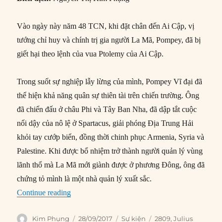
Vào ngày này năm 48 TCN, khi đặt chân đến Ai Cập, vị
tướng chỉ huy và chính trị gia người La Mã, Pompey, đã bị
giết hại theo lệnh của vua Ptolemy của Ai Cập.
Trong suốt sự nghiệp lẫy lừng của mình, Pompey Vĩ đại đã
thể hiện khả năng quân sự thiên tài trên chiến trường. Ông
đã chiến đấu ở châu Phi và Tây Ban Nha, đã dập tắt cuộc
nổi dậy của nô lệ ở Spartacus, giải phóng Địa Trung Hải
khỏi tay cướp biển, đồng thời chinh phục Armenia, Syria và
Palestine. Khi được bổ nhiệm trở thành người quản lý vùng
lãnh thổ mà La Mã mới giành được ở phương Đông, ông đã
chứng tỏ mình là một nhà quản lý xuất sắc.
“28/09/48 TCN: Pompey Vĩ đại bị ám sát”
Continue reading
Author
Posted
Categories
Tags
Kim Phụng
28/09/2017
Sự kiện
2809
,
Julius