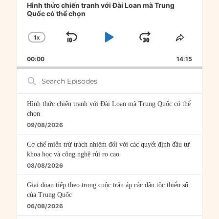
Player
Hình thức chiến tranh với Đài Loan mà Trung
Quốc có thể chọn
1
X
SKIP
PLAY
JUMP
CHANGE
SHARE
PLAYBACK
THIS
BACKWARD
PAUSE
FORWARD
00:00
RATE
14:15
EPISOD
Search
Episodes
Hình thức chiến tranh với Đài Loan mà Trung Quốc có thể
chọn
09/08/2026
Cơ chế miễn trừ trách nhiệm đối với các quyết định đầu tư
khoa học và công nghệ rủi ro cao
08/08/2026
Giai đoạn tiếp theo trong cuộc trấn áp các dân tộc thiểu số
của Trung Quốc
06/08/2026