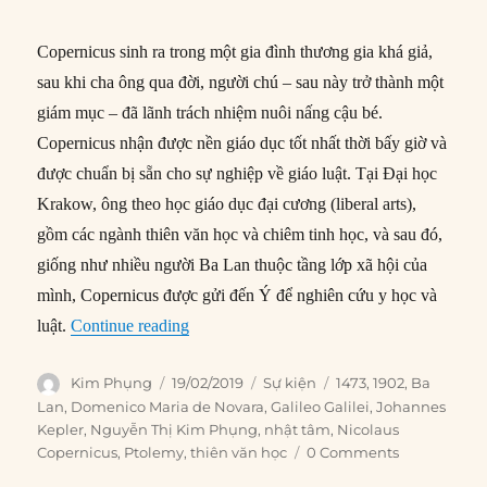
Copernicus sinh ra trong một gia đình thương gia khá giả,
sau khi cha ông qua đời, người chú – sau này trở thành một
giám mục – đã lãnh trách nhiệm nuôi nấng cậu bé.
Copernicus nhận được nền giáo dục tốt nhất thời bấy giờ và
được chuẩn bị sẵn cho sự nghiệp về giáo luật. Tại Đại học
Krakow, ông theo học giáo dục đại cương (liberal arts),
gồm các ngành thiên văn học và chiêm tinh học, và sau đó,
giống như nhiều người Ba Lan thuộc tầng lớp xã hội của
mình, Copernicus được gửi đến Ý để nghiên cứu y học và
“19/02/1473: Copernicus ra đời”
luật.
Continue reading
Author
Posted
Categories
Tags
Kim Phụng
19/02/2019
Sự kiện
1473
,
1902
,
Ba
on
Lan
,
Domenico Maria de Novara
,
Galileo Galilei
,
Johannes
Kepler
,
Nguyễn Thị Kim Phụng
,
nhật tâm
,
Nicolaus
Copernicus
,
Ptolemy
,
thiên văn học
0 Comments