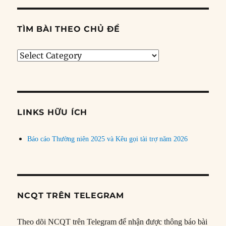
TÌM BÀI THEO CHỦ ĐỀ
Tìm
bài
theo
chủ
đề
LINKS HỮU ÍCH
Báo cáo Thường niên 2025 và Kêu gọi tài trợ năm 2026
NCQT TRÊN TELEGRAM
Theo dõi NCQT trên Telegram để nhận được thông báo bài