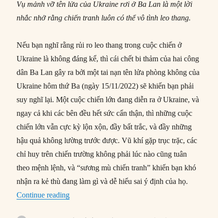
Vụ mảnh vỡ tên lửa của Ukraine rơi ở Ba Lan là một lời
nhắc nhở rằng chiến tranh luôn có thể vô tình leo thang.
Nếu bạn nghĩ rằng rủi ro leo thang trong cuộc chiến ở
Ukraine là không đáng kể, thì cái chết bi thảm của hai công
dân Ba Lan gây ra bởi một tai nạn tên lửa phòng không của
Ukraine hôm thứ Ba (ngày 15/11/2022) sẽ khiến bạn phải
suy nghĩ lại. Một cuộc chiến lớn đang diễn ra ở Ukraine, và
ngay cả khi các bên đều hết sức cẩn thận, thì những cuộc
chiến lớn vẫn cực kỳ lộn xộn, đầy bất trắc, và đầy những
hậu quả không lường trước được. Vũ khí gặp trục trặc, các
chỉ huy trên chiến trường không phải lúc nào cũng tuân
theo mệnh lệnh, và “sương mù chiến tranh” khiến bạn khó
nhận ra kẻ thù đang làm gì và dễ hiểu sai ý định của họ.
“Vụ tên lửa rơi ở Ba Lan là lời cảnh báo cho tất
Continue reading