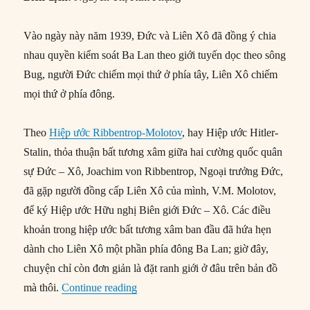
Vào ngày này năm 1939, Đức và Liên Xô đã đồng ý chia
nhau quyền kiểm soát Ba Lan theo giới tuyến dọc theo sông
Bug, người Đức chiếm mọi thứ ở phía tây, Liên Xô chiếm
mọi thứ ở phía đông.
Theo
Hiệp ước Ribbentrop-Molotov
, hay Hiệp ước Hitler-
Stalin, thỏa thuận bất tương xâm giữa hai cường quốc quân
sự Đức – Xô, Joachim von Ribbentrop, Ngoại trưởng Đức,
đã gặp người đồng cấp Liên Xô của mình, V.M. Molotov,
để ký Hiệp ước Hữu nghị Biên giới Đức – Xô. Các điều
khoản trong hiệp ước bất tương xâm ban đầu đã hứa hẹn
dành cho Liên Xô một phần phía đông Ba Lan; giờ đây,
chuyện chỉ còn đơn giản là đặt ranh giới ở đâu trên bản đồ
“29/09/1939: Đức – Xô phân chia Ba 
mà thôi.
Continue reading