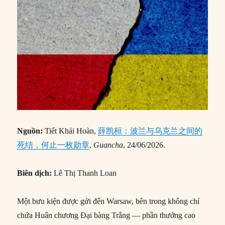
Nguồn:
Tiết Khải Hoàn,
薛凯桓：波兰与乌克兰之间的
死结，何止一枚勋章
,
Guancha
, 24/06/2026.
Biên dịch:
Lê Thị Thanh Loan
Một bưu kiện được gửi đến Warsaw, bên trong không chỉ
chứa Huân chương Đại bàng Trắng — phần thưởng cao