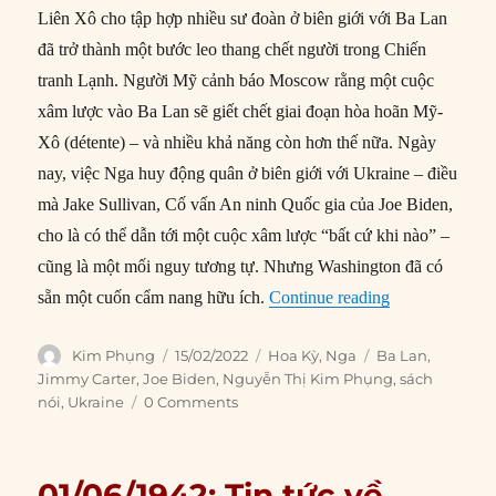
Liên Xô cho tập hợp nhiều sư đoàn ở biên giới với Ba Lan
đã trở thành một bước leo thang chết người trong Chiến
tranh Lạnh. Người Mỹ cảnh báo Moscow rằng một cuộc
xâm lược vào Ba Lan sẽ giết chết giai đoạn hòa hoãn Mỹ-
Xô (détente) – và nhiều khả năng còn hơn thế nữa. Ngày
nay, việc Nga huy động quân ở biên giới với Ukraine – điều
mà Jake Sullivan, Cố vấn An ninh Quốc gia của Joe Biden,
cho là có thể dẫn tới một cuộc xâm lược “bất cứ khi nào” –
cũng là một mối nguy tương tự. Nhưng Washington đã có
“Biden nên sử 
sẵn một cuốn cẩm nang hữu ích.
Continue reading
Author
Posted
Categories
Tags
Kim Phụng
15/02/2022
Hoa Kỳ
,
Nga
Ba Lan
,
on
Jimmy Carter
,
Joe Biden
,
Nguyễn Thị Kim Phụng
,
sách
nói
,
Ukraine
0 Comments
01/06/1942: Tin tức về