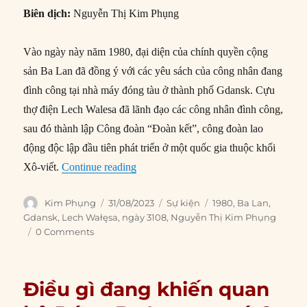
Biên dịch:
Nguyễn Thị Kim Phụng
Vào ngày này năm 1980, đại diện của chính quyền cộng
sản Ba Lan đã đồng ý với các yêu sách của công nhân đang
đình công tại nhà máy đóng tàu ở thành phố Gdansk. Cựu
thợ điện Lech Walesa đã lãnh đạo các công nhân đình công,
sau đó thành lập Công đoàn “Đoàn kết”, công đoàn lao
động độc lập đầu tiên phát triển ở một quốc gia thuộc khối
“31/08/1980: Chính phủ Ba Lan ký thỏ
Xô-viết.
Continue reading
Author
Posted
Categories
Tags
Kim Phụng
31/08/2023
Sự kiện
1980
,
Ba Lan
,
on
Gdansk
,
Lech Wałęsa
,
ngày 3108
,
Nguyễn Thị Kim Phụng
0 Comments
Điều gì đang khiến quan