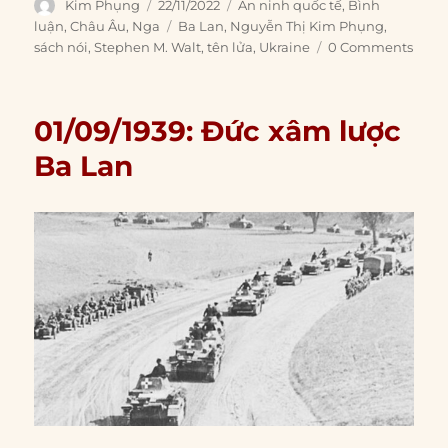
Author
Posted
Categories
Kim Phụng
22/11/2022
An ninh quốc tế
,
Bình
on
Tags
luận
,
Châu Âu
,
Nga
Ba Lan
,
Nguyễn Thị Kim Phụng
,
sách nói
,
Stephen M. Walt
,
tên lửa
,
Ukraine
0 Comments
01/09/1939: Đức xâm lược
Ba Lan