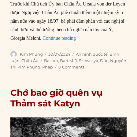
Trước khi Chủ tịch Ủy ban Châu Âu Ursula von der Leyen
được Nghị viện Châu Âu phê chuẩn thêm một nhiệm kỳ 5
năm nữa vào ngày 18/07, bà phải đàm phán với các nghị sĩ
cánh hữu và thủ tướng theo chủ nghĩa dân túy của Ý,
“Ai sẽ lấp đầy khoảng trống lã
Giorgia Meloni.
Continue reading
Author
Posted
Categories
Kim Phụng
30/07/2024
An ninh quốc tế
,
Bình
on
Tags
luận
,
Châu Âu
Ba Lan
,
Bart M. J. Szewczyk
,
Đức
,
Nguyễn
Thị Kim Phụng
,
Pháp
0 Comments
Chớ bao giờ quên vụ
Thảm sát Katyn