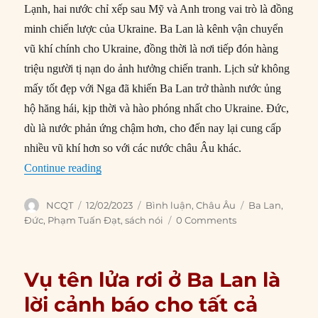
Lạnh, hai nước chỉ xếp sau Mỹ và Anh trong vai trò là đồng
minh chiến lược của Ukraine. Ba Lan là kênh vận chuyển
vũ khí chính cho Ukraine, đồng thời là nơi tiếp đón hàng
triệu người tị nạn do ảnh hưởng chiến tranh. Lịch sử không
mấy tốt đẹp với Nga đã khiến Ba Lan trở thành nước ủng
hộ hăng hái, kịp thời và hào phóng nhất cho Ukraine. Đức,
dù là nước phản ứng chậm hơn, cho đến nay lại cung cấp
nhiều vũ khí hơn so với các nước châu Âu khác.
“Điều gì đang khiến quan hệ Đức – Ba Lan rạn
Continue reading
Author
Posted
Categories
Tags
NCQT
12/02/2023
Bình luận
,
Châu Âu
Ba Lan
,
on
Đức
,
Phạm Tuấn Đạt
,
sách nói
0 Comments
Vụ tên lửa rơi ở Ba Lan là
lời cảnh báo cho tất cả