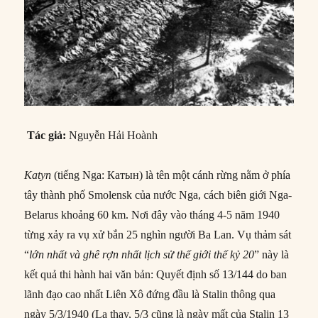
Tác giả:
Nguyễn Hải Hoành
Katyn
(tiếng Nga: Катын) là tên một cánh rừng nằm ở phía
tây thành phố Smolensk của nước Nga, cách biên giới Nga-
Belarus khoảng 60 km. Nơi đây vào tháng 4-5 năm 1940
từng xảy ra vụ xử bắn 25 nghìn người Ba Lan. Vụ thảm sát
“
lớn nhất và ghê rợn nhất lịch sử thế giới thế kỷ 20
” này là
kết quả thi hành hai văn bản: Quyết định số 13/144 do ban
lãnh đạo cao nhất Liên Xô đứng đầu là Stalin thông qua
ngày 5/3/1940 (Lạ thay, 5/3 cũng là ngày mất của Stalin 13