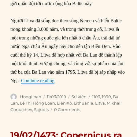
gửi quân đội tới nước cộng hòa Baltic này.
Người Litva đã sống dọc theo sông Nemen và biển Baltic
trong khoảng 3.000 năm, và trong thời trung cổ, Litva là
một trong những quốc gia lớn nhất ở châu Âu, trải dài từ
nước Nga châu Âu ngày nay cho đến tận Biển Đen. Vào
cuối thế kỷ 14, Litva đã hợp nhất với Ba Lan để thành lập
một khối thịnh vượng chung, và cùng với sự phân chia lần
thứ ba của Ba Lan vào năm 1795, Litva đã bị sáp nhập vào
“11/03/1990: Litva tuyên bố độc lập”
Nga.
Continue reading
Author
Posted
Categories
Tags
HongLoan
11/03/2019
Sự kiện
1103
,
1990
,
Ba
on
Lan
,
Lê Thị Hồng Loan
,
Liên Xô
,
Lithuania
,
Litva
,
Mikhail
Gorbachev
,
Sajudis
0 Comments
19/02/1473: Copernicus ra