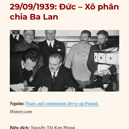
29/09/1939: Đức – Xô phân
chia Ba Lan
Nguồn:
Nazis and communists divvy up Poland,
History.com
Biên dịch:
Nguyễn Thị Kim Phụng