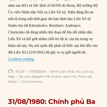
năm sau đó!) và Sắc lệnh số 00350 do Beria, Bộ trưởng Bộ
Ủy viên Nhân dân Nội vụ Liên Xô ký. Điều đáng lên án
nữa là trong một thời gian dài ban lãnh đạo Liên Xô từ
Stalin cho tới Khrushchev, Brezhnev, Andropov,
Chernenko đã dùng nhiều thủ đoạn để lừa dối nhân dân
Liên Xô và thế giới nhằm chối bỏ tội ác của họ trong vụ
thảm sát này. Họ nói quân đội phát xít Đức sau khi tiến vào
đất Liên Xô (22/6/1941) đã gây ra vụ giết người đó.
“Chớ bao giờ quên vụ Thảm sát Katyn”
Continue reading
Author
Posted
Categories
NCQT
07/03/2024
Bình luận
,
Châu Âu
,
Lịch sử
,
on
Tags
Nga
Ba Lan
,
Nguyễn Hải Hoành
,
sách nói
,
Thảm sát
Katyn
0 Comments
31/08/1980: Chính phủ Ba