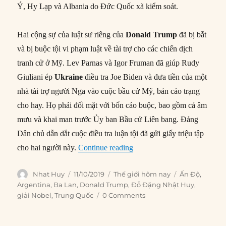
Ý, Hy Lạp và Albania do Đức Quốc xã kiểm soát.
Hai cộng sự của luật sư riêng của
Donald Trump
đã bị bắt
và bị buộc tội vi phạm luật về tài trợ cho các chiến dịch
tranh cử ở Mỹ. Lev Parnas và Igor Fruman đã giúp Rudy
Giuliani ép
Ukraine
điều tra Joe Biden và đưa tiền của một
nhà tài trợ người Nga vào cuộc bầu cử Mỹ, bản cáo trạng
cho hay. Họ phải đối mặt với bốn cáo buộc, bao gồm cả âm
mưu và khai man trước Ủy ban Bầu cử Liên bang. Đảng
Dân chủ dẫn dắt cuộc điều tra luận tội đã gửi giấy triệu tập
“Thế giới hôm nay: 11/10/20
cho hai người này.
Continue reading
Author
Posted
Categories
Tags
Nhat Huy
11/10/2019
Thế giới hôm nay
Ấn Độ
,
on
Argentina
,
Ba Lan
,
Donald Trump
,
Đỗ Đặng Nhật Huy
,
giải Nobel
,
Trung Quốc
0 Comments