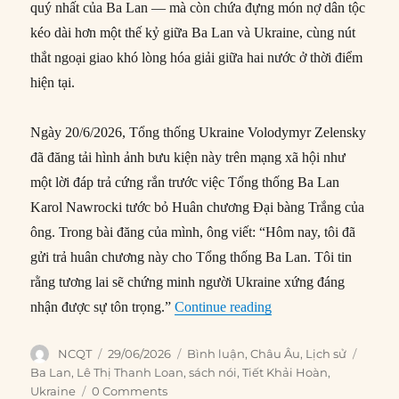
quý nhất của Ba Lan — mà còn chứa đựng món nợ dân tộc
kéo dài hơn một thế kỷ giữa Ba Lan và Ukraine, cùng nút
thắt ngoại giao khó lòng hóa giải giữa hai nước ở thời điểm
hiện tại.
Ngày 20/6/2026, Tổng thống Ukraine Volodymyr Zelensky
đã đăng tải hình ảnh bưu kiện này trên mạng xã hội như
một lời đáp trả cứng rắn trước việc Tổng thống Ba Lan
Karol Nawrocki tước bỏ Huân chương Đại bàng Trắng của
ông. Trong bài đăng của mình, ông viết: “Hôm nay, tôi đã
gửi trả huân chương này cho Tổng thống Ba Lan. Tôi tin
rằng tương lai sẽ chứng minh người Ukraine xứng đáng
“Khủng hoảng ngoại g
nhận được sự tôn trọng.”
Continue reading
Author
Posted
Categories
Tags
NCQT
29/06/2026
Bình luận
,
Châu Âu
,
Lịch sử
on
Ba Lan
,
Lê Thị Thanh Loan
,
sách nói
,
Tiết Khải Hoàn
,
Ukraine
0 Comments