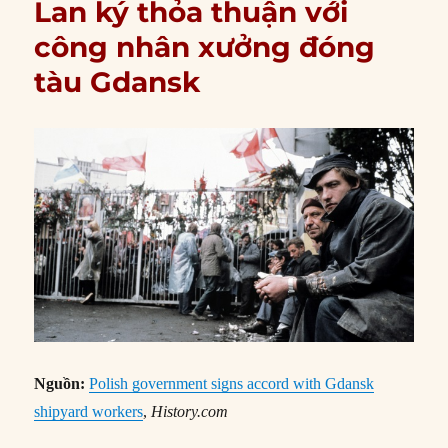
Lan ký thỏa thuận với
công nhân xưởng đóng
tàu Gdansk
Nguồn:
Polish government signs accord with Gdansk
shipyard workers
,
History.com