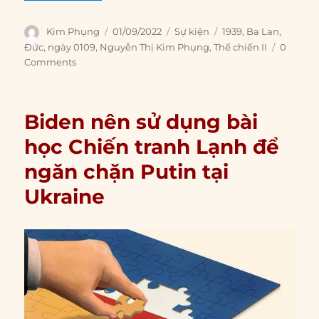
Author
Posted
Categories
Tags
Kim Phụng
01/09/2022
Sự kiện
1939
,
Ba Lan
,
on
Đức
,
ngày 0109
,
Nguyễn Thị Kim Phụng
,
Thế chiến II
0
Comments
Biden nên sử dụng bài
học Chiến tranh Lạnh để
ngăn chặn Putin tại
Ukraine