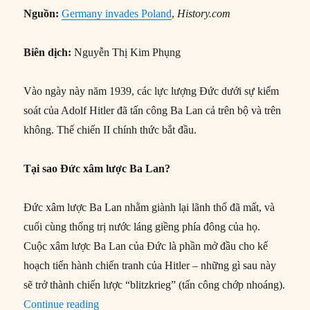
Nguồn:
Germany invades Poland
,
History.com
Biên dịch:
Nguyễn Thị Kim Phụng
Vào ngày này năm 1939, các lực lượng Đức dưới sự kiểm
soát của Adolf Hitler đã tấn công Ba Lan cả trên bộ và trên
không. Thế chiến II chính thức bắt đầu.
Tại sao Đức xâm lược Ba Lan?
Đức xâm lược Ba Lan nhằm giành lại lãnh thổ đã mất, và
cuối cùng thống trị nước láng giềng phía đông của họ.
Cuộc xâm lược Ba Lan của Đức là phần mở đầu cho kế
hoạch tiến hành chiến tranh của Hitler – những gì sau này
sẽ trở thành chiến lược “blitzkrieg” (tấn công chớp nhoáng).
“01/09/1939: Đức xâm lược Ba Lan”
Continue reading