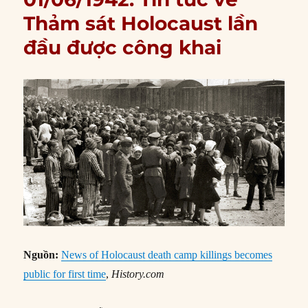
Thảm sát Holocaust lần
đầu được công khai
Nguồn:
News of Holocaust death camp killings becomes
public for first time
,
History.com