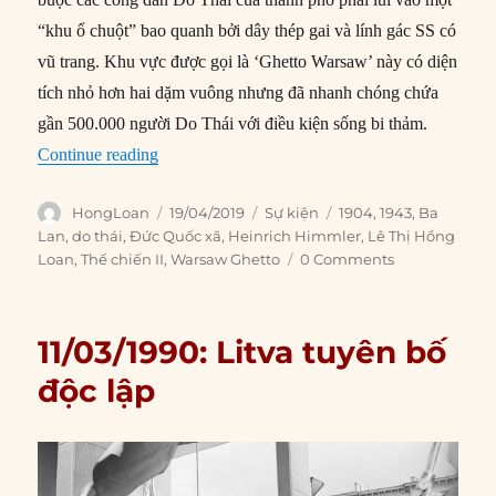
“khu ổ chuột” bao quanh bởi dây thép gai và lính gác SS có
vũ trang. Khu vực được gọi là ‘Ghetto Warsaw’ này có diện
tích nhỏ hơn hai dặm vuông nhưng đã nhanh chóng chứa
gần 500.000 người Do Thái với điều kiện sống bi thảm.
“19/04/1943: Cuộc nổi dậy của người Do Thái 
Continue reading
Author
Posted
Categories
Tags
HongLoan
19/04/2019
Sự kiện
1904
,
1943
,
Ba
on
Lan
,
do thái
,
Đức Quốc xã
,
Heinrich Himmler
,
Lê Thị Hồng
Loan
,
Thế chiến II
,
Warsaw Ghetto
0 Comments
11/03/1990: Litva tuyên bố
độc lập