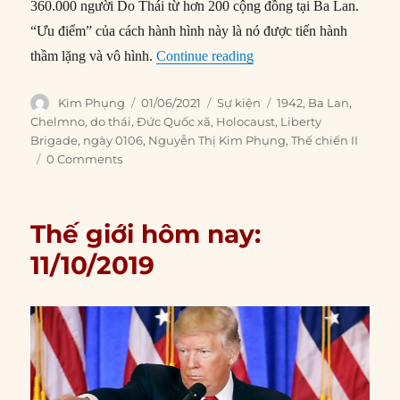
360.000 người Do Thái từ hơn 200 cộng đồng tại Ba Lan.
“Ưu điểm” của cách hành hình này là nó được tiến hành
“01/06/1942: Tin tức về 
thầm lặng và vô hình.
Continue reading
Author
Posted
Categories
Tags
Kim Phụng
01/06/2021
Sự kiện
1942
,
Ba Lan
,
on
Chelmno
,
do thái
,
Đức Quốc xã
,
Holocaust
,
Liberty
Brigade
,
ngày 0106
,
Nguyễn Thị Kim Phụng
,
Thế chiến II
0 Comments
Thế giới hôm nay:
11/10/2019