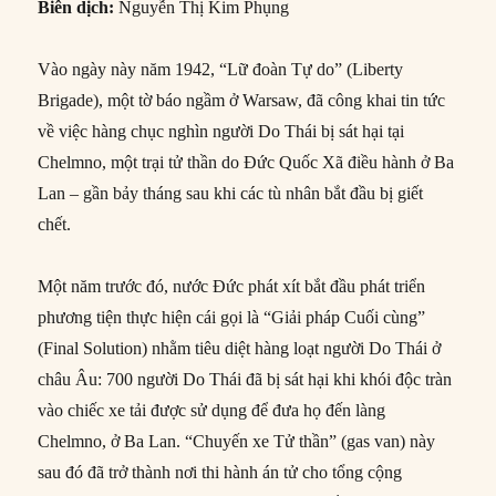
Biên dịch:
Nguyễn Thị Kim Phụng
Vào ngày này năm 1942, “Lữ đoàn Tự do” (Liberty
Brigade), một tờ báo ngầm ở Warsaw, đã công khai tin tức
về việc hàng chục nghìn người Do Thái bị sát hại tại
Chelmno, một trại tử thần do Đức Quốc Xã điều hành ở Ba
Lan – gần bảy tháng sau khi các tù nhân bắt đầu bị giết
chết.
Một năm trước đó, nước Đức phát xít bắt đầu phát triển
phương tiện thực hiện cái gọi là “Giải pháp Cuối cùng”
(Final Solution) nhằm tiêu diệt hàng loạt người Do Thái ở
châu Âu: 700 người Do Thái đã bị sát hại khi khói độc tràn
vào chiếc xe tải được sử dụng để đưa họ đến làng
Chelmno, ở Ba Lan. “Chuyến xe Tử thần” (gas van) này
sau đó đã trở thành nơi thi hành án tử cho tổng cộng