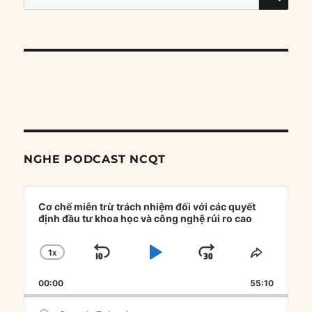
for:
NGHE PODCAST NCQT
Audio
Player
Cơ chế miễn trừ trách nhiệm đối với các quyết
định đầu tư khoa học và công nghệ rủi ro cao
1
X
SKIP
PLAY
JUMP
CHANGE
SHARE
PLAYBACK
THIS
BACKWARD
PAUSE
FORWARD
00:00
RATE
55:10
EPISOD
Search