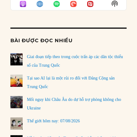
EPISODE
EPISODES
EPISO
Show
LIST
Podcast
Informat
BÀI ĐƯỢC ĐỌC NHIỀU
Giai đoạn tiếp theo trong cuộc trấn áp các dân tộc thiểu
số của Trung Quốc
Tại sao AI lại là một rủi ro đối với Đảng Cộng sản
Trung Quốc
Mối nguy khi Châu Âu do dự hỗ trợ phòng không cho
Ukraine
Thế giới hôm nay: 07/08/2026