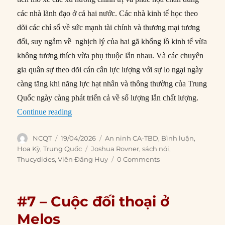
các nhà lãnh đạo ở cả hai nước. Các nhà kinh tế học theo
dõi các chỉ số về sức mạnh tài chính và thương mại tương
đối, suy ngẫm về nghịch lý của hai gã khổng lồ kinh tế vừa
không tương thích vừa phụ thuộc lẫn nhau. Và các chuyên
gia quân sự theo dõi cán cân lực lượng với sự lo ngại ngày
càng tăng khi năng lực hạt nhân và thông thường của Trung
Quốc ngày càng phát triển cả về số lượng lẫn chất lượng.
“Quan hệ Mỹ – Trung và chiếc Bẫy Thucydides 
Continue reading
Author
Posted
Categories
NCQT
19/04/2026
An ninh CA-TBD
,
Bình luận
,
on
Tags
Hoa Kỳ
,
Trung Quốc
Joshua Rovner
,
sách nói
,
Thucydides
,
Viên Đăng Huy
0 Comments
#7 – Cuộc đối thoại ở
Melos