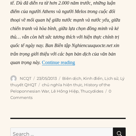
tế. Dù đã diễn ra từ hơn 2.000 năm trước, những luận
điểm của người Athens và người Melos trong cuộc đối
thoại về mối quan hệ giữa nước mạnh và nước yếu, giữa
chiến tranh và hòa bình, giữa lựa chọn đồng minh và kẻ
thù… vẫn còn hết sức tương thích với hiện thực chính trị
quốc tế ngày nay. Ban Biên tập Nghiencuuquocte.net xin
trân trọng giới thiệu với các bạn bản dịch của văn bản
“#7 – Cuộc đối thoại ở Melos”
quan trọng này.
Continue reading
Author
Posted
Categories
NCQT
23/05/2013
Biên dịch
,
Kinh điển
,
Lịch sử
,
Lý
on
Tags
thuyết QHQT
chủ nghĩa hiện thực
,
History of the
Peloponnesian War
,
Lê Hồng Hiệp
,
Thucydides
0
Comments
SE
Search