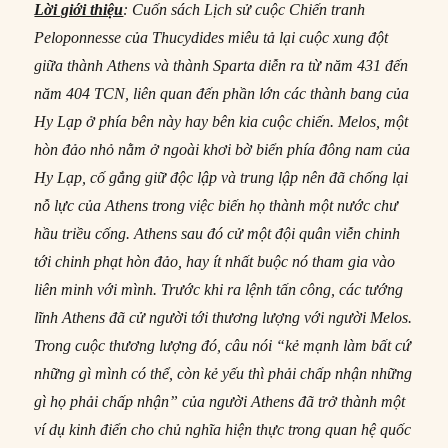
Lời giới thiệu
: Cuốn sách Lịch sử cuộc Chiến tranh
Peloponnesse của Thucydides miêu tả lại cuộc xung đột
giữa thành Athens và thành Sparta diễn ra từ năm 431 đến
năm 404 TCN, liên quan đến phần lớn các thành bang của
Hy Lạp ở phía bên này hay bên kia cuộc chiến. Melos, một
hòn đảo nhỏ nằm ở ngoài khơi bờ biển phía đông nam của
Hy Lạp, cố gắng giữ độc lập và trung lập nên đã chống lại
nỗ lực của Athens trong việc biến họ thành một nước chư
hầu triều cống. Athens sau đó cử một đội quân viễn chinh
tới chinh phạt hòn đảo, hay ít nhất buộc nó tham gia vào
liên minh với mình. Trước khi ra lệnh tấn công, các tướng
lĩnh Athens đã cử người tới thương lượng với người Melos.
Trong cuộc thương lượng đó, câu nói “kẻ mạnh làm bất cứ
những gì mình có thể, còn kẻ yếu thì phải chấp nhận những
gì họ phải chấp nhận” của người Athens đã trở thành một
ví dụ kinh điển cho chủ nghĩa hiện thực trong quan hệ quốc