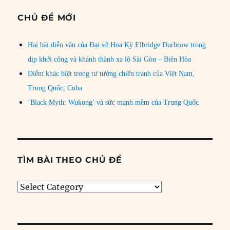
CHỦ ĐỀ MỚI
Hai bài diễn văn của Đại sứ Hoa Kỳ Elbridge Durbrow trong
dịp khởi công và khánh thành xa lộ Sài Gòn – Biên Hòa
Điểm khác biệt trong tư tưởng chiến tranh của Việt Nam,
Trung Quốc, Cuba
‘Black Myth: Wukong’ và sức mạnh mềm của Trung Quốc
TÌM BÀI THEO CHỦ ĐỀ
Tìm
bài
theo
chủ