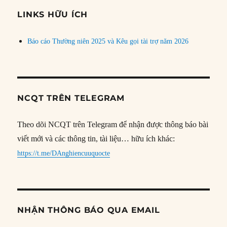
đề
LINKS HỮU ÍCH
Báo cáo Thường niên 2025 và Kêu gọi tài trợ năm 2026
NCQT TRÊN TELEGRAM
Theo dõi NCQT trên Telegram để nhận được thông báo bài
viết mới và các thông tin, tài liệu… hữu ích khác:
https://t.me/DAnghiencuuquocte
NHẬN THÔNG BÁO QUA EMAIL