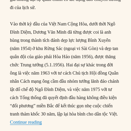
đi của lịch sử.
Vào thời kỳ đầu của Việt Nam Cộng Hòa, dưới thời Ngô
Đình Diệm, Dương Văn Minh đã từng được coi là anh
hùng trong thành tích đánh dẹp lực lượng Bình Xuyên
(năm 1954) ở khu Rừng Sác (ngoại vi Sài Gòn) và dẹp tan
quân đội của giáo phái Hòa Hảo (năm 1956), được thăng
chức Trung tướng (5.1.1956). Hai đại sự khác trong đời
ông là việc năm 1963 với tư cách Chủ tịch Hội đồng Quân
nhân Cách mạng ông cầm đầu nhóm tướng lãnh đảo chánh
lật đổ chế độ Ngô Đình Diệm, và việc năm 1975 với tư
cách Tổng thống đã quyết định đầu hàng không điều kiện
“đối phương” miền Bắc để kết thúc gọn nhẹ cuộc chiến
tranh thảm khốc 30 năm, lập lại hòa bình cho dân tộc Việt.
“Tản mạn về nhân vật lịch sử Dương Văn Minh
Continue reading