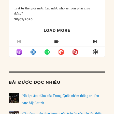
Trật tự thế giới mới: Các nước nhỏ sẽ luôn phải chịu
đựng?
30/07/2026
LOAD MORE
PREVIOUS
SHOW
NEXT
EPISODE
EPISODES
EPISO
Show
LIST
Podcast
Informat
BÀI ĐƯỢC ĐỌC NHIỀU
Nỗ lực âm thầm của Trung Quốc nhằm thống trị khu
vực Mỹ Latinh
Giai đoạn tiếp theo trong cuộc trấn áp các dân tộc thiểu