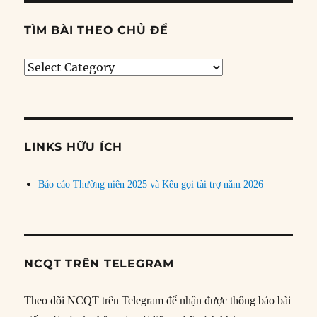
TÌM BÀI THEO CHỦ ĐỀ
Tìm
bài
theo
chủ
đề
LINKS HỮU ÍCH
Báo cáo Thường niên 2025 và Kêu gọi tài trợ năm 2026
NCQT TRÊN TELEGRAM
Theo dõi NCQT trên Telegram để nhận được thông báo bài