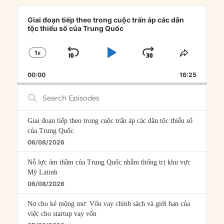
Audio
Player
Giai đoạn tiếp theo trong cuộc trấn áp các dân
tộc thiểu số của Trung Quốc
1
X
SKIP
PLAY
JUMP
CHANGE
SHARE
PLAYBACK
THIS
BACKWARD
PAUSE
FORWARD
00:00
RATE
16:25
EPISOD
Search
Episodes
Giai đoạn tiếp theo trong cuộc trấn áp các dân tộc thiểu số
của Trung Quốc
06/08/2026
Nỗ lực âm thầm của Trung Quốc nhằm thống trị khu vực
Mỹ Latinh
06/08/2026
Nợ cho kẻ mộng mơ: Vốn vay chính sách và giới hạn của
việc cho startup vay vốn