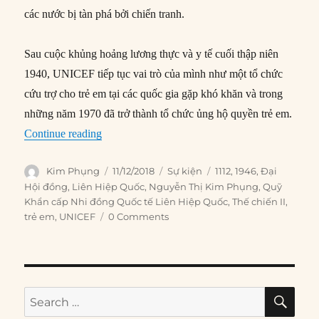
các nước bị tàn phá bởi chiến tranh.
Sau cuộc khủng hoảng lương thực và y tế cuối thập niên
1940, UNICEF tiếp tục vai trò của mình như một tổ chức
cứu trợ cho trẻ em tại các quốc gia gặp khó khăn và trong
những năm 1970 đã trở thành tổ chức ủng hộ quyền trẻ em.
“11/12/1946: Thành lập UNICEF”
Continue reading
Author
Posted
Categories
Tags
Kim Phụng
11/12/2018
Sự kiện
1112
,
1946
,
Đại
on
Hội đồng
,
Liên Hiệp Quốc
,
Nguyễn Thị Kim Phụng
,
Quỹ
Khẩn cấp Nhi đồng Quốc tế Liên Hiệp Quốc
,
Thế chiến II
,
trẻ em
,
UNICEF
0 Comments
SE
Search
for: