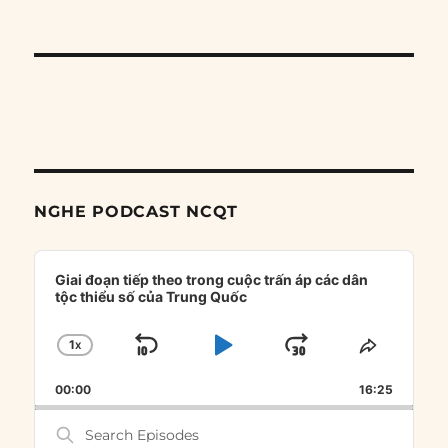
NGHE PODCAST NCQT
Audio
Player
Giai đoạn tiếp theo trong cuộc trấn áp các dân
tộc thiểu số của Trung Quốc
1
X
SKIP
PLAY
JUMP
CHANGE
SHARE
PLAYBACK
THIS
BACKWARD
PAUSE
FORWARD
00:00
RATE
16:25
EPISOD
Search
Episodes