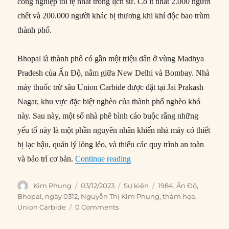
công nghiệp tồi tệ nhất trong lịch sử. Có ít nhất 2.000 người
chết và 200.000 người khác bị thương khi khí độc bao trùm
thành phố.
Bhopal là thành phố có gần một triệu dân ở vùng Madhya
Pradesh của Ấn Độ, nằm giữa New Delhi và Bombay. Nhà
máy thuốc trừ sâu Union Carbide được đặt tại Jai Prakash
Nagar, khu vực đặc biệt nghèo của thành phố nghèo khó
này. Sau này, một số nhà phê bình cáo buộc rằng những
yếu tố này là một phần nguyên nhân khiến nhà máy có thiết
bị lạc hậu, quản lý lỏng lẻo, và thiếu các quy trình an toàn
“03/12/1984: Nổ tại nhà máy t
và bảo trì cơ bản.
Continue reading
Author
Posted
Categories
Tags
Kim Phụng
03/12/2023
Sự kiện
1984
,
Ấn Độ
,
on
Bhopal
,
ngày 0312
,
Nguyễn Thị Kim Phụng
,
thảm họa
,
Union Carbide
0 Comments