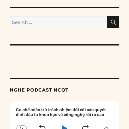
SE
Search
for:
NGHE PODCAST NCQT
Audio
Player
Cơ chế miễn trừ trách nhiệm đối với các quyết
định đầu tư khoa học và công nghệ rủi ro cao
1
X