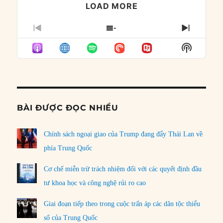
LOAD MORE
PREVIOUS
SHOW
NEXT
EPISODE
EPISODES
EPISO
Show
LIST
Podcast
Informat
BÀI ĐƯỢC ĐỌC NHIỀU
Chính sách ngoại giao của Trump đang đẩy Thái Lan về
phía Trung Quốc
Cơ chế miễn trừ trách nhiệm đối với các quyết định đầu
tư khoa học và công nghệ rủi ro cao
Giai đoạn tiếp theo trong cuộc trấn áp các dân tộc thiểu
số của Trung Quốc