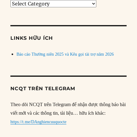
Tìm
bài
theo
chủ
đề
LINKS HỮU ÍCH
Báo cáo Thường niên 2025 và Kêu gọi tài trợ năm 2026
NCQT TRÊN TELEGRAM
Theo dõi NCQT trên Telegram để nhận được thông báo bài
viết mới và các thông tin, tài liệu… hữu ích khác:
https://t.me/DAnghiencuuquocte