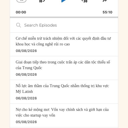
SKIP
PLAY
JUMP
CHANGE
SHARE
PLAYBACK
THIS
BACKWARD
PAUSE
FORWARD
00:00
RATE
55:10
EPISOD
Search
Episodes
Cơ chế miễn trừ trách nhiệm đối với các quyết định đầu tư
khoa học và công nghệ rủi ro cao
08/08/2026
Giai đoạn tiếp theo trong cuộc trấn áp các dân tộc thiểu số
của Trung Quốc
06/08/2026
Nỗ lực âm thầm của Trung Quốc nhằm thống trị khu vực
Mỹ Latinh
06/08/2026
Nợ cho kẻ mộng mơ: Vốn vay chính sách và giới hạn của
việc cho startup vay vốn
05/08/2026