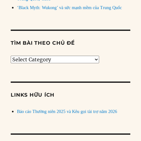
‘Black Myth: Wukong’ và sức mạnh mềm của Trung Quốc
TÌM BÀI THEO CHỦ ĐỀ
Tìm
bài
theo
chủ
đề
LINKS HỮU ÍCH
Báo cáo Thường niên 2025 và Kêu gọi tài trợ năm 2026