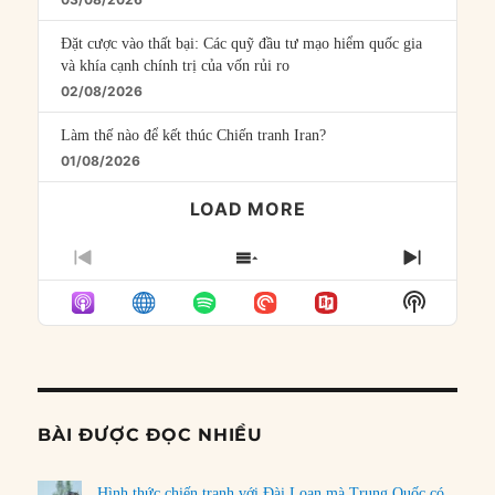
Đặt cược vào thất bại: Các quỹ đầu tư mạo hiểm quốc gia
và khía cạnh chính trị của vốn rủi ro
02/08/2026
Làm thế nào để kết thúc Chiến tranh Iran?
01/08/2026
LOAD MORE
PREVIOUS
SHOW
NEXT
EPISODE
EPISODES
EPISO
Show
LIST
Podcast
Informat
BÀI ĐƯỢC ĐỌC NHIỀU
Hình thức chiến tranh với Đài Loan mà Trung Quốc có