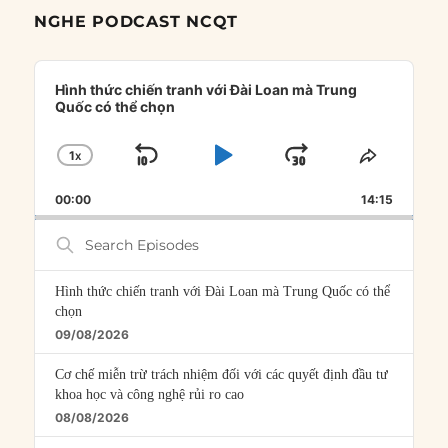
NGHE PODCAST NCQT
Audio
Player
Hình thức chiến tranh với Đài Loan mà Trung
Quốc có thể chọn
1
X
SKIP
PLAY
JUMP
CHANGE
SHARE
PLAYBACK
THIS
BACKWARD
PAUSE
FORWARD
00:00
RATE
14:15
EPISOD
Search
Episodes
Hình thức chiến tranh với Đài Loan mà Trung Quốc có thể
chọn
09/08/2026
Cơ chế miễn trừ trách nhiệm đối với các quyết định đầu tư
khoa học và công nghệ rủi ro cao
08/08/2026