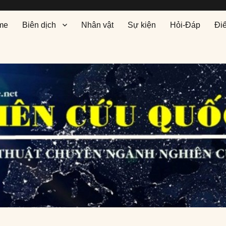
me
Biên dịch
Nhân vật
Sự kiện
Hỏi-Đáp
Đi