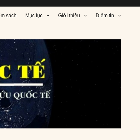
ểm sách
Mục lục
Giới thiệu
Điểm tin