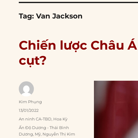
Tag:
Van Jackson
Chiến lược Châu Á
cụt?
Author
Kim Phụng
Posted
13/01/2022
on
Categories
An ninh CA-TBD
,
Hoa Kỳ
Tags
Ấn Độ Dương - Thái Bình
Dương
,
Mỹ
,
Nguyễn Thị Kim