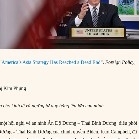
“
America’s Asia Strategy Has Reached a Dead End
“,
Foreign Policy
,
ị Kim Phụng
n cho kinh tế và ngừng tư duy bằng tên lửa của mình.
 một hội nghị về an ninh Ấn Độ Dương – Thái Bình Dương, điều phối
ương – Thái Bình Dương của chính quyền Biden, Kurt Campbell, đã