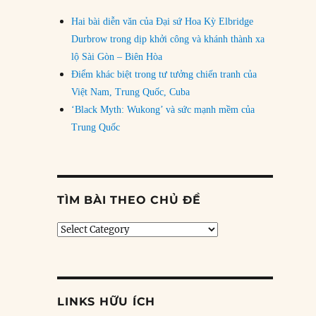
Hai bài diễn văn của Đại sứ Hoa Kỳ Elbridge
Durbrow trong dịp khởi công và khánh thành xa
lộ Sài Gòn – Biên Hòa
Điểm khác biệt trong tư tưởng chiến tranh của
Việt Nam, Trung Quốc, Cuba
‘Black Myth: Wukong’ và sức mạnh mềm của
Trung Quốc
TÌM BÀI THEO CHỦ ĐỀ
Tìm
bài
theo
chủ
đề
LINKS HỮU ÍCH