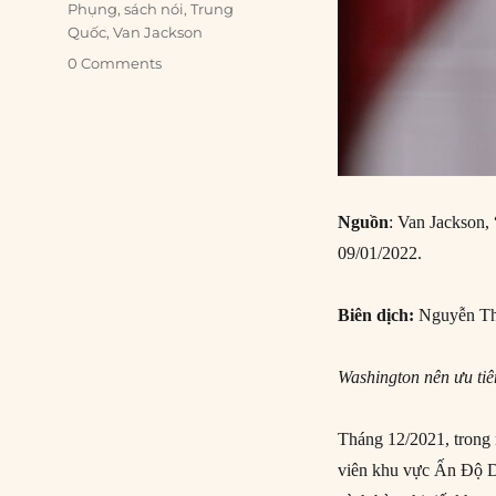
Phụng
,
sách nói
,
Trung
Quốc
,
Van Jackson
0 Comments
Nguồn
: Van Jackson, 
09/01/2022.
Biên dịch:
Nguyễn Th
Washington nên ưu tiê
Tháng 12/2021, trong
viên khu vực Ấn Độ D