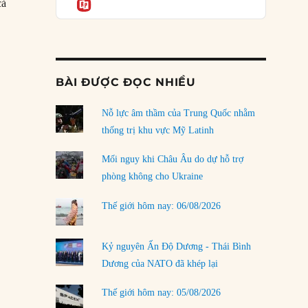
Informatio
03/08/2026
cả
Đặt cược vào thất bại: Các quỹ đầu tư mạo
hiểm quốc gia và khía cạnh chính trị của vốn
rủi ro
lược Châu Á của Mỹ đã đi vào ngõ cụt?”
02/08/2026
BÀI ĐƯỢC ĐỌC NHIỀU
Làm thế nào để kết thúc Chiến tranh Iran?
Nỗ lực âm thầm của Trung Quốc nhằm
01/08/2026
thống trị khu vực Mỹ Latinh
Chiến lược kế tiếp của Bắc Kinh ở Biển Đông
31/07/2026
Mối nguy khi Châu Âu do dự hỗ trợ
phòng không cho Ukraine
Trật tự thế giới mới: Các nước nhỏ sẽ luôn
phải chịu đựng?
Thế giới hôm nay: 06/08/2026
30/07/2026
Tập tìm cách chôn vùi bê bối chấn động vòng
Kỷ nguyên Ấn Độ Dương - Thái Bình
tròn thân cận của mình
Dương của NATO đã khép lại
29/07/2026
Thế giới hôm nay: 05/08/2026
LOAD MORE