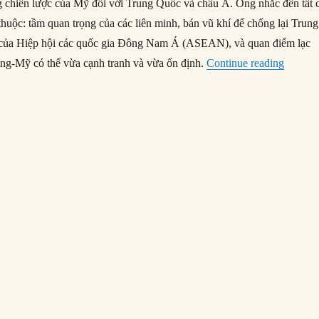
ung chiến lược của Mỹ đối với Trung Quốc và châu Á. Ông nhắc đến tất 
huộc: tầm quan trọng của các liên minh, bán vũ khí để chống lại Trung
âm của Hiệp hội các quốc gia Đông Nam Á (ASEAN), và quan điểm lạc
“Chiến 
ng-Mỹ có thể vừa cạnh tranh và vừa ổn định.
Continue reading