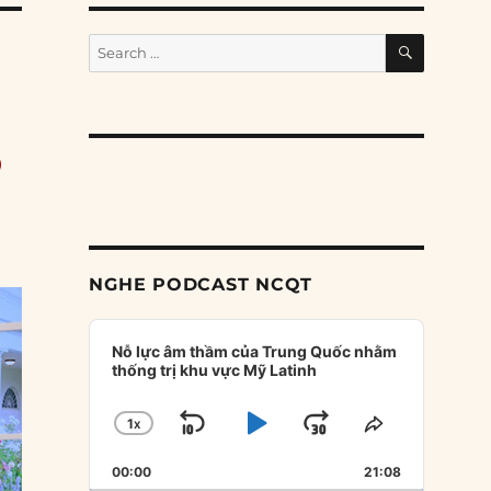
SEARCH
Search
for:
õ
NGHE PODCAST NCQT
Audio
Player
Nỗ lực âm thầm của Trung Quốc nhằm
thống trị khu vực Mỹ Latinh
1
X
SKIP
PLAY
JUMP
CHANGE
SHARE
PLAYBACK
THIS
BACKWARD
PAUSE
FORWARD
00:00
RATE
21:08
EPISODE