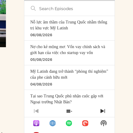
Search
Episodes
Nỗ lực âm thầm của Trung Quốc nhằm thống
trị khu vực Mỹ Latinh
06/08/2026
Nợ cho kẻ mộng mơ: Vốn vay chính sách và
giới hạn của việc cho startup vay vốn
05/08/2026
Mỹ Latinh đang trở thành “phòng thí nghiệm”
của phe cánh hữu mới
04/08/2026
Tại sao Trung Quốc phủ nhận cuộc gặp với
Ngoại trưởng Nhật Bản?
04/08/2026
PREVIOUS
SHOW
NEXT
EPISODE
EPISODES
EPISODE
Điểm mù chiến lược của Trump tại Thái Bình
Show
LIST
Dương
Podcast