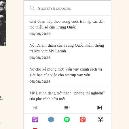
Search
Episodes
Giai đoạn tiếp theo trong cuộc trấn áp các dân
tộc thiểu số của Trung Quốc
06/08/2026
Nỗ lực âm thầm của Trung Quốc nhằm thống
trị khu vực Mỹ Latinh
06/08/2026
Nợ cho kẻ mộng mơ: Vốn vay chính sách và
giới hạn của việc cho startup vay vốn
05/08/2026
Mỹ Latinh đang trở thành “phòng thí nghiệm”
ổi
của phe cánh hữu mới
04/08/2026
PREVIOUS
SHOW
NEXT
EPISODE
EPISODES
EPISODE
Tại sao Trung Quốc phủ nhận cuộc gặp với
Show
LIST
ù
Ngoại trưởng Nhật Bản?
Podcast