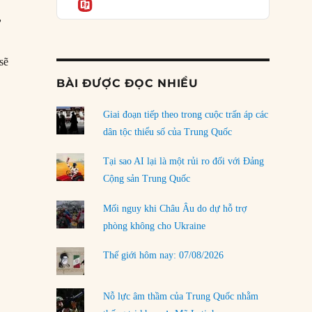
Informatio
04/08/2026
ư
Điểm mù chiến lược của Trump tại Thái Bình
Dương
03/08/2026
sẽ
g cho người Mỹ”
BÀI ĐƯỢC ĐỌC NHIỀU
Đặt cược vào thất bại: Các quỹ đầu tư mạo
hiểm quốc gia và khía cạnh chính trị của vốn
rủi ro
Giai đoạn tiếp theo trong cuộc trấn áp các
02/08/2026
dân tộc thiểu số của Trung Quốc
Làm thế nào để kết thúc Chiến tranh Iran?
Tại sao AI lại là một rủi ro đối với Đảng
01/08/2026
Cộng sản Trung Quốc
Chiến lược kế tiếp của Bắc Kinh ở Biển Đông
Mối nguy khi Châu Âu do dự hỗ trợ
31/07/2026
phòng không cho Ukraine
Trật tự thế giới mới: Các nước nhỏ sẽ luôn
Thế giới hôm nay: 07/08/2026
phải chịu đựng?
30/07/2026
Nỗ lực âm thầm của Trung Quốc nhằm
LOAD MORE