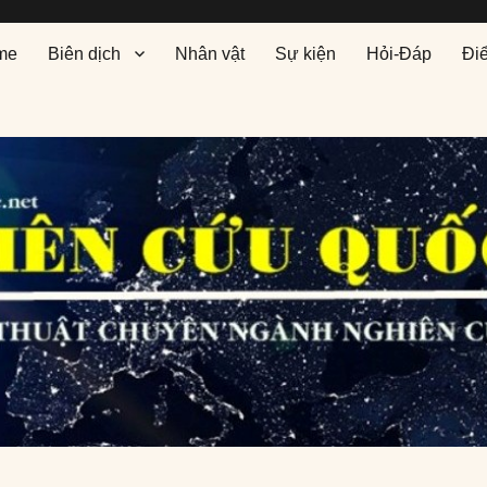
me
Biên dịch
Nhân vật
Sự kiện
Hỏi-Đáp
Đi