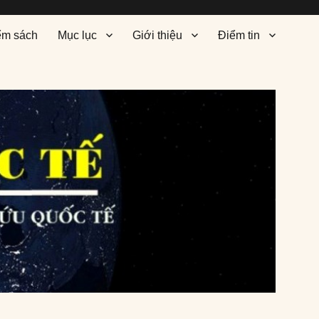
ểm sách
Mục lục
Giới thiệu
Điểm tin