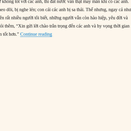
 không tốt với các anh, thì đất nước vẫn thật may mắn khi có các anh.
theo dõi, bị nghe lén; con cái các anh bị sa thải. Thế nhưng, ngay cả nh
 tên rất nhiều người tôi biết, những người vẫn còn hào hiệp, yêu đời và
i thêm, “Xin gửi lời chào trân trọng đến các anh và hy vọng thời gian 
“Khi chủ nghĩa cộng sản truyền cảm hứn
n tốt hơn.”
Continue reading