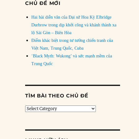
CHỦ ĐỀ MỚI
Hai bài diễn văn của Đại sứ Hoa Kỳ Elbridge
Durbrow trong dịp khởi công và khánh thành xa
lộ Sài Gòn – Biên Hòa
Điểm khác biệt trong tư tưởng chiến tranh của
Việt Nam, Trung Quốc, Cuba
‘Black Myth: Wukong’ và sức mạnh mềm của
Trung Quốc
TÌM BÀI THEO CHỦ ĐỀ
Tìm
bài
theo
chủ
đề