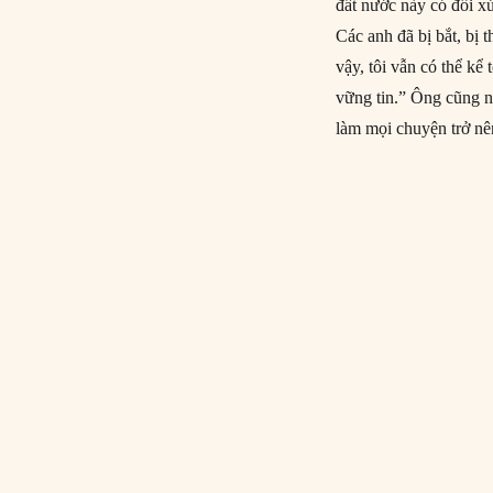
đất nước này có đối xử
Các anh đã bị bắt, bị 
vậy, tôi vẫn có thể kể
vững tin.” Ông cũng nó
làm mọi chuyện trở nê