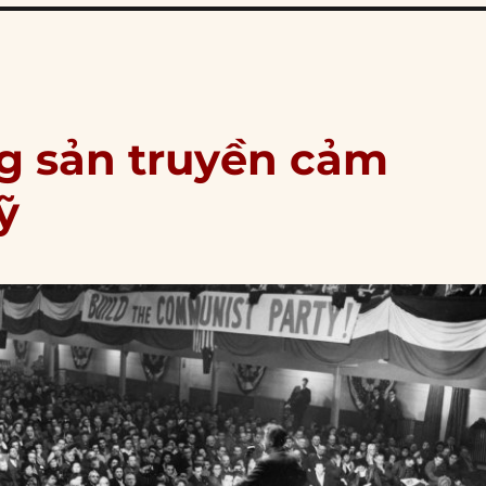
g sản truyền cảm
ỹ