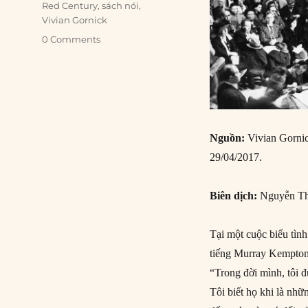
Red Century
,
sách nói
,
Vivian Gornick
0 Comments
Nguồn:
Vivian Gornic
29/04/2017.
Biên dịch:
Nguyễn Th
Tại một cuộc biểu tìn
tiếng Murray Kempton 
“Trong đời mình, tôi đ
Tôi biết họ khi là nh