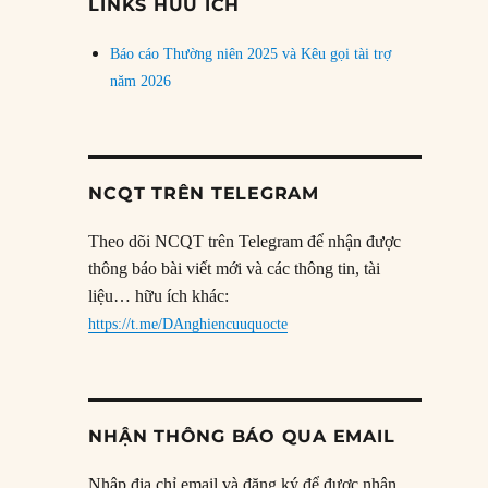
LINKS HỮU ÍCH
Báo cáo Thường niên 2025 và Kêu gọi tài trợ
năm 2026
NCQT TRÊN TELEGRAM
Theo dõi NCQT trên Telegram để nhận được
thông báo bài viết mới và các thông tin, tài
liệu… hữu ích khác:
https://t.me/DAnghiencuuquocte
NHẬN THÔNG BÁO QUA EMAIL
Nhập địa chỉ email và đăng ký để được nhận