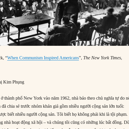
k, “
When Communism Inspired Americans
”,
The New York Times
,
ị Kim Phụng
h ở thành phố New York vào năm 1962, nhà báo theo chủ nghĩa tự do n
đã chia sẻ trước nhóm khán giả gồm nhiều người cộng sản lớn tuổi:
ược biết nhiều người cộng sản. Tôi biết họ không phải khi là tội phạm.
ững nhà hoạt động xã hội – và chúng tôi cũng có những lúc bất đồng. D