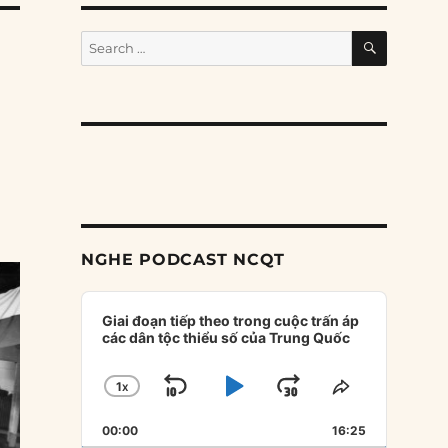
SEARCH
Search
for:
NGHE PODCAST NCQT
Audio
Player
Giai đoạn tiếp theo trong cuộc trấn áp
các dân tộc thiểu số của Trung Quốc
1
X
SKIP
PLAY
JUMP
CHANGE
SHARE
PLAYBACK
THIS
BACKWARD
PAUSE
FORWARD
00:00
RATE
16:25
EPISODE