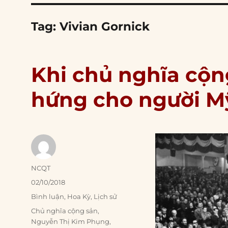
Tag:
Vivian Gornick
Khi chủ nghĩa cộn
hứng cho người M
Author
NCQT
Posted
02/10/2018
on
Categories
Bình luận
,
Hoa Kỳ
,
Lịch sử
Tags
Chủ nghĩa cộng sản
,
Nguyễn Thị Kim Phụng
,