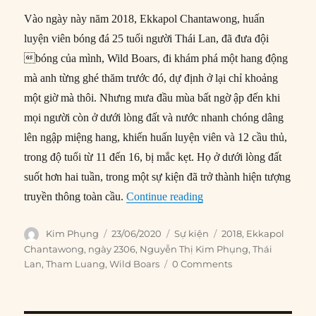
Vào ngày này năm 2018, Ekkapol Chantawong, huấn
luyện viên bóng đá 25 tuổi người Thái Lan, đã đưa đội
bóng của mình, Wild Boars, đi khám phá một hang động
mà anh từng ghé thăm trước đó, dự định ở lại chỉ khoảng
một giờ mà thôi. Nhưng mưa đầu mùa bất ngờ ập đến khi
mọi người còn ở dưới lòng đất và nước nhanh chóng dâng
lên ngập miệng hang, khiến huấn luyện viên và 12 cầu thủ,
trong độ tuổi từ 11 đến 16, bị mắc kẹt. Họ ở dưới lòng đất
suốt hơn hai tuần, trong một sự kiện đã trở thành hiện tượng
“23/06/2018: Đội bóng đ
truyền thông toàn cầu.
Continue reading
Author
Posted
Categories
Tags
Kim Phụng
23/06/2020
Sự kiện
2018
,
Ekkapol
on
Chantawong
,
ngày 2306
,
Nguyễn Thị Kim Phụng
,
Thái
Lan
,
Tham Luang
,
Wild Boars
0 Comments