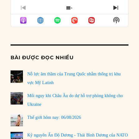
PREVIOUS
SHOW
NEXT
EPISODE
EPISODES
EPISO
Show
LIST
Podcast
Informat
BÀI ĐƯỢC ĐỌC NHIỀU
Nỗ lực âm thầm của Trung Quốc nhằm thống trị khu
vực Mỹ Latinh
Mối nguy khi Châu Âu do dự hỗ trợ phòng không cho
Ukraine
Thế giới hôm nay: 06/08/2026
Kỷ nguyên Ấn Độ Dương - Thái Bình Dương của NATO