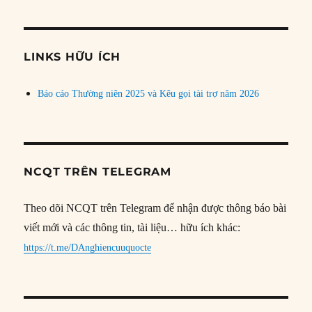
theo
chủ
đề
LINKS HỮU ÍCH
Báo cáo Thường niên 2025 và Kêu gọi tài trợ năm 2026
NCQT TRÊN TELEGRAM
Theo dõi NCQT trên Telegram để nhận được thông báo bài
viết mới và các thông tin, tài liệu… hữu ích khác:
https://t.me/DAnghiencuuquocte