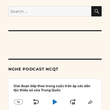
SE
Search
for:
NGHE PODCAST NCQT
Audio
Player
Giai đoạn tiếp theo trong cuộc trấn áp các dân
tộc thiểu số của Trung Quốc
1
X
SKIP
PLAY
JUMP
CHANGE
SHARE
PLAYBACK
THIS