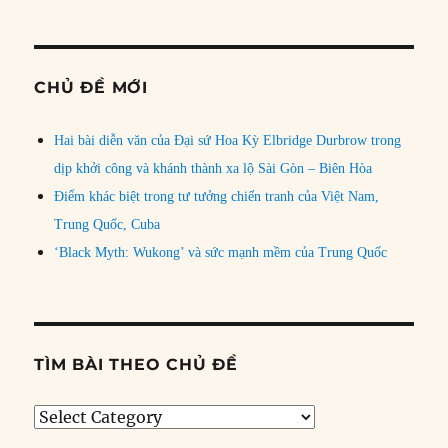
CHỦ ĐỀ MỚI
Hai bài diễn văn của Đại sứ Hoa Kỳ Elbridge Durbrow trong
dịp khởi công và khánh thành xa lộ Sài Gòn – Biên Hòa
Điểm khác biệt trong tư tưởng chiến tranh của Việt Nam,
Trung Quốc, Cuba
‘Black Myth: Wukong’ và sức mạnh mềm của Trung Quốc
TÌM BÀI THEO CHỦ ĐỀ
Tìm
bài