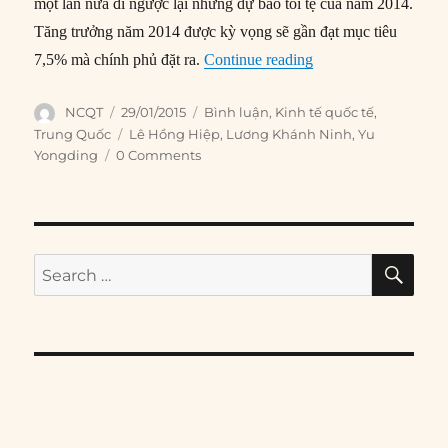
một lần nữa đi ngược lại những dự báo tồi tệ của năm 2014.
Tăng trưởng năm 2014 được kỳ vọng sẽ gần đạt mục tiêu
“Kinh tế Trung Quốc
7,5% mà chính phủ đặt ra.
Continue reading
Author
Posted
Categories
NCQT
29/01/2015
Bình luận
,
Kinh tế quốc tế
,
on
Tags
Trung Quốc
Lê Hồng Hiệp
,
Lương Khánh Ninh
,
Yu
Yongding
0 Comments
SE
Search
for: