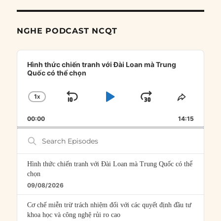
NGHE PODCAST NCQT
Audio
Player
Hình thức chiến tranh với Đài Loan mà Trung
Quốc có thể chọn
1
X
SKIP
PLAY
JUMP
CHANGE
SHARE
PLAYBACK
THIS
BACKWARD
PAUSE
FORWARD
00:00
RATE
14:15
EPISOD
Search
Episodes
Hình thức chiến tranh với Đài Loan mà Trung Quốc có thể
chọn
09/08/2026
Cơ chế miễn trừ trách nhiệm đối với các quyết định đầu tư
khoa học và công nghệ rủi ro cao