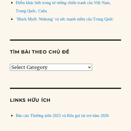
Điểm khác biệt trong tư tưởng chiến tranh của Việt Nam,
Trung Quốc, Cuba
‘Black Myth: Wukong’ và sức mạnh mềm của Trung Quốc
TÌM BÀI THEO CHỦ ĐỀ
Tìm
bài
theo
chủ
đề
LINKS HỮU ÍCH
Báo cáo Thường niên 2025 và Kêu gọi tài trợ năm 2026