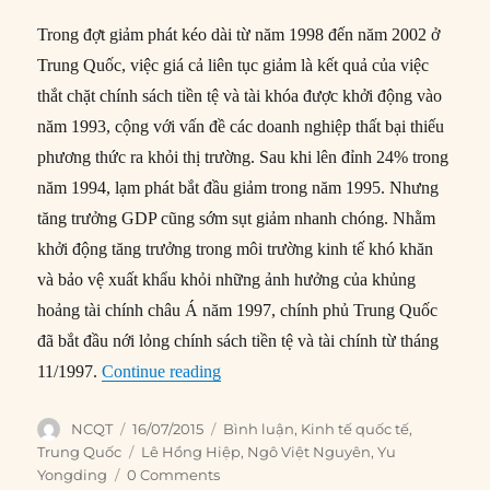
Trong đợt giảm phát kéo dài từ năm 1998 đến năm 2002 ở
Trung Quốc, việc giá cả liên tục giảm là kết quả của việc
thắt chặt chính sách tiền tệ và tài khóa được khởi động vào
năm 1993, cộng với vấn đề các doanh nghiệp thất bại thiếu
phương thức ra khỏi thị trường. Sau khi lên đỉnh 24% trong
năm 1994, lạm phát bắt đầu giảm trong năm 1995. Nhưng
tăng trưởng GDP cũng sớm sụt giảm nhanh chóng. Nhằm
khởi động tăng trưởng trong môi trường kinh tế khó khăn
và bảo vệ xuất khẩu khỏi những ảnh hưởng của khủng
hoảng tài chính châu Á năm 1997, chính phủ Trung Quốc
đã bắt đầu nới lỏng chính sách tiền tệ và tài chính từ tháng
“Trung Quốc có thể đánh bại giảm phá
11/1997.
Continue reading
Author
Posted
Categories
NCQT
16/07/2015
Bình luận
,
Kinh tế quốc tế
,
on
Tags
Trung Quốc
Lê Hồng Hiệp
,
Ngô Việt Nguyên
,
Yu
Yongding
0 Comments