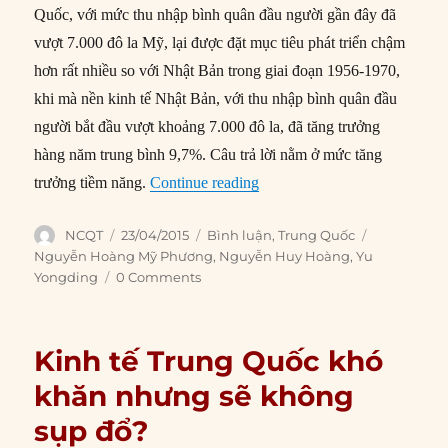
Quốc, với mức thu nhập bình quân đầu người gần đây đã
vượt 7.000 đô la Mỹ, lại được đặt mục tiêu phát triển chậm
hơn rất nhiều so với Nhật Bản trong giai đoạn 1956-1970,
khi mà nền kinh tế Nhật Bản, với thu nhập bình quân đầu
người bắt đầu vượt khoảng 7.000 đô la, đã tăng trưởng
hàng năm trung bình 9,7%. Câu trả lời nằm ở mức tăng
“Tăng trưởng chậm lại: Cơ h
trưởng tiềm năng.
Continue reading
Author
Posted
Categories
Tags
NCQT
23/04/2015
Bình luận
,
Trung Quốc
on
Nguyễn Hoàng Mỹ Phương
,
Nguyễn Huy Hoàng
,
Yu
Yongding
0 Comments
Kinh tế Trung Quốc khó
khăn nhưng sẽ không
sụp đổ?