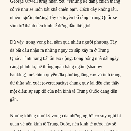
George Orwell từng nhận xét: “Những kẻ đang chiến thắng
có vẻ như sẽ luôn bất khả chiến bại”. Cách đây không lâu,
nhiều người phương Tây đã tuyên bố rằng Trung Quốc sẽ
sớm trở thành nền kinh tế đứng đầu thế giới.
Dù vậy, trong vòng hai năm qua nhiều người phương Tây
đã bắt đầu nhận ra những nguy cơ sắp xảy ra ở Trung
Quốc. Tình trạng bất ổn lao động, bong bóng nhà đất ngày
càng phình to, hệ thống ngân hàng ngầm (shadow
banking), nợ chính quyền địa phương tăng cao và tình trạng
dư thừa sản xuất (overcapacity) chung quy lại đều cho thấy
một điều: sự sụp đổ của nền kinh tế Trung Quốc đang đến
gần.
Nhưng không như kỳ vọng của những người có suy nghĩ bi
quan về nền kinh tế Trung Quốc, nền kinh tế nước này sẽ