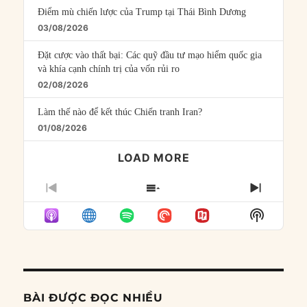
Điểm mù chiến lược của Trump tại Thái Bình Dương
03/08/2026
Đặt cược vào thất bại: Các quỹ đầu tư mạo hiểm quốc gia
và khía cạnh chính trị của vốn rủi ro
02/08/2026
Làm thế nào để kết thúc Chiến tranh Iran?
01/08/2026
LOAD MORE
PREVIOUS
SHOW
NEXT
EPISODE
EPISODES
EPISO
Show
LIST
Podcast
Informat
BÀI ĐƯỢC ĐỌC NHIỀU