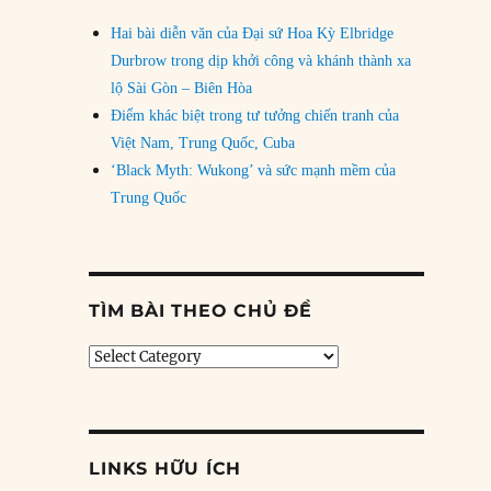
Hai bài diễn văn của Đại sứ Hoa Kỳ Elbridge
Durbrow trong dịp khởi công và khánh thành xa
lộ Sài Gòn – Biên Hòa
Điểm khác biệt trong tư tưởng chiến tranh của
Việt Nam, Trung Quốc, Cuba
‘Black Myth: Wukong’ và sức mạnh mềm của
Trung Quốc
TÌM BÀI THEO CHỦ ĐỀ
Tìm
bài
theo
chủ
đề
LINKS HỮU ÍCH