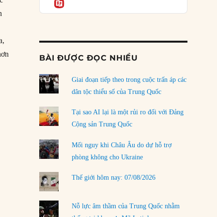
Informatio
04/08/2026
n
Điểm mù chiến lược của Trump tại Thái Bình
Dương
a,
03/08/2026
hơn
BÀI ĐƯỢC ĐỌC NHIỀU
Đặt cược vào thất bại: Các quỹ đầu tư mạo
ầu chọn phe”
hiểm quốc gia và khía cạnh chính trị của vốn
rủi ro
Giai đoạn tiếp theo trong cuộc trấn áp các
02/08/2026
dân tộc thiểu số của Trung Quốc
Làm thế nào để kết thúc Chiến tranh Iran?
Tại sao AI lại là một rủi ro đối với Đảng
01/08/2026
Cộng sản Trung Quốc
Chiến lược kế tiếp của Bắc Kinh ở Biển Đông
Mối nguy khi Châu Âu do dự hỗ trợ
31/07/2026
phòng không cho Ukraine
Trật tự thế giới mới: Các nước nhỏ sẽ luôn
Thế giới hôm nay: 07/08/2026
phải chịu đựng?
30/07/2026
Nỗ lực âm thầm của Trung Quốc nhằm
LOAD MORE