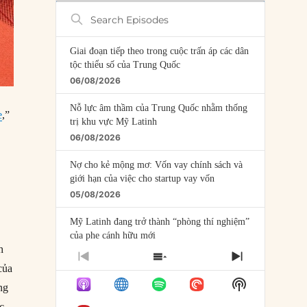
Search
Episodes
Giai đoạn tiếp theo trong cuộc trấn áp các dân
tộc thiểu số của Trung Quốc
06/08/2026
Nỗ lực âm thầm của Trung Quốc nhằm thống
e
,”
trị khu vực Mỹ Latinh
06/08/2026
Nợ cho kẻ mộng mơ: Vốn vay chính sách và
giới hạn của việc cho startup vay vốn
05/08/2026
Mỹ Latinh đang trở thành “phòng thí nghiệm”
của phe cánh hữu mới
h
04/08/2026
PREVIOUS
SHOW
NEXT
của
EPISODE
EPISODES
EPISODE
Tại sao Trung Quốc phủ nhận cuộc gặp với
Show
ng
LIST
Ngoại trưởng Nhật Bản?
Podcast
c