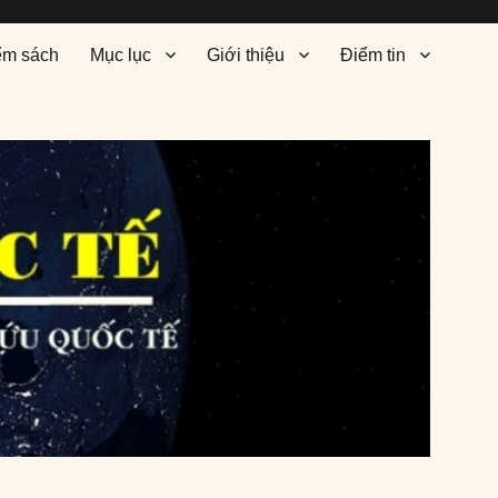
ểm sách
Mục lục
Giới thiệu
Điểm tin