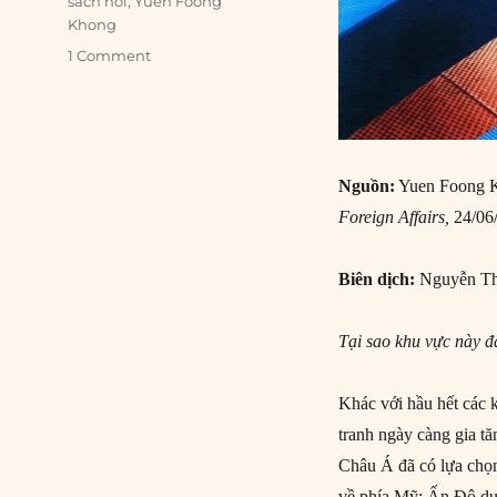
sách nói
,
Yuen Foong
Khong
1 Comment
Nguồn:
Yuen Foong K
Foreign Affairs,
24/06
Biên dịch:
Nguyễn Th
Tại sao khu vực này 
Khác với hầu hết các 
tranh ngày càng gia t
Châu Á đã có lựa chọn
về phía Mỹ; Ấn Độ dườ