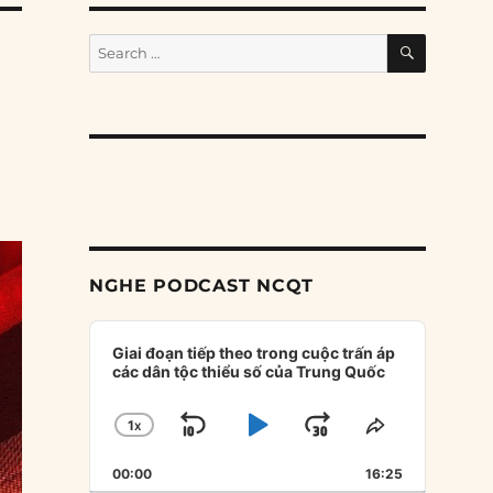
SEARCH
Search
for:
NGHE PODCAST NCQT
Audio
Player
Giai đoạn tiếp theo trong cuộc trấn áp
các dân tộc thiểu số của Trung Quốc
1
X
SKIP
PLAY
JUMP
CHANGE
SHARE
PLAYBACK
THIS
BACKWARD
PAUSE
FORWARD
00:00
RATE
16:25
EPISODE