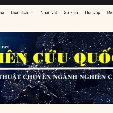
me
Biên dịch
Nhân vật
Sự kiện
Hỏi-Đáp
Đi