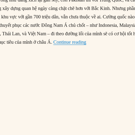
g xây dựng quan hệ ngày càng chặt chẽ hơn với Bắc Kinh. Nhưng phầ
hu vực với gần 700 triệu dân, vẫn chưa thuộc về ai. Cường quốc nào
 thuyết phục các nước Đông Nam Á chủ chốt – như Indonesia, Malaysi
, Thái Lan, và Việt Nam – đi theo đường lối của mình sẽ có cơ hội tốt 
“Đông Nam Á đang bắt đ
mục tiêu của mình ở châu Á.
Continue reading