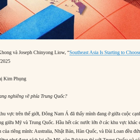
hong và Joseph Chinyong Liow, “
Southeast Asia Is Starting to Choos
/2025
ị Kim Phụng
đang nghiêng về phía Trung Quốc?
khu vực trên thế giới, Đông Nam Á đã thấy mình đang ở giữa cuộc cạn
ăng giữa Mỹ và Trung Quốc. Hầu hết các nước lớn ở các khu vực khác 
 của riêng mình: Australia, Nhật Bản, Hàn Quốc, và Đài Loan đều đứ
ng như đang xích lại gần Mỹ, còn Pakistan thì với Trung Quốc; và cá