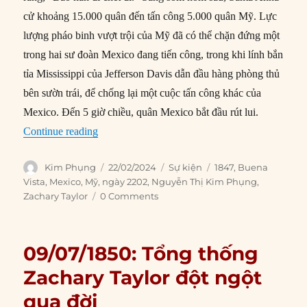
cử khoảng 15.000 quân đến tấn công 5.000 quân Mỹ. Lực
lượng pháo binh vượt trội của Mỹ đã có thể chặn đứng một
trong hai sư đoàn Mexico đang tiến công, trong khi lính bắn
tỉa Mississippi của Jefferson Davis dẫn đầu hàng phòng thủ
bên sườn trái, để chống lại một cuộc tấn công khác của
Mexico. Đến 5 giờ chiều, quân Mexico bắt đầu rút lui.
“22/02/1847: Trận Buena Vista bắt đầu”
Continue reading
Author
Posted
Categories
Tags
Kim Phụng
22/02/2024
Sự kiện
1847
,
Buena
on
Vista
,
Mexico
,
Mỹ
,
ngày 2202
,
Nguyễn Thị Kim Phụng
,
Zachary Taylor
0 Comments
09/07/1850: Tổng thống
Zachary Taylor đột ngột
qua đời