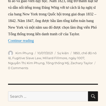
tủ áo và giáo viên dạy học. Năm 1823, ông trở thành luật sư
và dần nổi tiếng trong Đảng Whig với tư cách là hạ nghị sĩ
của bang New York trong Quốc hội trong giai đoạn 1832 –
1842. Năm 1847, ông được bầu làm tổng kiểm toán bang
New York và một năm sau đó được chọn làm ứng viên Phó
Tổng thống trong liên danh tranh cử của Taylor.
“10/07/1850: Millard Fillmore trở thành Tổng 
Continue reading
Author
Posted
Categories
Tags
Kim Phụng
10/07/2021
Sự kiện
1850
,
chế độ nô
on
lệ
,
Fugitive Slave Law
,
Millard Fillmore
,
ngày 1007
,
Nguyễn Thị Kim Phụng
,
Tổng thống Mỹ
,
Zachary Taylor
0 Comments
SE
Search
for: