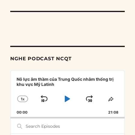
NGHE PODCAST NCQT
Audio
Player
Nỗ lực âm thầm của Trung Quốc nhằm thống trị
khu vực Mỹ Latinh
1
X
SKIP
PLAY
JUMP
CHANGE
SHARE
PLAYBACK
THIS
BACKWARD
PAUSE
FORWARD
00:00
RATE
21:08
EPISOD
Search
Episodes