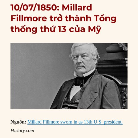
10/07/1850: Millard
Fillmore trở thành Tổng
thống thứ 13 của Mỹ
Nguồn:
Millard Fillmore sworn in as 13th U.S. president,
History.com