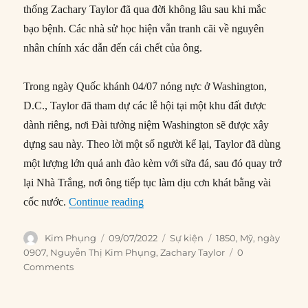
thống Zachary Taylor đã qua đời không lâu sau khi mắc
bạo bệnh. Các nhà sử học hiện vẫn tranh cãi về nguyên
nhân chính xác dẫn đến cái chết của ông.
Trong ngày Quốc khánh 04/07 nóng nực ở Washington,
D.C., Taylor đã tham dự các lễ hội tại một khu đất được
dành riêng, nơi Đài tưởng niệm Washington sẽ được xây
dựng sau này. Theo lời một số người kể lại, Taylor đã dùng
một lượng lớn quả anh đào kèm với sữa đá, sau đó quay trở
lại Nhà Trắng, nơi ông tiếp tục làm dịu cơn khát bằng vài
“09/07/1850: Tổng thống Zachary Tay
cốc nước.
Continue reading
Author
Posted
Categories
Tags
Kim Phụng
09/07/2022
Sự kiện
1850
,
Mỹ
,
ngày
on
0907
,
Nguyễn Thị Kim Phụng
,
Zachary Taylor
0
Comments