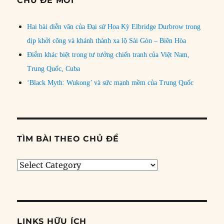
CHỦ ĐỀ MỚI
Hai bài diễn văn của Đại sứ Hoa Kỳ Elbridge Durbrow trong
dịp khởi công và khánh thành xa lộ Sài Gòn – Biên Hòa
Điểm khác biệt trong tư tưởng chiến tranh của Việt Nam,
Trung Quốc, Cuba
‘Black Myth: Wukong’ và sức mạnh mềm của Trung Quốc
TÌM BÀI THEO CHỦ ĐỀ
Tìm
bài
theo
chủ
đề
LINKS HỮU ÍCH