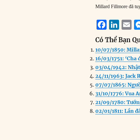
Millard Fillmore đã tu
F
Li
E
a
n
Có Thể Bạn Q
c
k
a
10/07/1850: Milla
e
e
l
16/03/1751: ‘Cha
b
d
03/04/1942: Nhật
o
I
24/11/1963: Jack 
o
n
07/07/1865: Người
k
31/10/1776: Vua A
21/09/1780: Tướn
02/01/1811: Lần đ