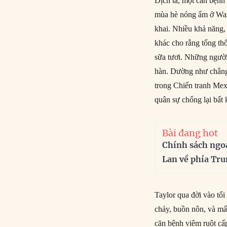
Dịch tả, một căn bệnh
mùa hè nóng ẩm ở Wash
khai. Nhiều khả năng,
khác cho rằng tổng thố
sữa tươi. Những người
hàn. Dường như chẳng 
trong Chiến tranh Mexi
quân sự chống lại bất 
Bài đang hot
Chính sách ngo
Lan về phía Tr
Taylor qua đời vào tối
chảy, buồn nôn, và mấ
căn bệnh viêm ruột cấ