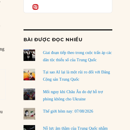
Podcast
g
của phe cánh hữu mới
Informatio
04/08/2026
n
Tại sao Trung Quốc phủ nhận cuộc gặp với
i
Ngoại trưởng Nhật Bản?
g
04/08/2026
BÀI ĐƯỢC ĐỌC NHIỀU
Điểm mù chiến lược của Trump tại Thái Bình
ông
Dương
Giai đoạn tiếp theo trong cuộc trấn áp các
03/08/2026
dân tộc thiểu số của Trung Quốc
Đặt cược vào thất bại: Các quỹ đầu tư mạo
Tại sao AI lại là một rủi ro đối với Đảng
hiểm quốc gia và khía cạnh chính trị của vốn
Cộng sản Trung Quốc
rủi ro
02/08/2026
Mối nguy khi Châu Âu do dự hỗ trợ
phòng không cho Ukraine
Làm thế nào để kết thúc Chiến tranh Iran?
01/08/2026
Thế giới hôm nay: 07/08/2026
êu
Chiến lược kế tiếp của Bắc Kinh ở Biển Đông
31/07/2026
Nỗ lực âm thầm của Trung Quốc nhằm