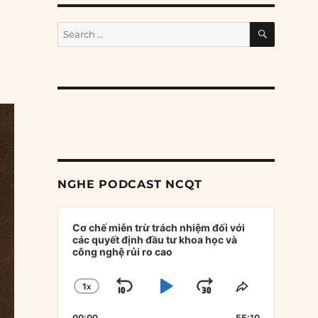
SEARCH
Search
for:
NGHE PODCAST NCQT
Audio
Player
Cơ chế miễn trừ trách nhiệm đối với
các quyết định đầu tư khoa học và
công nghệ rủi ro cao
1
X
SKIP
PLAY
JUMP
CHANGE
SHARE
PLAYBACK
THIS
BACKWARD
PAUSE
FORWARD
00:00
55:10