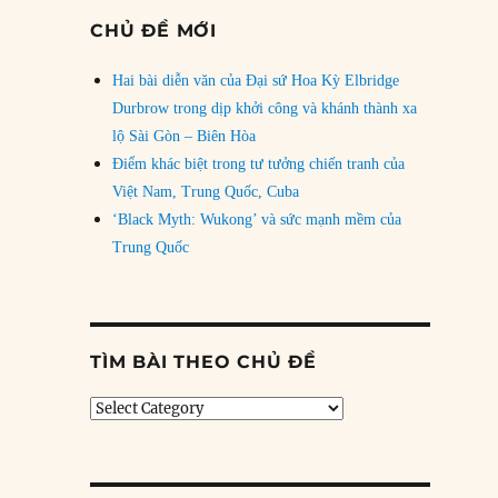
CHỦ ĐỀ MỚI
Hai bài diễn văn của Đại sứ Hoa Kỳ Elbridge
Durbrow trong dịp khởi công và khánh thành xa
lộ Sài Gòn – Biên Hòa
Điểm khác biệt trong tư tưởng chiến tranh của
Việt Nam, Trung Quốc, Cuba
‘Black Myth: Wukong’ và sức mạnh mềm của
Trung Quốc
TÌM BÀI THEO CHỦ ĐỀ
Tìm
bài
theo
chủ