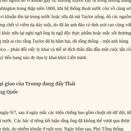
 chết người do vi khuẩn gây ra, thường xuyên xảy ra trong những thán
ington trong thập niên 1800, khi hệ thống thoát nước còn vô cùng sơ
 vi khuẩn tồn tại trong nước hoặc sữa đá mà Taylor uống, dù các nguồ
ng chết vì viêm dạ dày ruột, do đã ăn anh đào có tính axit cao cùng vớ
 khác nữa lại nghi ngờ ông bị ngộ độc thực phẩm hoặc mắc sốt thươn
một ai cho rằng Taylor đã bị hãm hại, dù tổng thống – một anh hùng
co – phản đối việc ly khai và thề sẽ đích thân dẫn đầu một cuộc tấn c
kỳ tiểu bang nào đe dọa ly khai khỏi Liên minh.
ại giao của Trump đang đẩy Thái
ung Quốc
 ngày 9/7, sau 4 ngày mắc các triệu chứng bao gồm chuột rút dữ dội, ti
t nước. Các bác sĩ riêng kết luận rằng ông đã không thể vượt qua được
p tính, do nhiễm khuẩn ở ruột non. Ngày hôm sau, Phó Tổng thống