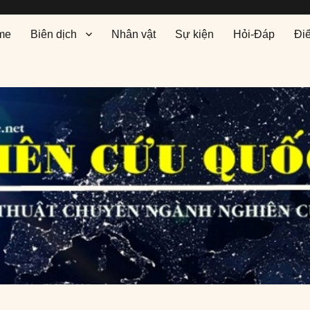
me
Biên dịch
Nhân vật
Sự kiện
Hỏi-Đáp
Đi