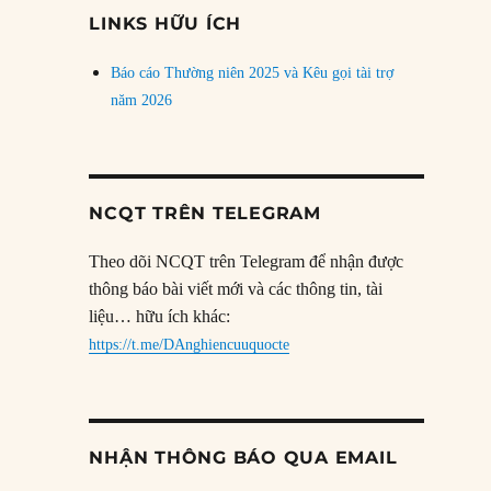
đề
LINKS HỮU ÍCH
Báo cáo Thường niên 2025 và Kêu gọi tài trợ
năm 2026
NCQT TRÊN TELEGRAM
Theo dõi NCQT trên Telegram để nhận được
thông báo bài viết mới và các thông tin, tài
liệu… hữu ích khác:
https://t.me/DAnghiencuuquocte
NHẬN THÔNG BÁO QUA EMAIL