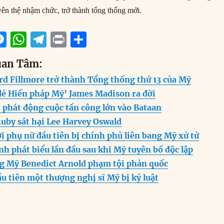
yên thệ nhậm chức, trở thành tổng thống mới.
M
W
T
P
S
m
e
h
el
ri
h
uan Tâm:
i
ss
at
e
n
a
rd Fillmore trở thành Tổng thống thứ 13 của Mỹ
e
s
g
t
re
 đẻ Hiến pháp Mỹ’ James Madison ra đời
n
A
r
 phát động cuộc tấn công lớn vào Bataan
g
p
a
Ruby sát hại Lee Harvey Oswald
er
p
m
 phụ nữ đầu tiên bị chính phủ liên bang Mỹ xử tử
nh phát biểu lần đầu sau khi Mỹ tuyên bố độc lập
g Mỹ Benedict Arnold phạm tội phản quốc
ầu tiên một thượng nghị sĩ Mỹ bị kỷ luật