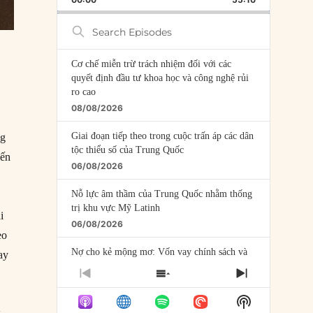
RATE
EPISODE
Search
Episodes
Cơ chế miễn trừ trách nhiệm đối với các
quyết định đầu tư khoa học và công nghệ rủi
ro cao
08/08/2026
Giai đoạn tiếp theo trong cuộc trấn áp các dân
ng
tộc thiểu số của Trung Quốc
đến
06/08/2026
Nỗ lực âm thầm của Trung Quốc nhằm thống
trị khu vực Mỹ Latinh
i
06/08/2026
eo
Nợ cho kẻ mộng mơ: Vốn vay chính sách và
ay
giới hạn của việc cho startup vay vốn
PREVIOUS
SHOW
NEXT
05/08/2026
EPISODE
EPISODES
EPISODE
Show
LIST
Mỹ Latinh đang trở thành “phòng thí nghiệm”