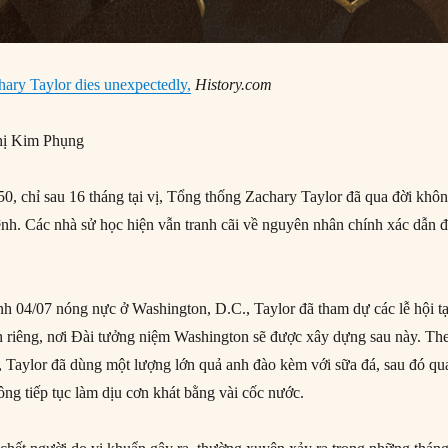
hary Taylor dies unexpectedly,
History.com
ị Kim Phụng
, chỉ sau 16 tháng tại vị, Tổng thống Zachary Taylor đã qua đời khô
ệnh. Các nhà sử học hiện vẫn tranh cãi về nguyên nhân chính xác dẫn 
 04/07 nóng nực ở Washington, D.C., Taylor đã tham dự các lễ hội tạ
 riêng, nơi Đài tưởng niệm Washington sẽ được xây dựng sau này. Th
ại, Taylor đã dùng một lượng lớn quả anh đào kèm với sữa đá, sau đó qu
 ông tiếp tục làm dịu cơn khát bằng vài cốc nước.