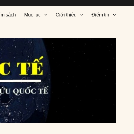
ểm sách
Mục lục
Giới thiệu
Điểm tin