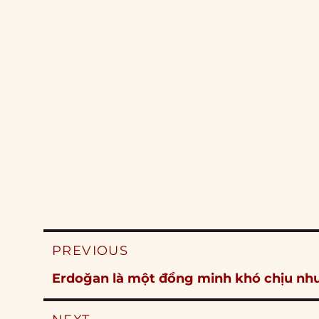
Post
PREVIOUS
navigation
Previous
Erdoğan là một đồng minh khó chịu như
post: