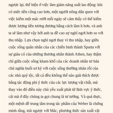
ngược lại, thể hiện ở việc làm giảm năng suất lao động: khi
có mức tiền công cao hơn, một người nông dân quen với
việc kiếm một mác rưỡi mỗi ngày sẽ cảm thấy có thể kiếm
được lượng tiền tương đương bằng cách làm ít hơn, và anh
ta sẽ làm như vậy bởi anh ta đề cao sự nghỉ ngơi hơn so với
thu nhập. Lựa chọn nghỉ ngơi thay vì thu nhập, hay giữa
cuộc sống quân nhân của các chiến binh thành Sparta với
sự giàu có của những thương nhân thành Athen, hay thậm
chí giữa cuộc sống kham khổ của các doanh nhân tư bản
chủ nghĩa buổi sơ kỳ với cuộc sống thường nhàn rỗi của
các nhà quý tộc, tất cả đều không thể nào giải thích được
bằng tác động phi ý thức của các lực lượng vật chất, mà
thay vào đó điều này chủ yếu xuất phát từ lĩnh vực ý thức,
cái mà ở đây chúng ta gọi chung là tư tưởng. Và quả thực,
một mệnh đề trung tâm trong tác phẩm của Weber là chứng
minh rằng, trái ngược với Mác, phương thức sản xuất vật