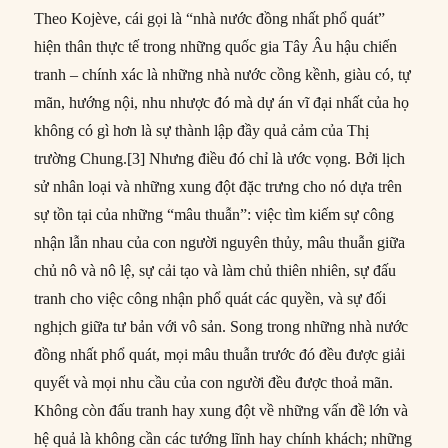
Theo Kojève, cái gọi là “nhà nước đồng nhất phổ quát”
hiện thân thực tế trong những quốc gia Tây Âu hậu chiến
tranh – chính xác là những nhà nước cồng kềnh, giàu có, tự
mãn, hướng nội, nhu nhược đó mà dự án vĩ đại nhất của họ
không có gì hơn là sự thành lập đầy quả cảm của Thị
trường Chung.[3] Nhưng điều đó chỉ là ước vọng. Bởi lịch
sử nhân loại và những xung đột đặc trưng cho nó dựa trên
sự tồn tại của những “mâu thuẫn”: việc tìm kiếm sự công
nhận lẫn nhau của con người nguyên thủy, mâu thuẫn giữa
chủ nô và nô lệ, sự cải tạo và làm chủ thiên nhiên, sự đấu
tranh cho việc công nhận phổ quát các quyền, và sự đối
nghịch giữa tư bản với vô sản. Song trong những nhà nước
đồng nhất phổ quát, mọi mâu thuẫn trước đó đều được giải
quyết và mọi nhu cầu của con người đều được thoả mãn.
Không còn đấu tranh hay xung đột về những vấn đề lớn và
hệ quả là không cần các tướng lĩnh hay chính khách; những