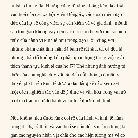
tư bản chủ nghĩa. Nhưng cũng rõ ràng không kém là di sản
văn hoá của các xã hội Viễn Đông ấy, các quan niệm đạo
đức của họ về công việc, sự cần kiệm và về gia đình, một di
sản tôn giáo không gây nên các rào cản đối với một số hình
thức của hành vi kinh tế như trong đạo Hồi, cùng với
những phẩm chất tinh thần đã bám rễ rất sâu, tất cả đều là
những nhân tố không kém phần quan trọng trong việc giải
thích thành tựu kinh tế của họ.[7] Thế nhưng ảnh hưởng tri
thức của chủ nghĩa duy vật lớn đến nỗi không có một lý
thuyết phát triển kinh tế đương đại đáng kể nào xem xét
một cách nghiêm túc vấn đề ý thức và văn hóa trong vai trò
một ma trận mà ở đó hành vi kinh tế được định hình.
Nếu không hiểu được rằng cội rễ của hành vi kinh tế nằm
trong địa hạt ý thức và văn hoá sẽ dẫn đến sai lầm chung là
gán các nguyên nhân vật chất cho các hiện tượng mà về cơ