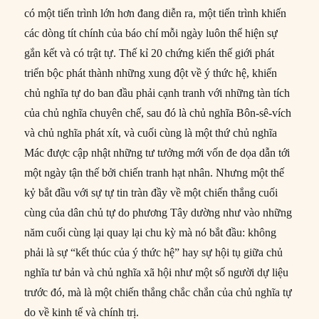
có một tiến trình lớn hơn đang diễn ra, một tiến trình khiến
các dòng tít chính của báo chí mỗi ngày luôn thể hiện sự
gắn kết và có trật tự. Thế kỉ 20 chứng kiến thế giới phát
triển bộc phát thành những xung đột về ý thức hệ, khiến
chủ nghĩa tự do ban đầu phải cạnh tranh với những tàn tích
của chủ nghĩa chuyên chế, sau đó là chủ nghĩa Bôn-sê-vích
và chủ nghĩa phát xít, và cuối cùng là một thứ chủ nghĩa
Mác được cập nhật những tư tưởng mới vốn đe dọa dẫn tới
một ngày tận thế bởi chiến tranh hạt nhân. Nhưng một thế
kỷ bắt đầu với sự tự tin tràn đầy về một chiến thắng cuối
cùng của dân chủ tự do phương Tây dường như vào những
năm cuối cùng lại quay lại chu kỳ mà nó bắt đầu: không
phải là sự “kết thúc của ý thức hệ” hay sự hội tụ giữa chủ
nghĩa tư bản và chủ nghĩa xã hội như một số người dự liệu
trước đó, mà là một chiến thắng chắc chắn của chủ nghĩa tự
do về kinh tế và chính trị.