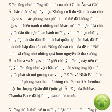
Đức cũng như những biến thể của nó ở Châu Âu và Châu
Á chắc chắc sẽ tự hủy diệt. Không có lí do vật chất nào cho
thấy vì sao các phong trào phát xít có thể đã không tái nổi
dậy sau chiến tranh ở những nơi khác, mà bởi thực tế là chủ
nghĩa dân tộc cực đoan bành trướng, vốn hứa hẹn những
xung đột bất tận dẫn đến thất bại quân sự thảm hại, đã đánh
mất tính hấp dẫn của nó. Đống đổ nát của của đế chế Đức
quốc xã cũng như những quả bom nguyên tử thả xuống
Hiroshima và Nagasaki đã giết chết ý thức hệ này trên cấp
độ ý thức cũng như vật chất, và mọi làn sóng ủng hộ chủ
nghĩa phát xít noi gương các ví dụ ở Đức và Nhật Bản điển
hình như phong trào theo tư tưởng của Peron ở Achentina
hoặc lực lượng Quân đội Quốc gia Ấn Độ của Subhas
Chandra Bose đã bị tàn lụi sau chiến tranh.
Những thách thức về tư tưởng được đưa ra bởi những ý