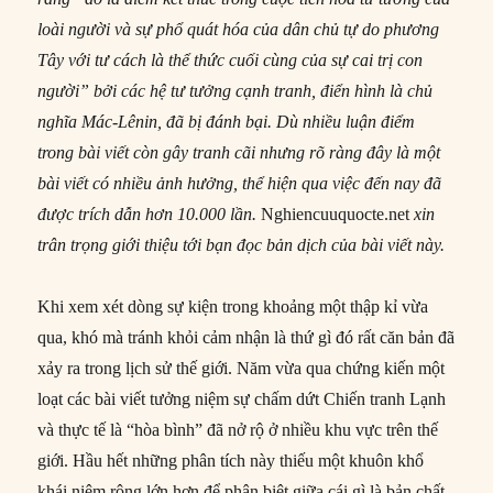
loài người và sự phổ quát hóa của dân chủ tự do phương
Tây với tư cách là thể thức cuối cùng của sự cai trị con
người” bởi các hệ tư tưởng cạnh tranh, điển hình là chủ
nghĩa Mác-Lênin, đã bị đánh bại. Dù nhiều luận điểm
trong bài viết còn gây tranh cãi nhưng rõ ràng đây là một
bài viết có nhiều ảnh hưởng, thể hiện qua việc đến nay đã
được trích dẫn hơn 10.000 lần.
Nghiencuuquocte.net
xin
trân trọng giới thiệu tới bạn đọc bản dịch của bài viết này.
Khi xem xét dòng sự kiện trong khoảng một thập kỉ vừa
qua, khó mà tránh khỏi cảm nhận là thứ gì đó rất căn bản đã
xảy ra trong lịch sử thế giới. Năm vừa qua chứng kiến một
loạt các bài viết tưởng niệm sự chấm dứt Chiến tranh Lạnh
và thực tế là “hòa bình” đã nở rộ ở nhiều khu vực trên thế
giới. Hầu hết những phân tích này thiếu một khuôn khổ
khái niệm rộng lớn hơn để phân biệt giữa cái gì là bản chất