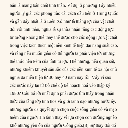
bản là mang bản chất tinh thần. Ví dụ, ở phương Tây nhiều
người lý giải các phong trào cải cách đầu tiên ở Trung Quốc
và gần đây nhất là ở Liên Xô như là thắng lợi của vật chất
đối với tinh thần, nghĩa là sự thừa nhận rằng các động lực
tư tưởng không thể thay thế được cho các động lực vật chất
trong việc kích thích một nền kinh tế hiện đại năng suất cao,
và rằng nếu muốn giàu có thì người ta phải viện tới những
thể thức hèn kém của tính tư lợi. Thế nhưng, nếu quan sát,
những khiếm khuyết sâu sắc của các nền kinh tế xã hội chủ
nghĩa đã hiển hiện từ 30 hay 40 năm nay rồi. Vậy vì sao
các nước này lại từ bỏ chế độ kế hoạch hoá vào thập kỷ
1980? Câu trả lời nhất định phải được tìm thấy trong nhận
thức của tầng lớp tinh hoa và giới lãnh đạo những nước ấy,
những người đã quyết định chọn cuộc sống giàu có và mạo
hiểm của người Tin lành thay vì lựa chọn con đường nghèo
khổ nhưng yên ổn của người Công giáo.[8] Sự thay đổi đó