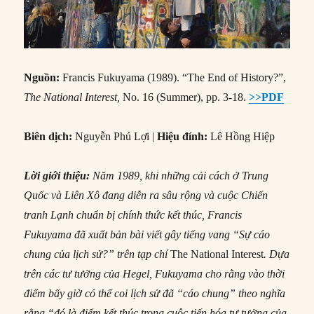
Nguồn:
Francis Fukuyama (1989). “The End of History?”,
The National Interest,
No. 16 (Summer), pp. 3-18.
>>PDF
Biên dịch:
Nguyễn Phú Lợi |
Hiệu đính:
Lê Hồng Hiệp
Lời giới thiệu:
Năm 1989, khi những cải cách ở Trung
Quốc và Liên Xô đang diễn ra sâu rộng và cuộc Chiến
tranh Lạnh chuẩn bị chính thức kết thúc, Francis
Fukuyama đã xuất bản bài viết gây tiếng vang “Sự cáo
chung của lịch sử?” trên tạp chí
The National Interest
. Dựa
trên các tư tưởng của Hegel, Fukuyama cho rằng vào thời
điểm bấy giờ có thể coi lịch sử đã “cáo chung” theo nghĩa
rằng “đó là điểm kết thúc trong cuộc tiến hóa tư tưởng của