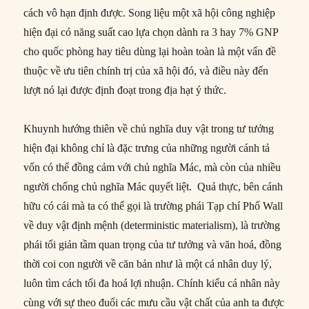
cách vô hạn định được. Song liệu một xã hội công nghiệp
hiện đại có năng suất cao lựa chọn dành ra 3 hay 7% GNP
cho quốc phòng hay tiêu dùng lại hoàn toàn là một vấn đề
thuộc về ưu tiên chính trị của xã hội đó, và điều này đến
lượt nó lại được định đoạt trong địa hạt ý thức.
Khuynh hướng thiên về chủ nghĩa duy vật trong tư tưởng
hiện đại không chỉ là đặc trưng của những người cánh tả
vốn có thể đồng cảm với chủ nghĩa Mác, mà còn của nhiều
người chống chủ nghĩa Mác quyết liệt. Quả thực, bên cánh
hữu có cái mà ta có thể gọi là trường phái Tạp chí Phố Wall
về duy vật định mệnh (deterministic materialism), là trường
phái tối giản tầm quan trọng của tư tưởng và văn hoá, đồng
thời coi con người về căn bản như là một cá nhân duy lý,
luôn tìm cách tối đa hoá lợi nhuận. Chính kiểu cá nhân này
cùng với sự theo đuổi các mưu cầu vật chất của anh ta được