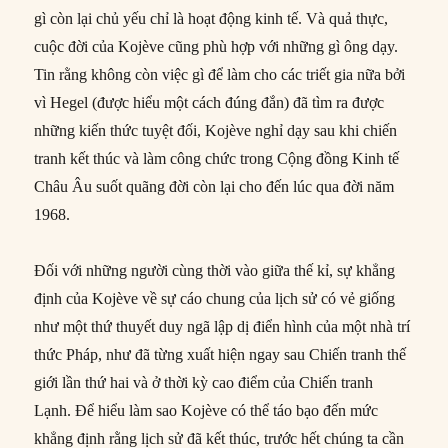
gì còn lại chủ yếu chỉ là hoạt động kinh tế. Và quả thực,
cuộc đời của Kojève cũng phù hợp với những gì ông dạy.
Tin rằng không còn việc gì để làm cho các triết gia nữa bởi
vì Hegel (được hiểu một cách đúng đắn) đã tìm ra được
những kiến thức tuyệt đối, Kojève nghỉ dạy sau khi chiến
tranh kết thúc và làm công chức trong Cộng đồng Kinh tế
Châu Âu suốt quãng đời còn lại cho đến lúc qua đời năm
1968.
Đối với những người cùng thời vào giữa thế kỉ, sự khẳng
định của Kojève về sự cáo chung của lịch sử có vẻ giống
như một thứ thuyết duy ngã lập dị điển hình của một nhà trí
thức Pháp, như đã từng xuất hiện ngay sau Chiến tranh thế
giới lần thứ hai và ở thời kỳ cao điểm của Chiến tranh
Lạnh. Để hiểu làm sao Kojève có thể táo bạo đến mức
khẳng định rằng lịch sử đã kết thúc, trước hết chúng ta cần