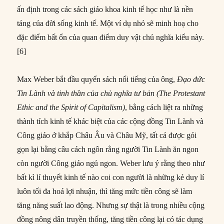
ấn định trong các sách giáo khoa kinh tế học như là nền
tảng của đời sống kinh tế. Một ví dụ nhỏ sẽ minh hoạ cho
đặc điểm bất ổn của quan điểm duy vật chủ nghĩa kiểu này.
[6]
Max Weber bắt đầu quyển sách nổi tiếng của ông,
Đạo đức
Tin Lành và tinh thần của chủ nghĩa tư bản (The Protestant
Ethic and the Spirit of Capitalism)
, bằng cách liệt ra những
thành tích kinh tế khác biệt của các cộng đồng Tin Lành và
Công giáo ở khắp Châu Âu và Châu Mỹ, tất cả được gói
gọn lại bằng câu cách ngôn rằng người Tin Lành ăn ngon
còn người Công giáo ngủ ngon. Weber lưu ý rằng theo như
bất kì lí thuyết kinh tế nào coi con người là những kẻ duy lí
luôn tối đa hoá lợi nhuận, thì tăng mức tiền công sẽ làm
tăng năng suất lao động. Nhưng sự thật là trong nhiều cộng
đồng nông dân truyền thống, tăng tiền công lại có tác dụng