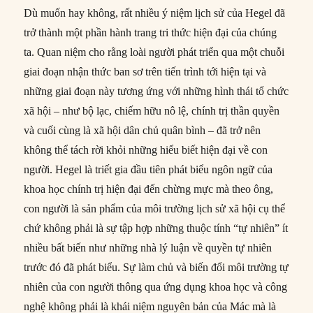
Dù muốn hay không, rất nhiều ý niệm lịch sử của Hegel đã
trở thành một phần hành trang tri thức hiện đại của chúng
ta. Quan niệm cho rằng loài người phát triển qua một chuỗi
giai đoạn nhận thức ban sơ trên tiến trình tới hiện tại và
những giai đoạn này tương ứng với những hình thái tổ chức
xã hội – như bộ lạc, chiếm hữu nô lệ, chính trị thần quyền
và cuối cùng là xã hội dân chủ quân bình – đã trở nên
không thể tách rời khỏi những hiểu biết hiện đại về con
người. Hegel là triết gia đầu tiên phát biểu ngôn ngữ của
khoa học chính trị hiện đại đến chừng mực mà theo ông,
con người là sản phẩm của môi trường lịch sử xã hội cụ thể
chứ không phải là sự tập hợp những thuộc tính “tự nhiên” ít
nhiều bất biến như những nhà lý luận về quyền tự nhiên
trước đó đã phát biểu. Sự làm chủ và biến đổi môi trường tự
nhiên của con người thông qua ứng dụng khoa học và công
nghệ không phải là khái niệm nguyên bản của Mác mà là