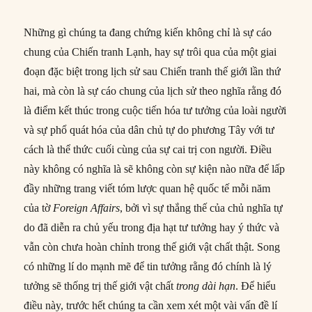
Những gì chúng ta đang chứng kiến không chỉ là sự cáo
chung của Chiến tranh Lạnh, hay sự trôi qua của một giai
đoạn đặc biệt trong lịch sử sau Chiến tranh thế giới lần thứ
hai, mà còn là sự cáo chung của lịch sử theo nghĩa rằng đó
là điểm kết thúc trong cuộc tiến hóa tư tưởng của loài người
và sự phổ quát hóa của dân chủ tự do phương Tây với tư
cách là thể thức cuối cùng của sự cai trị con người. Điều
này không có nghĩa là sẽ không còn sự kiện nào nữa để lấp
đầy những trang viết tóm lược quan hệ quốc tế mỗi năm
của tờ
Foreign Affairs
, bởi vì sự thắng thế của chủ nghĩa tự
do đã diễn ra chủ yếu trong địa hạt tư tưởng hay ý thức và
vẫn còn chưa hoàn chỉnh trong thế giới vật chất thật. Song
có những lí do mạnh mẽ để tin tưởng rằng đó chính là lý
tưởng sẽ thống trị thế giới vật chất
trong dài hạn
. Để hiểu
điều này, trước hết chúng ta cần xem xét một vài vấn đề lí