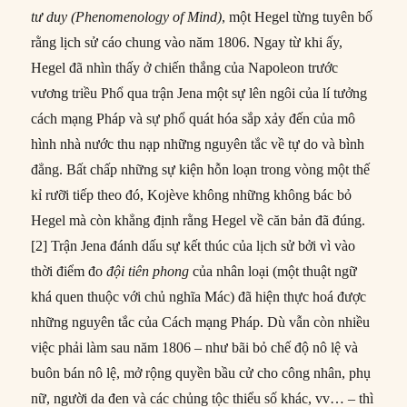
tư duy (Phenomenology of Mind)
, một Hegel từng tuyên bố
rằng lịch sử cáo chung vào năm 1806. Ngay từ khi ấy,
Hegel đã nhìn thấy ở chiến thắng của Napoleon trước
vương triều Phổ qua trận Jena một sự lên ngôi của lí tưởng
cách mạng Pháp và sự phổ quát hóa sắp xảy đến của mô
hình nhà nước thu nạp những nguyên tắc về tự do và bình
đẳng. Bất chấp những sự kiện hỗn loạn trong vòng một thế
kỉ rưỡi tiếp theo đó, Kojève không những không bác bỏ
Hegel mà còn khẳng định rằng Hegel về căn bản đã đúng.
[2] Trận Jena đánh dấu sự kết thúc của lịch sử bởi vì vào
thời điểm đo
đội tiên phong
của nhân loại (một thuật ngữ
khá quen thuộc với chủ nghĩa Mác) đã hiện thực hoá được
những nguyên tắc của Cách mạng Pháp. Dù vẫn còn nhiều
việc phải làm sau năm 1806 – như bãi bỏ chế độ nô lệ và
buôn bán nô lệ, mở rộng quyền bầu cử cho công nhân, phụ
nữ, người da đen và các chủng tộc thiểu số khác, vv… – thì