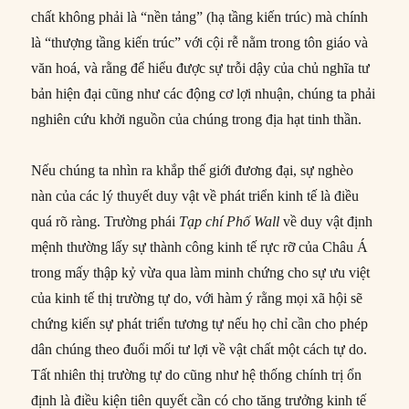
chất không phải là “nền tảng” (hạ tầng kiến trúc) mà chính
là “thượng tầng kiến trúc” với cội rễ nằm trong tôn giáo và
văn hoá, và rằng để hiểu được sự trỗi dậy của chủ nghĩa tư
bản hiện đại cũng như các động cơ lợi nhuận, chúng ta phải
nghiên cứu khởi nguồn của chúng trong địa hạt tinh thần.
Nếu chúng ta nhìn ra khắp thế giới đương đại, sự nghèo
nàn của các lý thuyết duy vật về phát triển kinh tế là điều
quá rõ ràng. Trường phái
Tạp chí Phố Wall
về duy vật định
mệnh thường lấy sự thành công kinh tế rực rỡ của Châu Á
trong mấy thập kỷ vừa qua làm minh chứng cho sự ưu việt
của kinh tế thị trường tự do, với hàm ý rằng mọi xã hội sẽ
chứng kiến sự phát triển tương tự nếu họ chỉ cần cho phép
dân chúng theo đuổi mối tư lợi về vật chất một cách tự do.
Tất nhiên thị trường tự do cũng như hệ thống chính trị ổn
định là điều kiện tiên quyết cần có cho tăng trưởng kinh tế