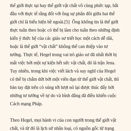
thế giới thực tại hay thế giới vật chất vô cùng phức tạp, bắt
đầu với thực tế rằng đối với ông sự phân đôi giữa hai thế
giới chỉ là biểu hiện bề ngoài.[5] Ông không tin là thế giới
thực tuân theo hoặc có thể bị làm cho tuân theo những định
kiến ý thức hệ của các giáo sư triết học một cách dễ dãi,
hoặc là thế giới “vật chất” không thể can thiệp vào tư
tưởng. Thực tế, Hegel trong vai trò giáo sư đã nhất thời bị
mất việc bởi một sự kiện hết sức vật chất, đó là trận Jena.
Tuy nhiên, trong khi việc viết lách và suy nghĩ của Hegel
có thể bị chấm dứt bởi một viên đạn từ thế giới vật chất, thì
bàn tay đặt trên cò súng tới lượt nó lại được thúc đẩy bởi
những tư tưởng về tự do và bình đẳng đã điều khiển cuộc
Cách mạng Pháp.
Theo Hegel, mọi hành vi của con người trong thế giới vật
chất, và từ đó là lịch sử nhân loại, có nguồn gốc từ trạng