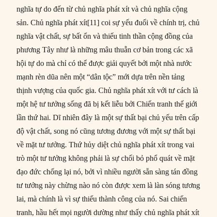
nghĩa tự do đến từ chủ nghĩa phát xít và chủ nghĩa cộng
sản. Chủ nghĩa phát xít[11] coi sự yếu đuối về chính trị, chủ
nghĩa vật chất, sự bất ổn và thiếu tinh thần cộng đồng của
phương Tây như là những mâu thuẫn cơ bản trong các xã
hội tự do mà chỉ có thể được giải quyết bởi một nhà nước
mạnh rèn dũa nên một “dân tộc” mới dựa trên nền tảng
thịnh vượng của quốc gia. Chủ nghĩa phát xít với tư cách là
một hệ tư tưởng sống đã bị kết liễu bởi Chiến tranh thế giới
lần thứ hai. Dĩ nhiên đây là một sự thất bại chủ yếu trên cấp
độ vật chất, song nó cũng tương đương với một sự thất bại
về mặt tư tưởng. Thứ hủy diệt chủ nghĩa phát xít trong vai
trò một tư tưởng không phải là sự chối bỏ phổ quát về mặt
đạo đức chống lại nó, bởi vì nhiều người sẵn sàng tán đồng
tư tưởng này chừng nào nó còn được xem là làn sóng tương
lai, mà chính là vì sự thiếu thành công của nó. Sai chiến
tranh, hầu hết mọi người dường như thấy chủ nghĩa phát xít