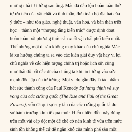
những nhà tư tưởng sau ông. Mác đã đảo lộn hoàn toàn thứ
tự ưu tiên của vật chất và tinh thần, đưa toàn bộ địa hạt của
ý thức – như tôn giáo, nghệ thuật, văn hoá, và bản thân triết
học – thành một “thượng tầng kiến trúc” được định đoạt
hoàn toàn bởi phương thức sản xuất vật chất phổ biến nhất.
Thế nhưng một di sản không may khác của chủ nghĩa Mác
là xu hướng chúng ta sa vào các kiến giải duy vật hay vị lợi
chủ nghĩa về các hiện tượng chính trị hoặc lịch sử, cũng
như thái độ bất đắc dĩ của chúng ta khi tin tưởng vào sức
mạnh độc lập của tư tưởng. Một ví dụ gần đây là tác phẩm
hết sức thành công của Paul Kenedy
Sự hưng thịnh và suy
vong của các cường quốc (The Rise and Fall of the Great
Powers)
, vốn đã qui sự suy tàn của các cường quốc là do
sự bành trướng kinh tế quá mức. Hiển nhiên điều này đúng
trên một vài cấp độ: một đế chế có nền kinh tế vừa trên mức
sinh tồn không thể cứ để ngân khố của mình phá sản một