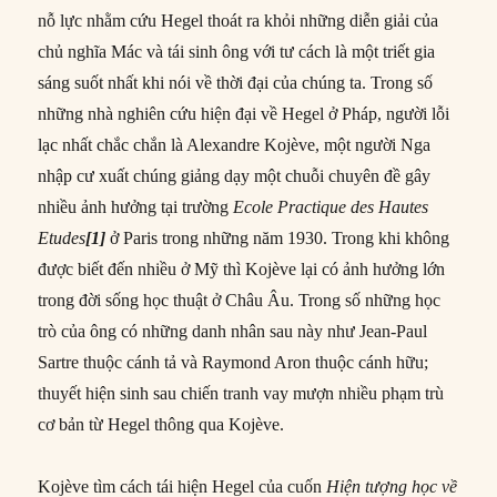
nỗ lực nhằm cứu Hegel thoát ra khỏi những diễn giải của
chủ nghĩa Mác và tái sinh ông với tư cách là một triết gia
sáng suốt nhất khi nói về thời đại của chúng ta. Trong số
những nhà nghiên cứu hiện đại về Hegel ở Pháp, người lỗi
lạc nhất chắc chắn là Alexandre Kojève, một người Nga
nhập cư xuất chúng giảng dạy một chuỗi chuyên đề gây
nhiều ảnh hưởng tại trường
Ecole Practique des Hautes
Etudes
[1]
ở Paris trong những năm 1930. Trong khi không
được biết đến nhiều ở Mỹ thì Kojève lại có ảnh hưởng lớn
trong đời sống học thuật ở Châu Âu. Trong số những học
trò của ông có những danh nhân sau này như Jean-Paul
Sartre thuộc cánh tả và Raymond Aron thuộc cánh hữu;
thuyết hiện sinh sau chiến tranh vay mượn nhiều phạm trù
cơ bản từ Hegel thông qua Kojève.
Kojève tìm cách tái hiện Hegel của cuốn
Hiện tượng học về