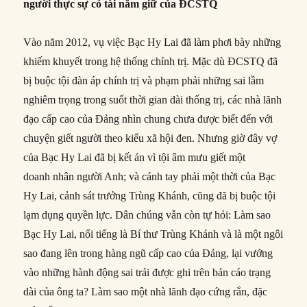
người thực sự có tài nắm giữ của ĐCSTQ
Vào năm 2012, vụ việc Bạc Hy Lai đã làm phơi bày những
khiếm khuyết trong hệ thống chính trị. Mặc dù ĐCSTQ đã
bị buộc tội đàn áp chính trị và phạm phải những sai lầm
nghiêm trọng trong suốt thời gian dài thống trị, các nhà lãnh
đạo cấp cao của Đảng nhìn chung chưa được biết đến với
chuyện giết người theo kiểu xã hội đen. Nhưng giờ đây vợ
của Bạc Hy Lai đã bị kết án vì tội âm mưu giết một
doanh nhân người Anh; và cánh tay phải một thời của Bạc
Hy Lai, cảnh sát trưởng Trùng Khánh, cũng đã bị buộc tội
lạm dụng quyền lực. Dân chúng vẫn còn tự hỏi: Làm sao
Bạc Hy Lai, nổi tiếng là Bí thư Trùng Khánh và là một ngôi
sao đang lên trong hàng ngũ cấp cao của Đảng, lại vướng
vào những hành động sai trái được ghi trên bản cáo trạng
dài của ông ta? Làm sao một nhà lãnh đạo cứng rắn, đặc