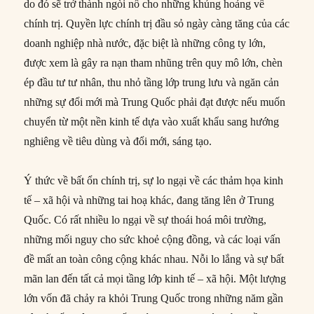
do đó sẽ trở thành ngòi nổ cho những khủng hoảng về
chính trị. Quyền lực chính trị đầu sỏ ngày càng tăng của các
doanh nghiệp nhà nước, đặc biệt là những công ty lớn,
được xem là gây ra nạn tham nhũng trên quy mô lớn, chèn
ép đầu tư tư nhân, thu nhỏ tầng lớp trung lưu và ngăn cản
những sự đổi mới mà Trung Quốc phải đạt được nếu muốn
chuyển từ một nền kinh tế dựa vào xuất khẩu sang hướng
nghiêng về tiêu dùng và đổi mới, sáng tạo.
Ý thức về bất ổn chính trị, sự lo ngại về các thảm họa kinh
tế – xã hội và những tai hoạ khác, đang tăng lên ở Trung
Quốc. Có rất nhiều lo ngại về sự thoái hoá môi trường,
những mối nguy cho sức khoẻ cộng đồng, và các loại vấn
đề mất an toàn công cộng khác nhau. Nỗi lo lắng và sự bất
mãn lan đến tất cả mọi tầng lớp kinh tế – xã hội. Một lượng
lớn vốn đã chảy ra khỏi Trung Quốc trong những năm gần