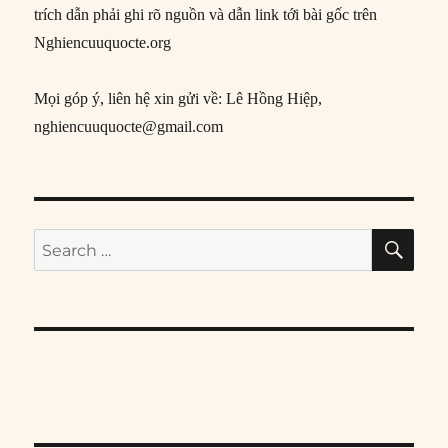
trích dẫn phải ghi rõ nguồn và dẫn link tới bài gốc trên
Nghiencuuquocte.org
Mọi góp ý, liên hệ xin gửi về: Lê Hồng Hiệp,
nghiencuuquocte@gmail.com
SE
Search
for: