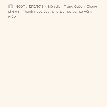
Author
Posted
Categories
Tags
NCQT
12/12/2013
Biên dịch
,
Trung Quốc
Cheng
on
Li
,
Đỗ Thị Thanh Ngọc
,
Journal of Democracy
,
Lê Hồng
Hiệp