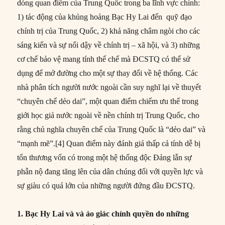
dòng quan điểm của Trung Quốc trong ba lĩnh vực chính:
1) tác động của khủng hoảng Bạc Hy Lai đến quỹ đạo
chính trị của Trung Quốc, 2) khả năng châm ngòi cho các
sáng kiến và sự nổi dậy về chính trị – xã hội, và 3) những
cơ chế bảo vệ mang tính thể chế mà ĐCSTQ có thể sử
dụng để mở đường cho một sự thay đổi về hệ thống. Các
nhà phân tích người nước ngoài cần suy nghĩ lại về thuyết
“chuyên chế dẻo dai”, một quan điểm chiếm ưu thế trong
giới học giả nước ngoài về nền chính trị Trung Quốc, cho
rằng chủ nghĩa chuyên chế của Trung Quốc là “dẻo dai” và
“mạnh mẽ”.[4] Quan điểm này đánh giá thấp cả tính dễ bị
tổn thương vốn có trong một hệ thống độc Đảng lẫn sự
phẫn nộ đang tăng lên của dân chúng đối với quyền lực và
sự giàu có quá lớn của những người đứng đầu ĐCSTQ.
1. Bạc Hy Lai và và ảo giác chính quyền do những