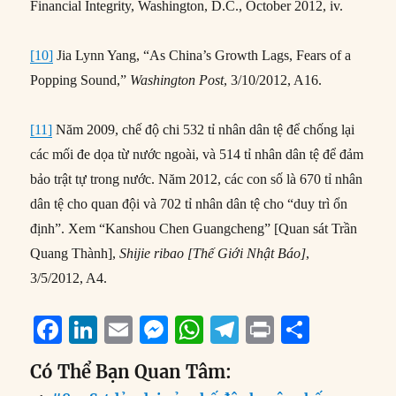
Financial Integrity, Washington, D.C., October 2012, iv.
[10]
Jia Lynn Yang, “As China’s Growth Lags, Fears of a
Popping Sound,”
Washington Post
, 3/10/2012, A16.
[11]
Năm 2009, chế độ chi 532 tỉ nhân dân tệ để chống lại
các mối đe dọa từ nước ngoài, và 514 tỉ nhân dân tệ để đảm
bảo trật tự trong nước. Năm 2012, các con số là 670 tỉ nhân
dân tệ cho quan đội và 702 tỉ nhân dân tệ cho “duy trì ổn
định”. Xem “Kanshou Chen Guangcheng” [Quan sát Trần
Quang Thành],
Shijie ribao [Thế Giới Nhật Báo]
,
3/5/2012, A4.
F
Li
E
M
W
T
P
S
a
n
m
e
h
el
ri
h
Có Thể Bạn Quan Tâm:
c
k
ai
ss
at
e
n
a