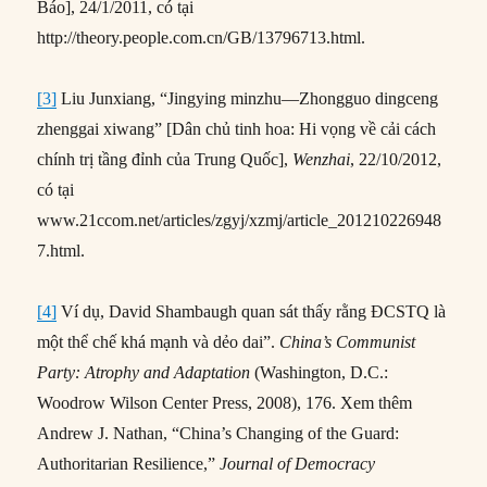
Báo], 24/1/2011, có tại
http://theory.people.com.cn/GB/13796713.html.
[3]
Liu Junxiang, “Jingying minzhu—Zhongguo dingceng
zhenggai xiwang” [Dân chủ tinh hoa: Hi vọng về cải cách
chính trị tầng đỉnh của Trung Quốc],
Wenzhai
, 22/10/2012,
có tại
www.21ccom.net/articles/zgyj/xzmj/article_201210226948
7.html.
[4]
Ví dụ, David Shambaugh quan sát thấy rằng ĐCSTQ là
một thể chế khá mạnh và dẻo dai”.
China’s Communist
Party: Atrophy and Adaptation
(Washington, D.C.:
Woodrow Wilson Center Press, 2008), 176. Xem thêm
Andrew J. Nathan, “China’s Changing of the Guard:
Authoritarian Resilience,”
Journal of Democracy