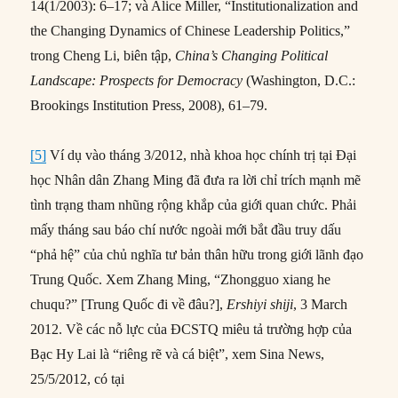
14(1/2003): 6–17; và Alice Miller, “Institutionalization and
the Changing Dynamics of Chinese Leadership Politics,”
trong Cheng Li, biên tập,
China’s Changing Political
Landscape: Prospects for Democracy
(Washington, D.C.:
Brookings Institution Press, 2008), 61–79.
[5]
Ví dụ vào tháng 3/2012, nhà khoa học chính trị tại Đại
học Nhân dân Zhang Ming đã đưa ra lời chỉ trích mạnh mẽ
tình trạng tham nhũng rộng khắp của giới quan chức. Phải
mấy tháng sau báo chí nước ngoài mới bắt đầu truy dấu
“phả hệ” của chủ nghĩa tư bản thân hữu trong giới lãnh đạo
Trung Quốc. Xem Zhang Ming, “Zhongguo xiang he
chuqu?” [Trung Quốc đi về đâu?],
Ershiyi shiji
, 3 March
2012. Về các nỗ lực của ĐCSTQ miêu tả trường hợp của
Bạc Hy Lai là “riêng rẽ và cá biệt”, xem Sina News,
25/5/2012, có tại