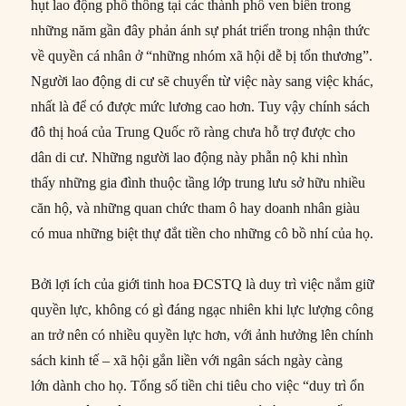
hụt lao động phổ thông tại các thành phố ven biển trong
những năm gần đây phản ánh sự phát triển trong nhận thức
về quyền cá nhân ở “những nhóm xã hội dễ bị tổn thương”.
Người lao động di cư sẽ chuyển từ việc này sang việc khác,
nhất là để có được mức lương cao hơn. Tuy vậy chính sách
đô thị hoá của Trung Quốc rõ ràng chưa hỗ trợ được cho
dân di cư. Những người lao động này phẫn nộ khi nhìn
thấy những gia đình thuộc tầng lớp trung lưu sở hữu nhiều
căn hộ, và những quan chức tham ô hay doanh nhân giàu
có mua những biệt thự đắt tiền cho những cô bồ nhí của họ.
Bởi lợi ích của giới tinh hoa ĐCSTQ là duy trì việc nắm giữ
quyền lực, không có gì đáng ngạc nhiên khi lực lượng công
an trở nên có nhiều quyền lực hơn, với ảnh hưởng lên chính
sách kinh tế – xã hội gắn liền với ngân sách ngày càng
lớn dành cho họ. Tổng số tiền chi tiêu cho việc “duy trì ổn