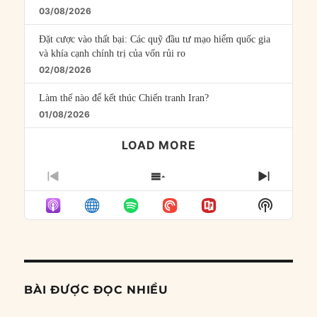
03/08/2026
Đặt cược vào thất bại: Các quỹ đầu tư mạo hiểm quốc gia
và khía cạnh chính trị của vốn rủi ro
02/08/2026
Làm thế nào để kết thúc Chiến tranh Iran?
01/08/2026
LOAD MORE
PREVIOUS
SHOW
NEXT
EPISODE
EPISODES
EPISO
Show
LIST
Podcast
Informat
BÀI ĐƯỢC ĐỌC NHIỀU