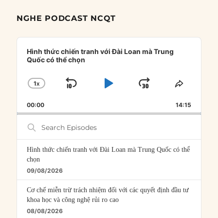
NGHE PODCAST NCQT
Audio
Player
Hình thức chiến tranh với Đài Loan mà Trung
Quốc có thể chọn
1
X
SKIP
PLAY
JUMP
CHANGE
SHARE
PLAYBACK
THIS
BACKWARD
PAUSE
FORWARD
00:00
RATE
14:15
EPISOD
Search
Episodes
Hình thức chiến tranh với Đài Loan mà Trung Quốc có thể
chọn
09/08/2026
Cơ chế miễn trừ trách nhiệm đối với các quyết định đầu tư
khoa học và công nghệ rủi ro cao
08/08/2026