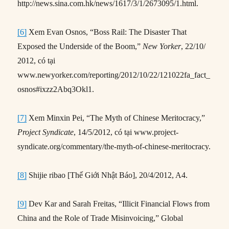
http://news.sina.com.hk/news/1617/3/1/2673095/1.html.
[6]
Xem Evan Osnos, “Boss Rail: The Disaster That
Exposed the Underside of the Boom,”
New Yorker
, 22/10/
2012, có tại
www.newyorker.com/reporting/2012/10/22/121022fa_fact_
osnos#ixzz2Abq3Okl1.
[7]
Xem Minxin Pei, “The Myth of Chinese Meritocracy,”
Project Syndicate
, 14/5/2012, có tại www.project-
syndicate.org/commentary/the-myth-of-chinese-meritocracy.
[8]
Shijie ribao [Thế Giới Nhật Báo], 20/4/2012, A4.
[9]
Dev Kar and Sarah Freitas, “Illicit Financial Flows from
China and the Role of Trade Misinvoicing,” Global