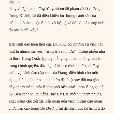
biệt nổi
tiếng vì đập tan những băng nhóm tội phạm có tổ chức tại
Trùng Khánh, lại đã điều khiển lực lượng cảnh sát của
thành phố theo một lề thói vô luật lệ và đôi khi là mang tính
tội phạm đến vậy?
Ban lãnh đạo hiện thời của ĐCSTQ coi những vụ việc này
như là những sự việc “riêng lẻ và hi hữu”, nhưng nhiều nhà
trí thức Trung Quốc lập luận rằng nạn tham nhũng tràn lan
trong chính quyền, đặc biệt là khi có dính líu đến những
nhân vật lãnh đạo cấp cao của Đảng, điển hình cho một
dạng chủ nghĩa tư bản thân hữu đặc biệt suy đồi mà gần
đây đã trở thành một lề thói phổ biến nhiều hơn là ngoại lệ.
[5] Bên cạnh vụ tai tiếng Bạc Hy Lai, một vụ tham nhũng
khác đang chờ xét xử, liên quan đến việc những cựu quan
chức cấp cao trong Bộ Đường sắt đã nhận đút lót hàng tỉ đô