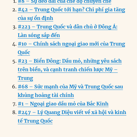
#8 – Sự dẻo dai của chế độ chuyên chế
e
e
l
e
s
g
t
re
#42 – Trung Quốc tới hạn? Chi phí gia tăng
b
d
n
A
r
của sự ổn định
o
I
g
p
a
#223 – Trung Quốc và dân chủ ở Đông Á:
o
n
er
p
m
Làn sóng sắp đến
k
#10 – Chính sách ngoại giao mới của Trung
Quốc
#23 – Biển Đông: Dầu mỏ, những yêu sách
trên biển, và cạnh tranh chiến lược Mỹ –
Trung
#68 – Sức mạnh của Mỹ và Trung Quốc sau
khủng hoảng tài chính
#1 – Ngoại giao dầu mỏ của Bắc Kinh
#247 – Lý Quang Diệu viết về xã hội và kinh
tế Trung Quốc