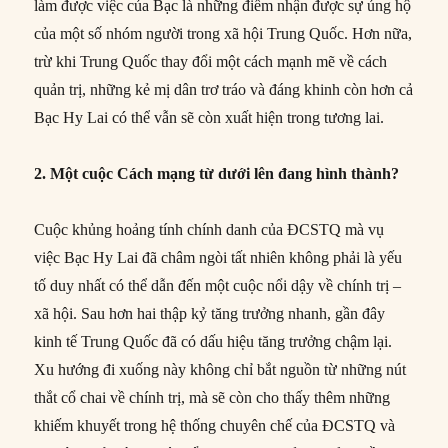
làm được việc của Bạc là những điểm nhận được sự ủng hộ
của một số nhóm người trong xã hội Trung Quốc. Hơn nữa,
trừ khi Trung Quốc thay đổi một cách mạnh mẽ về cách
quản trị, những kẻ mị dân trơ tráo và đáng khinh còn hơn cả
Bạc Hy Lai có thể vẫn sẽ còn xuất hiện trong tương lai.
2. Một cuộc Cách mạng từ dưới lên đang hình thành?
Cuộc khủng hoảng tính chính danh của ĐCSTQ mà vụ
việc Bạc Hy Lai đã châm ngòi tất nhiên không phải là yếu
tố duy nhất có thể dẫn đến một cuộc nổi dậy về chính trị –
xã hội. Sau hơn hai thập kỷ tăng trưởng nhanh, gần đây
kinh tế Trung Quốc đã có dấu hiệu tăng trưởng chậm lại.
Xu hướng đi xuống này không chỉ bắt nguồn từ những nút
thắt cổ chai về chính trị, mà sẽ còn cho thấy thêm những
khiếm khuyết trong hệ thống chuyên chế của ĐCSTQ và