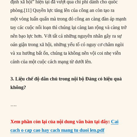
định xã hội” hiện tại đã vượt qua chi phí dành cho quốc
phòng.[11] Quyền lực tăng lên của công an còn tạo ra
một vòng luẩn quẩn mà trong đó công an càng đàn áp mạnh
tay các cuộc nổi loạn thì chúng lại càng lan rộng và càng trở
nên bạo lực hơn. Với tất cả những nguyên nhân gây ra sự
oán giận trong xã hội, những yếu tố có nguy cơ châm ngòi
và xu hướng bất ổn, chúng ta không nên vội coi nhẹ viễn
cảnh của một cuộc cách mạng từ dưới lên.
3. Liệu chế độ dân chủ trong nội bộ Đảng có hiệu quả
không?
….
Xem phần còn lại của nội dung văn bản tại đây:
Cai
cach o cap cao hay cach mang tu duoi len.pdf