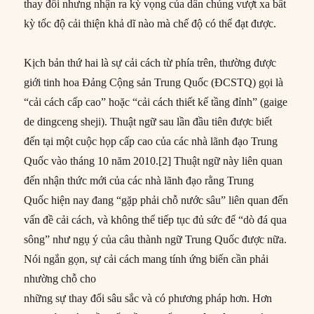
thay đổi nhưng nhận ra kỳ vọng của dân chúng vượt xa bất
kỳ tốc độ cải thiện khả dĩ nào mà chế độ có thể đạt được.
Kịch bản thứ hai là sự cải cách từ phía trên, thường được
giới tinh hoa Đảng Cộng sản Trung Quốc (ĐCSTQ) gọi là
“cải cách cấp cao” hoặc “cải cách thiết kế tầng đỉnh” (gaige
de dingceng sheji). Thuật ngữ sau lần đầu tiên được biết
đến tại một cuộc họp cấp cao của các nhà lãnh đạo Trung
Quốc vào tháng 10 năm 2010.[2] Thuật ngữ này liên quan
đến nhận thức mới của các nhà lãnh đạo rằng Trung
Quốc hiện nay đang “gặp phải chỗ nước sâu” liên quan đến
vấn đề cải cách, và không thể tiếp tục đủ sức để “dò đá qua
sông” như ngụ ý của câu thành ngữ Trung Quốc được nữa.
Nói ngắn gọn, sự cải cách mang tính ứng biến cần phải
nhường chỗ cho
những sự thay đổi sâu sắc và có phương pháp hơn. Hơn