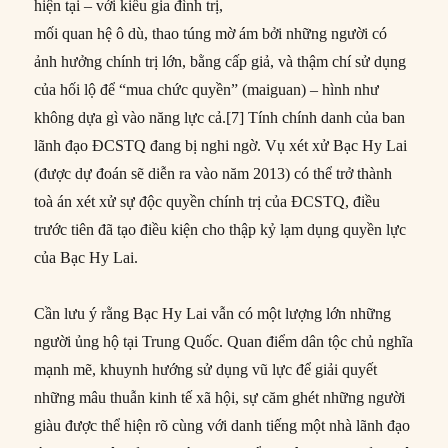
hiện tại – với kiểu gia đình trị,
mối quan hệ ô dù, thao túng mờ ám bởi những người có
ảnh hưởng chính trị lớn, bằng cấp giả, và thậm chí sử dụng
của hối lộ để “mua chức quyền” (maiguan) – hình như
không dựa gì vào năng lực cả.[7] Tính chính danh của ban
lãnh đạo ĐCSTQ đang bị nghi ngờ. Vụ xét xử Bạc Hy Lai
(được dự đoán sẽ diễn ra vào năm 2013) có thể trở thành
toà án xét xử sự độc quyền chính trị của ĐCSTQ, điều
trước tiên đã tạo điều kiện cho thập kỷ lạm dụng quyền lực
của Bạc Hy Lai.
Cần lưu ý rằng Bạc Hy Lai vẫn có một lượng lớn những
người ủng hộ tại Trung Quốc. Quan điểm dân tộc chủ nghĩa
mạnh mẽ, khuynh hướng sử dụng vũ lực để giải quyết
những mâu thuẫn kinh tế xã hội, sự căm ghét những người
giàu được thể hiện rõ cùng với danh tiếng một nhà lãnh đạo