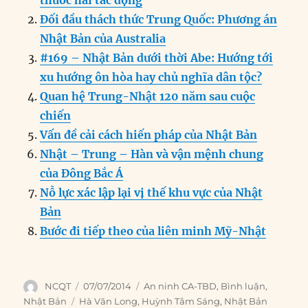
thuốc hai tác động
b
d
n
A
r
Đối đầu thách thức Trung Quốc: Phương án
o
I
g
p
a
Nhật Bản của Australia
o
n
er
p
m
#169 – Nhật Bản dưới thời Abe: Hướng tới
k
xu hướng ôn hòa hay chủ nghĩa dân tộc?
Quan hệ Trung-Nhật 120 năm sau cuộc
chiến
Vấn đề cải cách hiến pháp của Nhật Bản
Nhật – Trung – Hàn và vận mệnh chung
của Đông Bắc Á
Nỗ lực xác lập lại vị thế khu vực của Nhật
Bản
Bước đi tiếp theo của liên minh Mỹ-Nhật
Author
Posted
Categories
NCQT
07/07/2014
An ninh CA-TBD
,
Bình luận
,
on
Tags
Nhật Bản
Hà Văn Long
,
Huỳnh Tâm Sáng
,
Nhật Bản