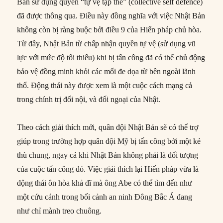
Bản sử dụng quyền “tự vệ tập thể” (collective self defence)
đã được thông qua. Điều này đồng nghĩa với việc Nhật Bản
không còn bị ràng buộc bởi điều 9 của Hiến pháp chủ hòa.
Từ đây, Nhật Bản từ chấp nhận quyền tự vệ (sử dụng vũ
lực với mức độ tối thiểu) khi bị tấn công đã có thể chủ động
bảo vệ đồng minh khỏi các mối đe dọa từ bên ngoài lãnh
thổ. Động thái này được xem là một cuộc cách mạng cả
trong chính trị đối nội, và đối ngoại của Nhật.
Theo cách giải thích mới, quân đội Nhật Bản sẽ có thể trợ
giúp trong trường hợp quân đội Mỹ bị tấn công bởi một kẻ
thù chung, ngay cả khi Nhật Bản không phải là đối tượng
của cuộc tấn công đó. Việc giải thích lại Hiến pháp vừa là
động thái ôn hòa khả dĩ mà ông Abe có thể tìm đến như
một cứu cánh trong bối cảnh an ninh Đông Bắc Á đang
như chỉ mành treo chuông.