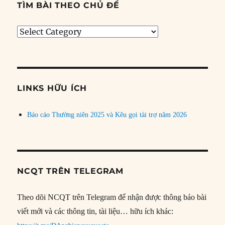
TÌM BÀI THEO CHỦ ĐỀ
Tìm
bài
theo
chủ
đề
LINKS HỮU ÍCH
Báo cáo Thường niên 2025 và Kêu gọi tài trợ năm 2026
NCQT TRÊN TELEGRAM
Theo dõi NCQT trên Telegram để nhận được thông báo bài
viết mới và các thông tin, tài liệu… hữu ích khác: