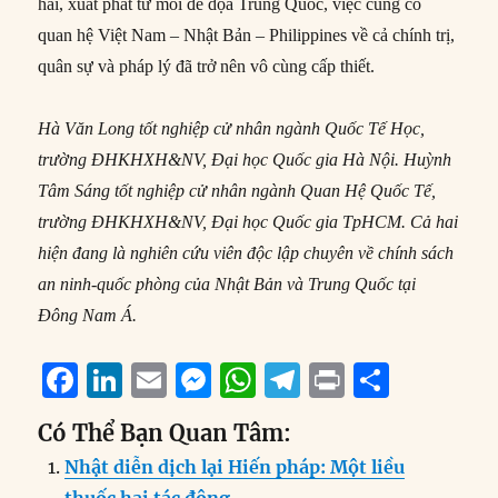
hải, xuất phát từ mối đe dọa Trung Quốc, việc củng cố
quan hệ Việt Nam – Nhật Bản – Philippines về cả chính trị,
quân sự và pháp lý đã trở nên vô cùng cấp thiết.
Hà Văn Long tốt nghiệp cử nhân ngành Quốc Tế Học,
trường ĐHKHXH&NV, Đại học Quốc gia Hà Nội. Huỳnh
Tâm Sáng tốt nghiệp cử nhân ngành Quan Hệ Quốc Tế,
trường ĐHKHXH&NV, Đại học Quốc gia TpHCM. Cả hai
hiện đang là nghiên cứu viên độc lập chuyên về chính sách
an ninh-quốc phòng của Nhật Bản và Trung Quốc tại
Đông Nam Á.
F
Li
E
M
W
T
P
S
a
n
m
e
h
el
ri
h
Có Thể Bạn Quan Tâm:
c
k
ai
ss
at
e
n
a
Nhật diễn dịch lại Hiến pháp: Một liều
e
e
l
e
s
g
t
re