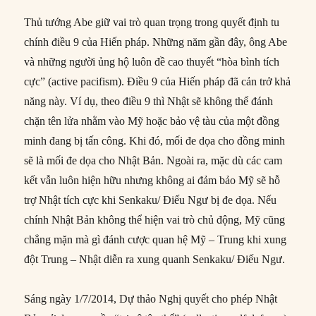
Thủ tướng Abe giữ vai trò quan trọng trong quyết định tu
chính điều 9 của Hiến pháp. Những năm gần đây, ông Abe
và những người ủng hộ luôn đề cao thuyết “hòa bình tích
cực” (active pacifism). Điều 9 của Hiến pháp đã cản trở khả
năng này. Ví dụ, theo điều 9 thì Nhật sẽ không thể đánh
chặn tên lửa nhằm vào Mỹ hoặc bảo vệ tàu của một đồng
minh đang bị tấn công. Khi đó, mối đe dọa cho đồng minh
sẽ là mối đe dọa cho Nhật Bản. Ngoài ra, mặc dù các cam
kết vẫn luôn hiện hữu nhưng không ai đảm bảo Mỹ sẽ hỗ
trợ Nhật tích cực khi Senkaku/ Điếu Ngư bị đe dọa. Nếu
chính Nhật Bản không thể hiện vai trò chủ động, Mỹ cũng
chẳng mặn mà gì đánh cược quan hệ Mỹ – Trung khi xung
đột Trung – Nhật diễn ra xung quanh Senkaku/ Điếu Ngư.
Sáng ngày 1/7/2014, Dự thảo Nghị quyết cho phép Nhật