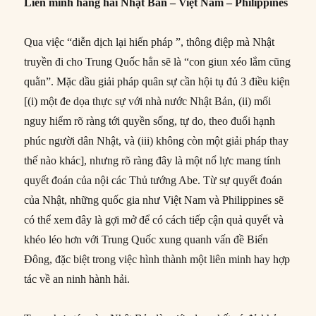
Liên minh hàng hải Nhật Bản – Việt Nam –
Philippines
Qua việc “diễn dịch lại hiến pháp ”, thông điệp mà Nhật
truyền đi cho Trung Quốc hẳn sẽ là “con giun xéo lắm cũng
quằn”. Mặc dầu giải pháp quân sự cần hội tụ đủ 3 điều kiện
[(i) một đe dọa thực sự với nhà nước Nhật Bản, (ii) mối
nguy hiểm rõ ràng tới quyền sống, tự do, theo đuổi hạnh
phúc người dân Nhật, và (iii) không còn một giải pháp thay
thế nào khác], nhưng rõ ràng đây là một nổ lực mang tính
quyết đoán của nội các Thủ tướng Abe. Từ sự quyết đoán
của Nhật, những quốc gia như Việt Nam và Philippines sẽ
có thể xem đây là gợi mở để có cách tiếp cận quả quyết và
khéo léo hơn với Trung Quốc xung quanh vấn đề Biển
Đông, đặc biệt trong việc hình thành một liên minh hay hợp
tác về an ninh hành hải.