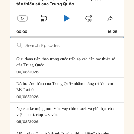
tộc thiểu số của Trung Quốc
1
X
SKIP
PLAY
JUMP
CHANGE
SHARE
PLAYBACK
THIS
BACKWARD
PAUSE
FORWARD
00:00
RATE
16:25
EPISOD
Search
Episodes
Giai đoạn tiếp theo trong cuộc trấn áp các dân tộc thiểu số
của Trung Quốc
06/08/2026
Nỗ lực âm thầm của Trung Quốc nhằm thống trị khu vực
Mỹ Latinh
06/08/2026
Nợ cho kẻ mộng mơ: Vốn vay chính sách và giới hạn của
việc cho startup vay vốn
05/08/2026
Mỹ Latinh đang trở thành “phòng thí nghiệm” của phe