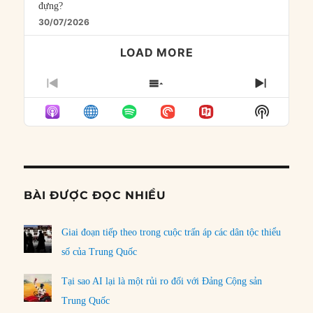
đựng?
30/07/2026
LOAD MORE
PREVIOUS
SHOW
NEXT
EPISODE
EPISODES
EPISO
Show
LIST
Podcast
Informat
BÀI ĐƯỢC ĐỌC NHIỀU
Giai đoạn tiếp theo trong cuộc trấn áp các dân tộc thiểu
số của Trung Quốc
Tại sao AI lại là một rủi ro đối với Đảng Cộng sản
Trung Quốc