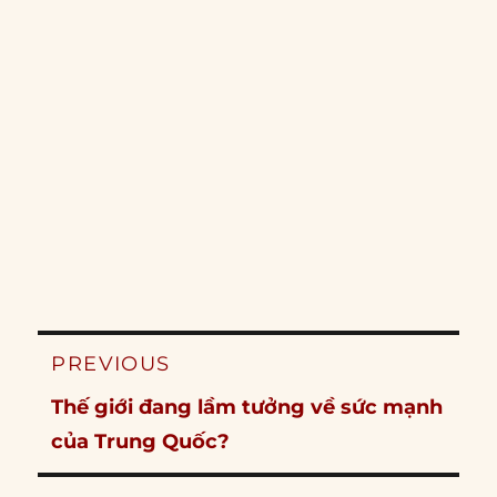
Post
PREVIOUS
navigation
Previous
Thế giới đang lầm tưởng về sức mạnh
post:
của Trung Quốc?