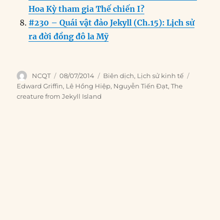
Hoa Kỳ tham gia Thế chiến I?
#230 – Quái vật đảo Jekyll (Ch.15): Lịch sử
ra đời đồng đô la Mỹ
Author
Posted
Categories
Tags
NCQT
08/07/2014
Biên dịch
,
Lịch sử kinh tế
on
Edward Griffin
,
Lê Hồng Hiệp
,
Nguyễn Tiến Đạt
,
The
creature from Jekyll Island