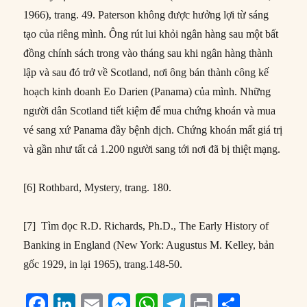
1966), trang. 49. Paterson không được hưởng lợi từ sáng
tạo của riêng mình. Ông rút lui khỏi ngân hàng sau một bất
đồng chính sách trong vào tháng sau khi ngân hàng thành
lập và sau đó trở về Scotland, nơi ông bán thành công kế
hoạch kinh doanh Eo Darien (Panama) của mình. Những
người dân Scotland tiết kiệm để mua chứng khoán và mua
vé sang xứ Panama đầy bệnh dịch. Chứng khoán mất giá trị
và gần như tất cả 1.200 người sang tới nơi đã bị thiệt mạng.
[6] Rothbard, Mystery, trang. 180.
[7] Tìm đọc R.D. Richards, Ph.D., The Early History of
Banking in England (New York: Augustus M. Kelley, bản
gốc 1929, in lại 1965), trang.148-50.
F
Li
E
M
W
T
P
S