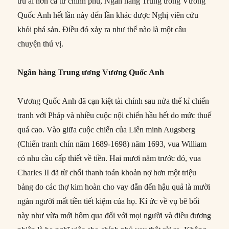
ưu ái hơn cả từ chính phủ, Ngân hàng Trung ương Vương
Quốc Anh hết lần này đến lần khác được Nghị viên cứu
khỏi phá sản. Điều đó xảy ra như thế nào là một câu
chuyện thú vị.
Ngân hàng Trung ương Vương Quốc Anh
Vương Quốc Anh đã cạn kiệt tài chính sau nửa thế kỉ chiến
tranh với Pháp và nhiều cuộc nội chiến hầu hết do mức thuế
quá cao. Vào giữa cuộc chiến của Liên minh Augsberg
(Chiến tranh chín năm 1689-1698) năm 1693, vua William
có nhu cầu cấp thiết về tiền. Hai mươi năm trước đó, vua
Charles II đã từ chối thanh toán khoản nợ hơn một triệu
bảng do các thợ kim hoàn cho vay dẫn đến hậu quả là mười
ngàn người mất tiền tiết kiệm của họ. Kí ức về vụ bê bối
này như vừa mới hôm qua đối với mọi người và điều đương