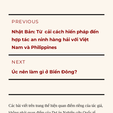
Post
PREVIOUS
navigation
Previous
Nhật Bản: Từ cải cách hiến pháp đến
post:
hợp tác an ninh hàng hải với Việt
Nam và Philippines
NEXT
Next
Úc nên làm gì ở Biển Đông?
post:
Các bài viết trên trang thể hiện quan điểm riêng của tác giả,
không phải quan điểm của Dự án Nghiên cứu Quốc tế.