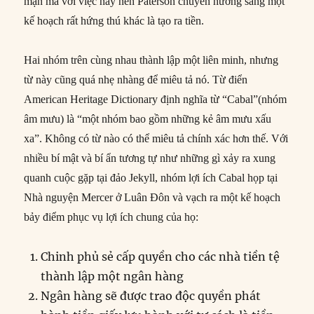
mặn mà với việc này nên Paterson chuyển hướng sang một
kế hoạch rất hứng thú khác là tạo ra tiền.
Hai nhóm trên cùng nhau thành lập một liên minh, nhưng
từ này cũng quá nhẹ nhàng để miêu tả nó. Từ điển
American Heritage Dictionary định nghĩa từ “Cabal”(nhóm
âm mưu) là “một nhóm bao gồm những kẻ âm mưu xấu
xa”. Không có từ nào có thể miêu tả chính xác hơn thế. Với
nhiều bí mật và bí ẩn tương tự như những gì xảy ra xung
quanh cuộc gặp tại đảo Jekyll, nhóm lợi ích Cabal họp tại
Nhà nguyện Mercer ở Luân Đôn và vạch ra một kế hoạch
bảy điểm phục vụ lợi ích chung của họ:
Chinh phủ sẻ cấp quyền cho các nhà tiền tệ
thành lập một ngân hàng
Ngân hàng sẽ được trao độc quyền phát