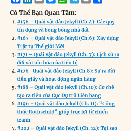
a
n
m
e
h
el
ri
h
Có Thể Bạn Quan Tâm:
c
k
ai
ss
at
e
n
a
#156 – Quái vật đảo Jekyll (Ch.4): Các quỹ
e
e
l
e
s
g
t
re
tín dụng và bong bóng nhà đất
b
d
n
A
r
#167 – Quái vật đảo Jekyll (Ch.6): Xây dựng
o
I
g
p
a
Trật tự Thế giới Mới
o
n
er
p
m
#171 – Quái vật đảo Jekyll (Ch. 7): Lịch sử ra
k
đời và tiến hóa của tiền tệ
#176- Quái vật đảo Jekyll (Ch.8): Sự ra đời
tiền giấy và hoạt động ngân hàng
#188 – Quái vật đảo Jekyll (Ch.10): Cơ chế
tạo ra tiền của Cục Dự trữ Liên bang
#196 – Quái vật đảo Jekyll (Ch. 11): “Công
thức Rothschild” giúp trục lợi từ chiến
tranh
#202 – Quái vật đảo Jekyll (Ch. 12): Tại sao