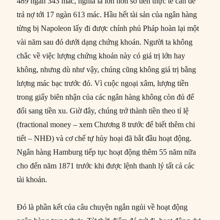
489 ngàn 343 mác, nghĩa là lớn hơn số tiền thực tế cần để
trả nợ tới 17 ngàn 613 mác. Hầu hết tài sản của ngân hàng
từng bị Napoleon lấy đi được chính phủ Pháp hoàn lại một
vài năm sau đó dưới dạng chứng khoán. Người ta không
chắc về việc lượng chứng khoán này có giá trị lớn hay
không, nhưng dù như vậy, chúng cũng không giá trị bằng
lượng mác bạc trước đó. Vì cuộc ngoại xâm, lượng tiền
trong giấy biên nhận của các ngân hàng không còn đủ để
đổi sang tiền xu. Giờ đây, chúng trở thành tiền theo tỉ lệ
(fractional money – xem Chương 8 trước để biết thêm chi
tiết – NHĐ) và cơ chế tự hủy hoại đã bắt đầu hoạt động.
Ngân hàng Hamburg tiếp tục hoạt động thêm 55 năm nữa
cho đến năm 1871 trước khi được lệnh thanh lý tất cả các
tài khoản.
Đó là phần kết của câu chuyện ngắn ngủi về hoạt động