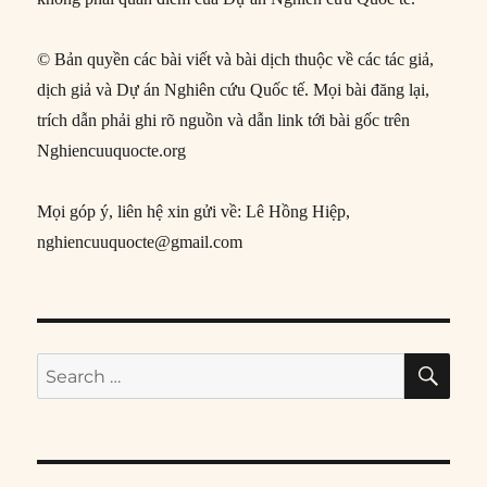
© Bản quyền các bài viết và bài dịch thuộc về các tác giả,
dịch giả và Dự án Nghiên cứu Quốc tế. Mọi bài đăng lại,
trích dẫn phải ghi rõ nguồn và dẫn link tới bài gốc trên
Nghiencuuquocte.org
Mọi góp ý, liên hệ xin gửi về: Lê Hồng Hiệp,
nghiencuuquocte@gmail.com
SE
Search
for: