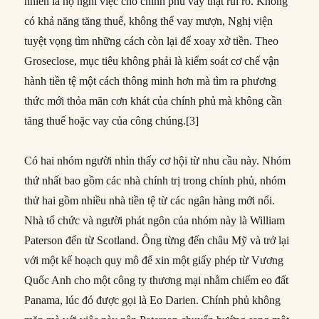
nhiên là họ nghĩ việc cho chính phủ vay thật rủi ro. Không
có khả năng tăng thuế, không thể vay mượn, Nghị viện
tuyệt vọng tìm những cách còn lại để xoay xở tiền. Theo
Groseclose, mục tiêu không phải là kiểm soát cơ chế vận
hành tiền tệ một cách thông minh hơn mà tìm ra phương
thức mới thỏa mãn cơn khát của chính phủ mà không cần
tăng thuế hoặc vay của công chúng.[3]
Có hai nhóm người nhìn thấy cơ hội từ nhu cầu này. Nhóm
thứ nhất bao gồm các nhà chính trị trong chính phủ, nhóm
thử hai gồm nhiều nhà tiền tệ từ các ngân hàng mới nổi.
Nhà tổ chức và người phát ngôn của nhóm này là William
Paterson đến từ Scotland. Ông từng đến châu Mỹ và trở lại
với một kế hoạch quy mô để xin một giấy phép từ Vương
Quốc Anh cho một công ty thương mại nhằm chiếm eo đất
Panama, lúc đó được gọi là Eo Darien. Chính phủ không