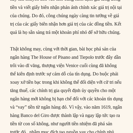
tiền và viết giấy biên nhận phản ánh chính xác giá trị nội tại
của chúng. Do đó, công chúng ngày càng tin tưởng về giá
trị của các giấy biên nhận hơn giá trị của các đồng tiền. Kết
quả là họ sẵn sàng trả một khoản phí nhỏ để sở hữu chúng.
Thật không may, cùng với thời gian, bài học phá sản của
ngân hàng The House of Pisano and Tiepolo trước đây dần
trôi vào dĩ vãng, thượng viện Venice cuối cùng đã không
thể kiên định trước sự cám dỗ của tín dụng. Do buộc phải
xoay xở tiền bạc trong khi không thể đối diện với cử tri nếu
tăng thuế, các chính trị gia quyết định ủy quyền cho một
ngân hàng mới không bị hạn chế đối với các khoản tín dụng
và “vay” tiền từ ngân hàng đó. Vì vậy, vào năm 1619, ngân
hàng Banco del Giro được thành lập và ngay lập tức tạo ra
tiền từ con số không, như người tiền nhiệm đã phá sản
trước đó, nhằm mục đích tạo nguồn vay cho chính phủ.