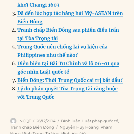
b
d
n
A
r
khơi Changi 1603
o
I
g
p
a
Đã đến lúc hợp tác hàng hải Mỹ-ASEAN trên
o
n
er
p
m
Biển Đông
k
Tranh chấp Biển Đông sau phiên điều trần
tại Tòa Trọng tài
Trung Quốc nên chống lại vụ kiện của
Philippines như thế nào?
Diễn biến tại Bãi Tư Chính và lô 06-01 qua
góc nhìn Luật quốc tế
Biển Đông: Thời Trung Quốc cai trị bắt đầu?
Lý do phán quyết Tòa Trọng tài ràng buộc
với Trung Quốc
Author
Posted
Categories
NCQT
26/12/2014
Bình luận
,
Luật pháp quốc tế
,
on
Tags
Tranh chấp Biển Đông
Nguyễn Huy Hoàng
,
Phạm
Ngọc Minh Trang
,
Trương Minh Huy Vũ