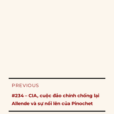
Post
PREVIOUS
navigation
Previous
#234 – CIA, cuộc đảo chính chống lại
post:
Allende và sự nổi lên của Pinochet