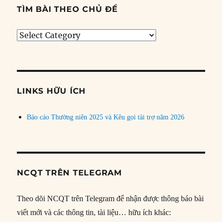
TÌM BÀI THEO CHỦ ĐỀ
Tìm
bài
theo
chủ
đề
LINKS HỮU ÍCH
Báo cáo Thường niên 2025 và Kêu gọi tài trợ năm 2026
NCQT TRÊN TELEGRAM
Theo dõi NCQT trên Telegram để nhận được thông báo bài
viết mới và các thông tin, tài liệu… hữu ích khác: