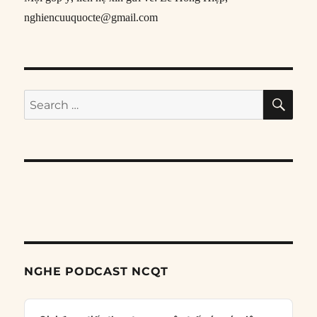
nghiencuuquocte@gmail.com
SE
Search
for:
NGHE PODCAST NCQT
Audio