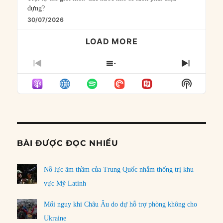
đựng?
30/07/2026
LOAD MORE
PREVIOUS
SHOW
NEXT
EPISODE
EPISODES
EPISO
Show
LIST
Podcast
Informat
BÀI ĐƯỢC ĐỌC NHIỀU
Nỗ lực âm thầm của Trung Quốc nhằm thống trị khu
vực Mỹ Latinh
Mối nguy khi Châu Âu do dự hỗ trợ phòng không cho
Ukraine