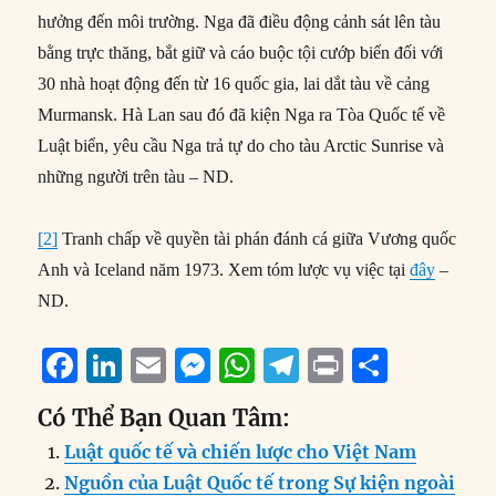
hưởng đến môi trường. Nga đã điều động cảnh sát lên tàu
bằng trực thăng, bắt giữ và cáo buộc tội cướp biển đối với
30 nhà hoạt động đến từ 16 quốc gia, lai dắt tàu về cảng
Murmansk. Hà Lan sau đó đã kiện Nga ra Tòa Quốc tế về
Luật biển, yêu cầu Nga trả tự do cho tàu Arctic Sunrise và
những người trên tàu – ND.
[2]
Tranh chấp về quyền tài phán đánh cá giữa Vương quốc
Anh và Iceland năm 1973. Xem tóm lược vụ việc tại
đây
–
ND.
F
Li
E
M
W
T
P
S
a
n
m
e
h
el
ri
h
Có Thể Bạn Quan Tâm:
c
k
ai
ss
at
e
n
a
Luật quốc tế và chiến lược cho Việt Nam
e
e
l
e
s
g
t
re
Nguồn của Luật Quốc tế trong Sự kiện ngoài