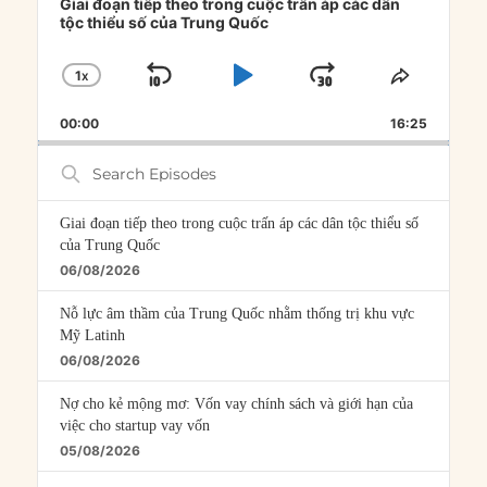
Player
Giai đoạn tiếp theo trong cuộc trấn áp các dân
tộc thiểu số của Trung Quốc
1
X
SKIP
PLAY
JUMP
CHANGE
SHARE
PLAYBACK
THIS
BACKWARD
PAUSE
FORWARD
00:00
RATE
16:25
EPISOD
Search
Episodes
Giai đoạn tiếp theo trong cuộc trấn áp các dân tộc thiểu số
của Trung Quốc
06/08/2026
Nỗ lực âm thầm của Trung Quốc nhằm thống trị khu vực
Mỹ Latinh
06/08/2026
Nợ cho kẻ mộng mơ: Vốn vay chính sách và giới hạn của
việc cho startup vay vốn
05/08/2026